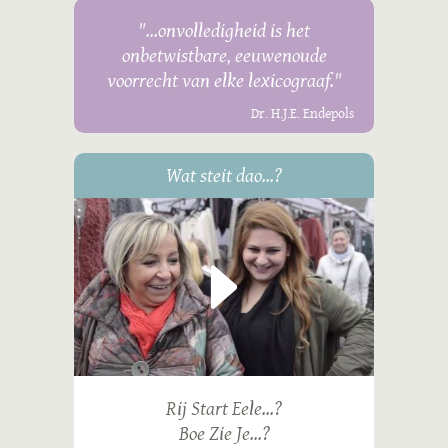
"...onvolledigheid is het
onbetwistbare, eeuwenoude
voorrecht van elke lexicograaf."
Dr. H.J.E. Endepols
Wat steit dao...?
Rij Start Eele...?
Boe Zie Je...?