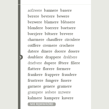
aofzwere
bannere
basere
berere
bevrere
bewere
bezwere
blamere
blèssere
blondere
boerere
boetsere
boezjere
bótsere
brevere
charmere
chauffere
circulere
coiffere
cremere
crochere
datere
dinere
docere
dosere
doublere
drappere
drekbere
3
driefvere
dupere
fêtere
filere
flattere
florere
formere
frankere
frappere
fraudere
frustrere
fungere
fusere
garnere
genere
gramere
grampere
iesbere
inzwere
kalmere
kampere
kavere
MIE RIJMWÄÖRD