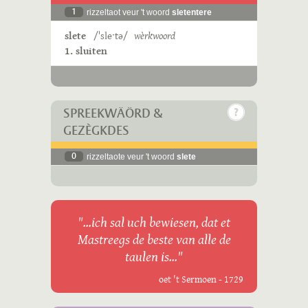
1
rizzeltaot veur 't woord
sletentere
slete
/ˈsleˑtə/
wèrkwoord
1. sluiten
SPREEKWÄÖRD &
GEZÈGKDES
0
rizzeltaote veur 't woord
slete
"...ich sal uch bewiesen, dat et
Mastreegs de beste van alle de
taulen is..."
oet 't Sermoen - 1729