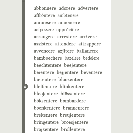
abbonnere
adorere
advertere
affróntere
ambtenere
ammesere
annoncere
aofpessere
apprèciëre
arrangere
arrèstere
arrivere
assistere
attendere
attrappere
avvencere
azjitere
ballancere
bamboechere
bazelere
bedelere
beechtentere
beejentere
beientere
bejjentere
beventere
bietentere
blaozentere
bleffentere
blinkentere
4
bloojentere
blössentere
bóksentere
bombardere
boonkentere
brannentere
brekentere
breujentere
bringentere
broesjentere
brojzentere
bröllentere