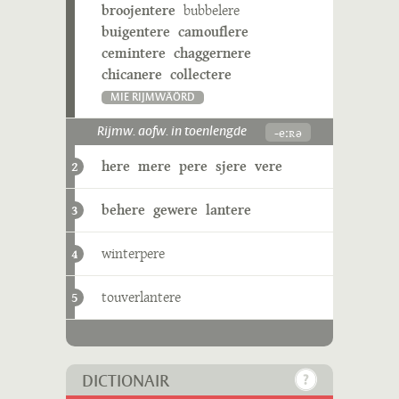
broojentere
bubbelere
buigentere
camouflere
cemintere
chaggernere
chicanere
collectere
MIE RIJMWÄÖRD
-eːʀə
Rijmw. aofw. in toenlengde
here
mere
pere
sjere
vere
2
behere
gewere
lantere
3
winterpere
4
touverlantere
5
DICTIONAIR