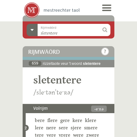
Rijmwäörd
RIJMWÄÖRD
659
rizzeltaote veur 't woord
sletentere
sletentere
/sleˑtənˈteˑʀə/
-eˑʀə
Volrijm
bere
flere
gere
kere
klere
lere
nere
sere
sjere
smere
2
tere
vere
vrere
were
zwere