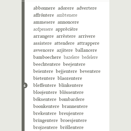
abbonnere
adorere
advertere
affróntere
ambtenere
ammesere
annoncere
aofpessere
apprèciëre
arrangere
arrèstere
arrivere
assistere
attendere
attrappere
avvencere
azjitere
ballancere
bamboechere
bazelere
bedelere
beechtentere
beejentere
beientere
bejjentere
beventere
bietentere
blaozentere
bleffentere
blinkentere
4
bloojentere
blössentere
bóksentere
bombardere
boonkentere
brannentere
brekentere
breujentere
bringentere
broesjentere
brojzentere
bröllentere