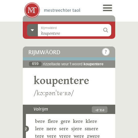
Rijmwäörd
RIJMWÄÖRD
659
rizzeltaote veur 't woord
koupentere
koupentere
/kɔːpənˈteˑʀə/
-eˑʀə
Volrijm
bere
flere
gere
kere
klere
lere
nere
sere
sjere
smere
2
tere
vere
vrere
were
zwere