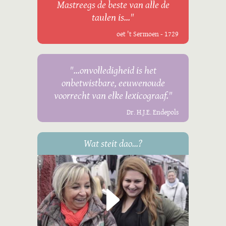
Mastreegs de beste van alle de
taulen is..."
oet 't Sermoen - 1729
"...onvolledigheid is het
onbetwistbare, eeuwenoude
voorrecht van elke lexicograaf."
Dr. H.J.E. Endepols
Wat steit dao...?