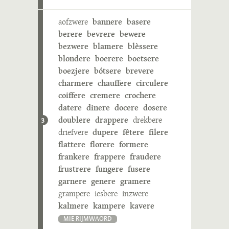
aofzwere
bannere
basere
berere
bevrere
bewere
bezwere
blamere
blèssere
blondere
boerere
boetsere
boezjere
bótsere
brevere
charmere
chauffere
circulere
coiffere
cremere
crochere
datere
dinere
docere
dosere
doublere
drappere
drekbere
3
driefvere
dupere
fêtere
filere
flattere
florere
formere
frankere
frappere
fraudere
frustrere
fungere
fusere
garnere
genere
gramere
grampere
iesbere
inzwere
kalmere
kampere
kavere
MIE RIJMWÄÖRD