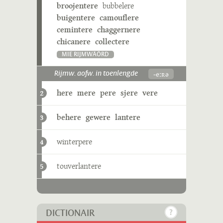
broojentere
bubbelere
buigentere
camouflere
cemintere
chaggernere
chicanere
collectere
MIE RIJMWÄÖRD
-eːʀə
Rijmw. aofw. in toenlengde
here
mere
pere
sjere
vere
2
behere
gewere
lantere
3
winterpere
4
touverlantere
5
DICTIONAIR