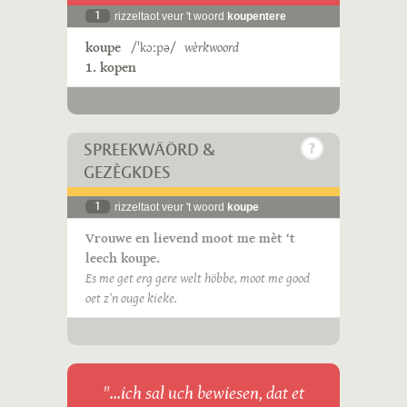
1
rizzeltaot veur 't woord
koupentere
koupe
/ˈkɔːpə/
wèrkwoord
1. kopen
SPREEKWÄÖRD &
GEZÈGKDES
1
rizzeltaot veur 't woord
koupe
Vrouwe en lievend moot me mèt ‘t
leech koupe.
Es me get erg gere welt höbbe, moot me good
oet z’n ouge kieke.
"...ich sal uch bewiesen, dat et