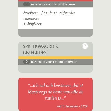
1
rizzeltaot veur 't woord
driefvere
driefveer
/ˈdʀiːfeˑʀ/
zelfstandeg
naomwoord
1. drijfveer
SPREEKWÄÖRD &
GEZÈGKDES
0
rizzeltaote veur 't woord
driefveer
"...ich sal uch bewiesen, dat et
Mastreegs de beste van alle de
taulen is..."
oet 't Sermoen - 1729