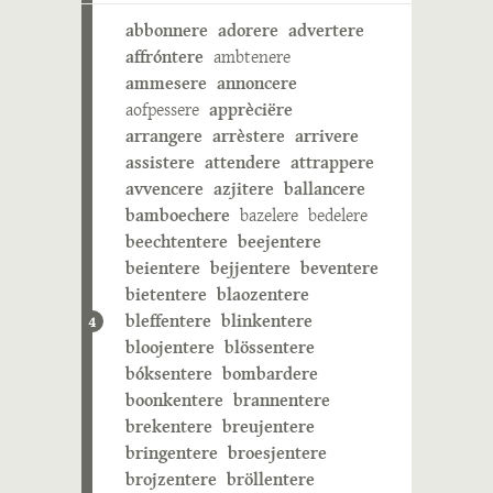
abbonnere
adorere
advertere
affróntere
ambtenere
ammesere
annoncere
aofpessere
apprèciëre
arrangere
arrèstere
arrivere
assistere
attendere
attrappere
avvencere
azjitere
ballancere
bamboechere
bazelere
bedelere
beechtentere
beejentere
beientere
bejjentere
beventere
bietentere
blaozentere
bleffentere
blinkentere
4
bloojentere
blössentere
bóksentere
bombardere
boonkentere
brannentere
brekentere
breujentere
bringentere
broesjentere
brojzentere
bröllentere