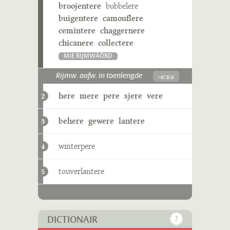
broojentere
bubbelere
buigentere
camouflere
cemintere
chaggernere
chicanere
collectere
MIE RIJMWÄÖRD
-eːʀə
Rijmw. aofw. in toenlengde
here
mere
pere
sjere
vere
2
behere
gewere
lantere
3
winterpere
4
touverlantere
5
DICTIONAIR