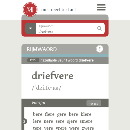
Rijmwäörd
RIJMWÄÖRD
659
rizzeltaote veur 't woord
driefvere
driefvere
/ˈdʀiːfeˑʀə/
-eˑʀə
Volrijm
bere
flere
gere
kere
klere
lere
nere
sere
sjere
smere
2
tere
vere
vrere
were
zwere