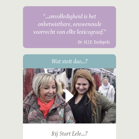
"...onvolledigheid is het
onbetwistbare, eeuwenoude
voorrecht van elke lexicograaf."
Dr. H.J.E. Endepols
Wat steit dao...?
Rij Start Eele...?