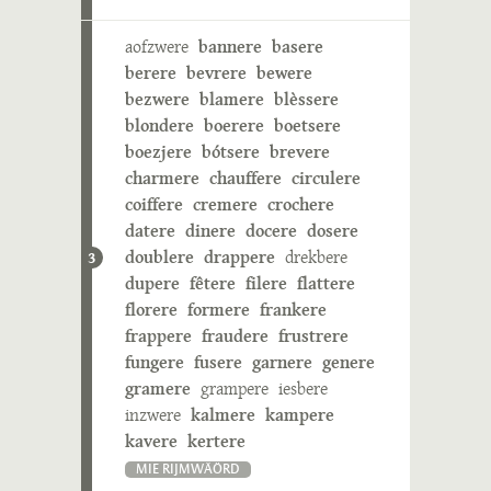
aofzwere
bannere
basere
berere
bevrere
bewere
bezwere
blamere
blèssere
blondere
boerere
boetsere
boezjere
bótsere
brevere
charmere
chauffere
circulere
coiffere
cremere
crochere
datere
dinere
docere
dosere
doublere
drappere
drekbere
3
dupere
fêtere
filere
flattere
florere
formere
frankere
frappere
fraudere
frustrere
fungere
fusere
garnere
genere
gramere
grampere
iesbere
inzwere
kalmere
kampere
kavere
kertere
MIE RIJMWÄÖRD