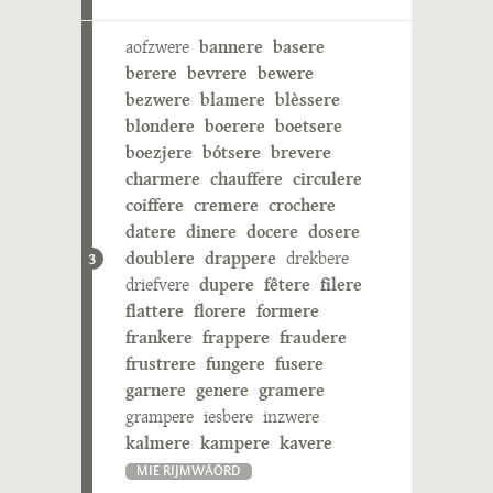
aofzwere
bannere
basere
berere
bevrere
bewere
bezwere
blamere
blèssere
blondere
boerere
boetsere
boezjere
bótsere
brevere
charmere
chauffere
circulere
coiffere
cremere
crochere
datere
dinere
docere
dosere
doublere
drappere
drekbere
3
driefvere
dupere
fêtere
filere
flattere
florere
formere
frankere
frappere
fraudere
frustrere
fungere
fusere
garnere
genere
gramere
grampere
iesbere
inzwere
kalmere
kampere
kavere
MIE RIJMWÄÖRD