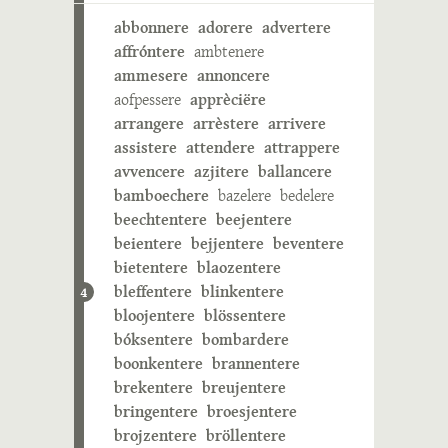
abbonnere
adorere
advertere
affróntere
ambtenere
ammesere
annoncere
aofpessere
apprèciëre
arrangere
arrèstere
arrivere
assistere
attendere
attrappere
avvencere
azjitere
ballancere
bamboechere
bazelere
bedelere
beechtentere
beejentere
beientere
bejjentere
beventere
bietentere
blaozentere
bleffentere
blinkentere
4
bloojentere
blössentere
bóksentere
bombardere
boonkentere
brannentere
brekentere
breujentere
bringentere
broesjentere
brojzentere
bröllentere