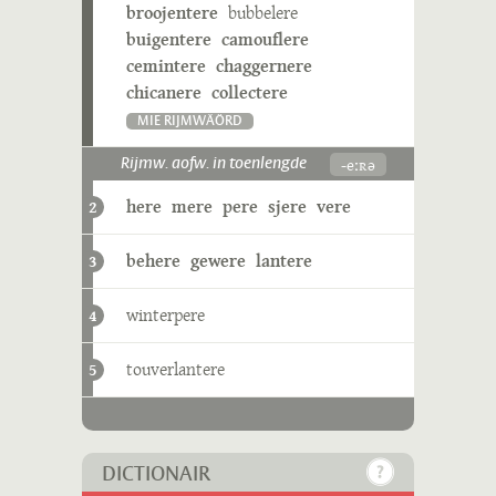
broojentere
bubbelere
buigentere
camouflere
cemintere
chaggernere
chicanere
collectere
MIE RIJMWÄÖRD
-eːʀə
Rijmw. aofw. in toenlengde
here
mere
pere
sjere
vere
2
behere
gewere
lantere
3
winterpere
4
touverlantere
5
DICTIONAIR