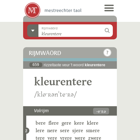
Rijmwäörd
RIJMWÄÖRD
659
rizzeltaote veur 't woord
kleurentere
kleurentere
/kløˑʀənˈteˑʀə/
-eˑʀə
Volrijm
bere
flere
gere
kere
klere
lere
nere
sere
sjere
smere
2
tere
vere
vrere
were
zwere