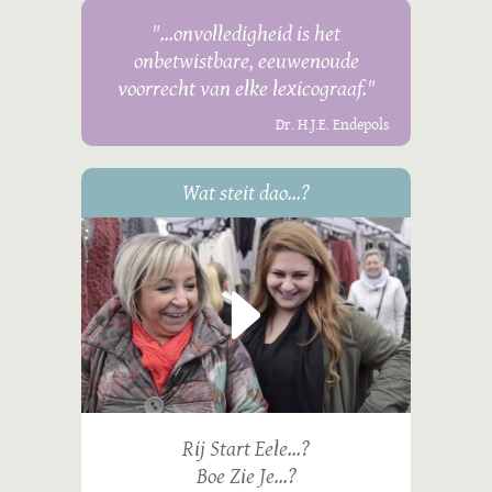
"...onvolledigheid is het
onbetwistbare, eeuwenoude
voorrecht van elke lexicograaf."
Dr. H.J.E. Endepols
Wat steit dao...?
Rij Start Eele...?
Boe Zie Je...?