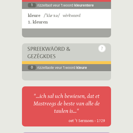
1
rizzeltaot veur 't woord
kleurentere
kleure
/ˈkløˑʀə/
wèrkwoord
1. kleuren
SPREEKWÄÖRD &
GEZÈGKDES
0
rizzeltaote veur 't woord
kleure
"...ich sal uch bewiesen, dat et
Mastreegs de beste van alle de
taulen is..."
oet 't Sermoen - 1729