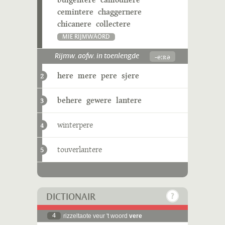
cemintere
chaggernere
chicanere
collectere
MIE RIJMWÄÖRD
-eːʀə
Rijmw. aofw. in toenlengde
here
mere
pere
sjere
2
behere
gewere
lantere
3
winterpere
4
touverlantere
5
DICTIONAIR
4
rizzeltaote veur 't woord
vere