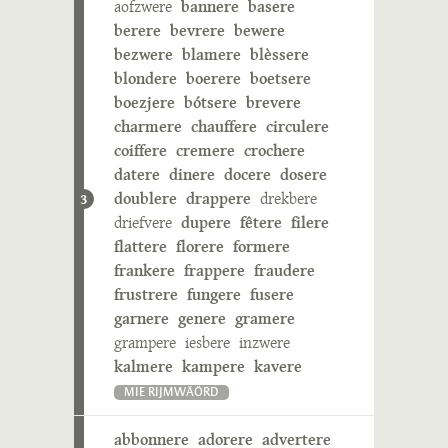
aofzwere
bannere
basere
berere
bevrere
bewere
bezwere
blamere
blèssere
blondere
boerere
boetsere
boezjere
bótsere
brevere
charmere
chauffere
circulere
coiffere
cremere
crochere
datere
dinere
docere
dosere
doublere
drappere
drekbere
3
driefvere
dupere
fêtere
filere
flattere
florere
formere
frankere
frappere
fraudere
frustrere
fungere
fusere
garnere
genere
gramere
grampere
iesbere
inzwere
kalmere
kampere
kavere
MIE RIJMWÄÖRD
abbonnere
adorere
advertere