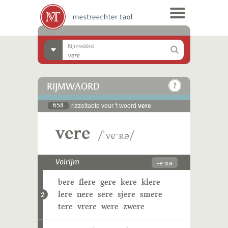
Rijmwäörd
RIJMWÄÖRD
658
rizzeltaote veur 't woord
vere
vere
/ˈveˑʀə/
-eˑʀə
Volrijm
bere
flere
gere
kere
klere
lere
nere
sere
sjere
smere
2
tere
vrere
were
zwere