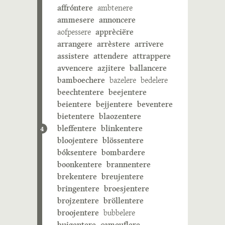
affróntere
ambtenere
ammesere
annoncere
aofpessere
apprèciëre
arrangere
arrèstere
arrivere
assistere
attendere
attrappere
avvencere
azjitere
ballancere
bamboechere
bazelere
bedelere
beechtentere
beejentere
beientere
bejjentere
beventere
bietentere
blaozentere
bleffentere
blinkentere
4
bloojentere
blössentere
bóksentere
bombardere
boonkentere
brannentere
brekentere
breujentere
bringentere
broesjentere
brojzentere
bröllentere
broojentere
bubbelere
buigentere
camouflere