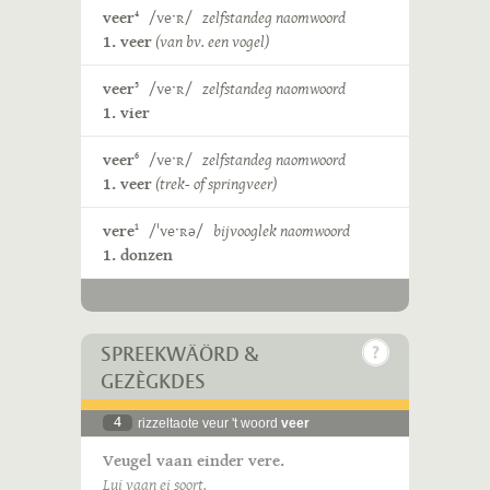
veer
/veˑʀ/
zelfstandeg naomwoord
4
1. veer
(van bv. een vogel)
veer
/veˑʀ/
zelfstandeg naomwoord
5
1. vier
veer
/veˑʀ/
zelfstandeg naomwoord
6
1. veer
(trek- of springveer)
vere
/ˈveˑʀə/
bijvooglek naomwoord
1
1. donzen
SPREEKWÄÖRD &
GEZÈGKDES
4
rizzeltaote veur 't woord
veer
Veugel vaan einder vere.
Lui vaan ei soort.