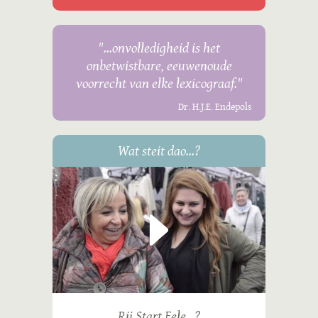
"...onvolledigheid is het
onbetwistbare, eeuwenoude
voorrecht van elke lexicograaf."
Dr. H.J.E. Endepols
Wat steit dao...?
Rij Start Eele...?