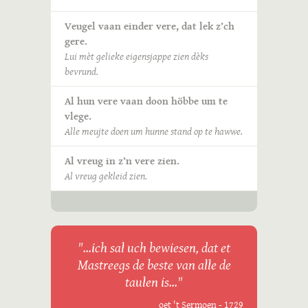
Veugel vaan einder vere, dat lek z’ch
gere.
Lui mèt gelieke eigensjappe zien dèks
bevrund.
Al hun vere vaan doon höbbe um te
vlege.
Alle meujte doen um hunne stand op te hawwe.
Al vreug in z’n vere zien.
Al vreug gekleid zien.
"...ich sal uch bewiesen, dat et
Mastreegs de beste van alle de
taulen is..."
oet 't Sermoen - 1729