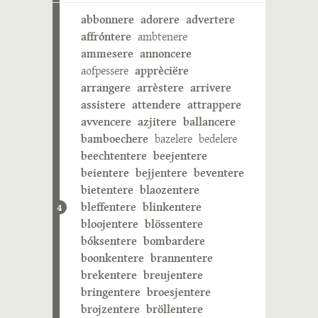
abbonnere
adorere
advertere
affróntere
ambtenere
ammesere
annoncere
aofpessere
apprèciëre
arrangere
arrèstere
arrivere
assistere
attendere
attrappere
avvencere
azjitere
ballancere
bamboechere
bazelere
bedelere
beechtentere
beejentere
beientere
bejjentere
beventere
bietentere
blaozentere
bleffentere
blinkentere
4
bloojentere
blössentere
bóksentere
bombardere
boonkentere
brannentere
brekentere
breujentere
bringentere
broesjentere
brojzentere
bröllentere