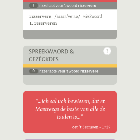
1
rizzeltaot veur 't woord
rizzervere
rizzervere
/ʀɪzəʀˈveˑʀə/
wèrkwoord
1. reserveren
SPREEKWÄÖRD &
GEZÈGKDES
0
rizzeltaote veur 't woord
rizzervere
"...ich sal uch bewiesen, dat et
Mastreegs de beste van alle de
taulen is..."
oet 't Sermoen - 1729