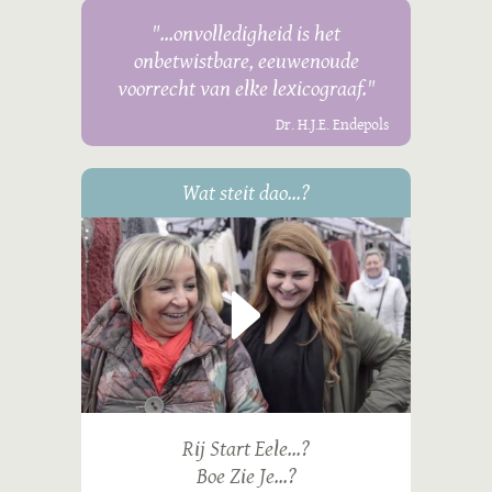
"...onvolledigheid is het
onbetwistbare, eeuwenoude
voorrecht van elke lexicograaf."
Dr. H.J.E. Endepols
Wat steit dao...?
Rij Start Eele...?
Boe Zie Je...?