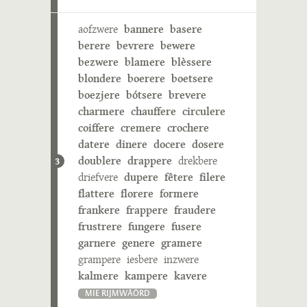
aofzwere
bannere
basere
berere
bevrere
bewere
bezwere
blamere
blèssere
blondere
boerere
boetsere
boezjere
bótsere
brevere
charmere
chauffere
circulere
coiffere
cremere
crochere
datere
dinere
docere
dosere
doublere
drappere
drekbere
3
driefvere
dupere
fêtere
filere
flattere
florere
formere
frankere
frappere
fraudere
frustrere
fungere
fusere
garnere
genere
gramere
grampere
iesbere
inzwere
kalmere
kampere
kavere
MIE RIJMWÄÖRD