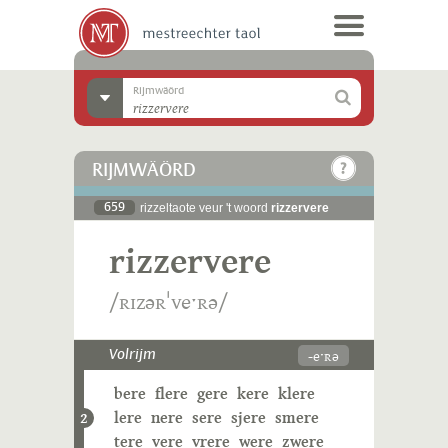
Rijmwäörd
RIJMWÄÖRD
659
rizzeltaote veur 't woord
rizzervere
rizzervere
/ʀɪzəʀˈveˑʀə/
-eˑʀə
Volrijm
bere
flere
gere
kere
klere
lere
nere
sere
sjere
smere
2
tere
vere
vrere
were
zwere