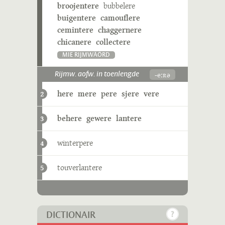
broojentere
bubbelere
buigentere
camouflere
cemintere
chaggernere
chicanere
collectere
MIE RIJMWÄÖRD
-eːʀə
Rijmw. aofw. in toenlengde
here
mere
pere
sjere
vere
2
behere
gewere
lantere
3
winterpere
4
touverlantere
5
DICTIONAIR