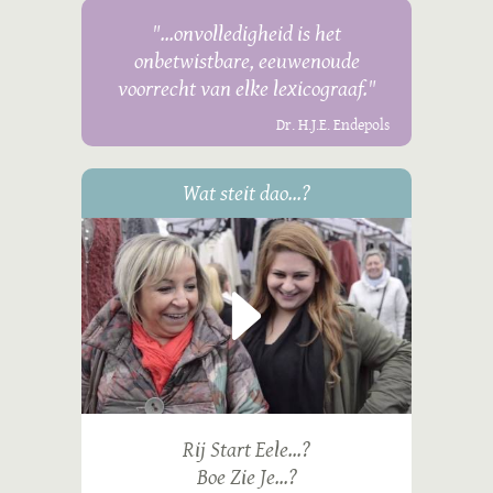
"...onvolledigheid is het
onbetwistbare, eeuwenoude
voorrecht van elke lexicograaf."
Dr. H.J.E. Endepols
Wat steit dao...?
Rij Start Eele...?
Boe Zie Je...?