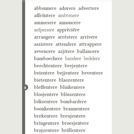
abbonnere
adorere
advertere
affróntere
ambtenere
ammesere
annoncere
aofpessere
apprèciëre
arrangere
arrèstere
arrivere
assistere
attendere
attrappere
avvencere
azjitere
ballancere
bamboechere
bazelere
bedelere
beechtentere
beejentere
beientere
bejjentere
beventere
bietentere
blaozentere
bleffentere
blinkentere
4
bloojentere
blössentere
bóksentere
bombardere
boonkentere
brannentere
brekentere
breujentere
bringentere
broesjentere
brojzentere
bröllentere