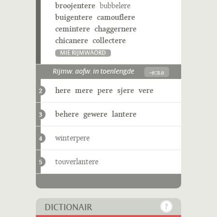
broojentere
bubbelere
buigentere
camouflere
cemintere
chaggernere
chicanere
collectere
MIE RIJMWÄÖRD
-eːʀə
Rijmw. aofw. in toenlengde
here
mere
pere
sjere
vere
2
behere
gewere
lantere
3
winterpere
4
touverlantere
5
DICTIONAIR