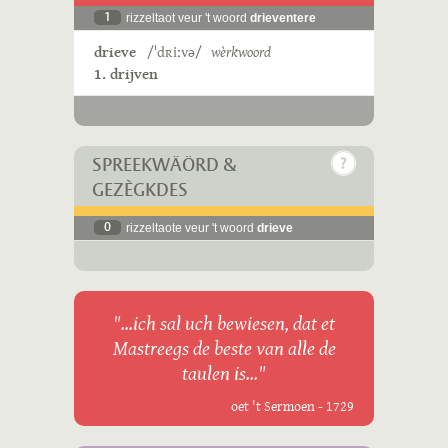
1
rizzeltaot veur 't woord
drieventere
drieve
/ˈdʀiːvə/
wèrkwoord
1. drijven
SPREEKWÄÖRD &
GEZÈGKDES
0
rizzeltaote veur 't woord
drieve
"...ich sal uch bewiesen, dat et
Mastreegs de beste van alle de
taulen is..."
oet 't Sermoen - 1729