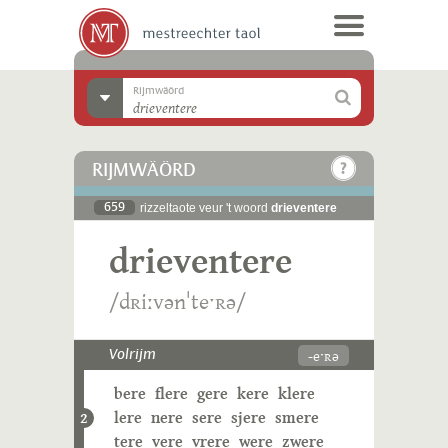
Rijmwäörd
RIJMWÄÖRD
659
rizzeltaote veur 't woord
drieventere
drieventere
/dʀiːvənˈteˑʀə/
-eˑʀə
Volrijm
bere
flere
gere
kere
klere
lere
nere
sere
sjere
smere
2
tere
vere
vrere
were
zwere