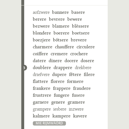
aofzwere
bannere
basere
berere
bevrere
bewere
bezwere
blamere
blèssere
blondere
boerere
boetsere
boezjere
bótsere
brevere
charmere
chauffere
circulere
coiffere
cremere
crochere
datere
dinere
docere
dosere
doublere
drappere
drekbere
3
driefvere
dupere
fêtere
filere
flattere
florere
formere
frankere
frappere
fraudere
frustrere
fungere
fusere
garnere
genere
gramere
grampere
iesbere
inzwere
kalmere
kampere
kavere
MIE RIJMWÄÖRD