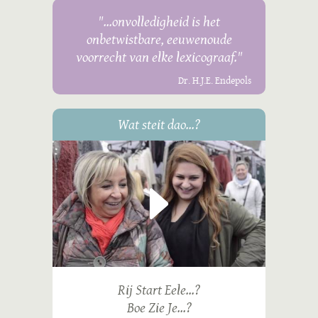
"...onvolledigheid is het
onbetwistbare, eeuwenoude
voorrecht van elke lexicograaf."
Dr. H.J.E. Endepols
Wat steit dao...?
Rij Start Eele...?
Boe Zie Je...?