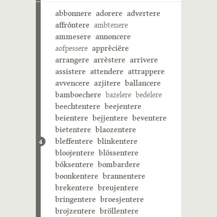
abbonnere
adorere
advertere
affróntere
ambtenere
ammesere
annoncere
aofpessere
apprèciëre
arrangere
arrèstere
arrivere
assistere
attendere
attrappere
avvencere
azjitere
ballancere
bamboechere
bazelere
bedelere
beechtentere
beejentere
beientere
bejjentere
beventere
bietentere
blaozentere
bleffentere
blinkentere
4
bloojentere
blössentere
bóksentere
bombardere
boonkentere
brannentere
brekentere
breujentere
bringentere
broesjentere
brojzentere
bröllentere