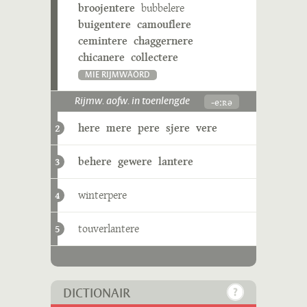
broojentere
bubbelere
buigentere
camouflere
cemintere
chaggernere
chicanere
collectere
MIE RIJMWÄÖRD
-eːʀə
Rijmw. aofw. in toenlengde
here
mere
pere
sjere
vere
2
behere
gewere
lantere
3
winterpere
4
touverlantere
5
DICTIONAIR