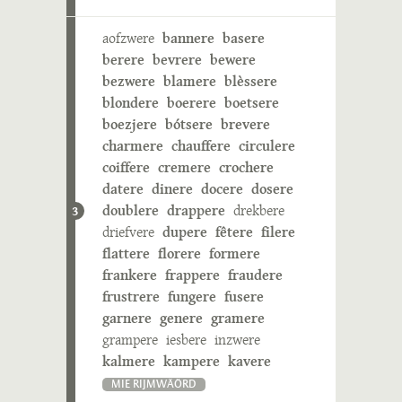
aofzwere
bannere
basere
berere
bevrere
bewere
bezwere
blamere
blèssere
blondere
boerere
boetsere
boezjere
bótsere
brevere
charmere
chauffere
circulere
coiffere
cremere
crochere
datere
dinere
docere
dosere
doublere
drappere
drekbere
3
driefvere
dupere
fêtere
filere
flattere
florere
formere
frankere
frappere
fraudere
frustrere
fungere
fusere
garnere
genere
gramere
grampere
iesbere
inzwere
kalmere
kampere
kavere
MIE RIJMWÄÖRD