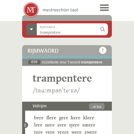
Rijmwäörd
RIJMWÄÖRD
659
rizzeltaote veur 't woord
trampentere
trampentere
/tʀɑːmpənˈteˑʀə/
-eˑʀə
Volrijm
bere
flere
gere
kere
klere
lere
nere
sere
sjere
smere
2
tere
vere
vrere
were
zwere