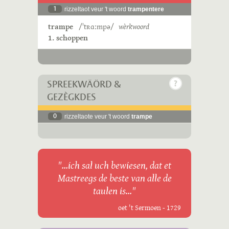
1
rizzeltaot veur 't woord
trampentere
trampe
/ˈtʀɑːmpə/
wèrkwoord
1. schoppen
SPREEKWÄÖRD &
GEZÈGKDES
0
rizzeltaote veur 't woord
trampe
"...ich sal uch bewiesen, dat et
Mastreegs de beste van alle de
taulen is..."
oet 't Sermoen - 1729