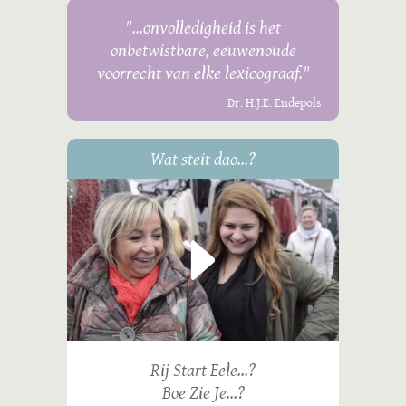
"...onvolledigheid is het
onbetwistbare, eeuwenoude
voorrecht van elke lexicograaf."
Dr. H.J.E. Endepols
Wat steit dao...?
Rij Start Eele...?
Boe Zie Je...?