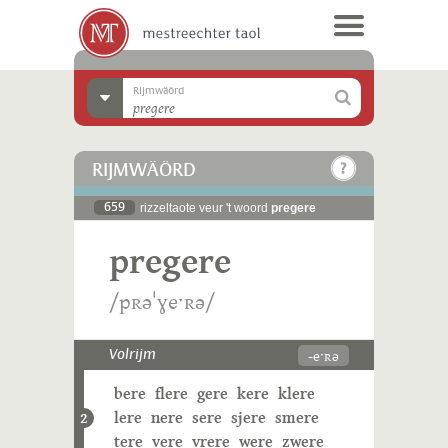
Rijmwäörd
RIJMWÄÖRD
659
rizzeltaote veur 't woord
pregere
pregere
/pʀəˈɣeˑʀə/
-eˑʀə
Volrijm
bere
flere
gere
kere
klere
lere
nere
sere
sjere
smere
2
tere
vere
vrere
were
zwere