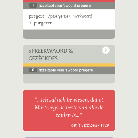
1
rizzeltaot veur 't woord
pregere
pregere
/pʀəˈɣeˑʀə/
wèrkwoord
1. purgeren
SPREEKWÄÖRD &
GEZÈGKDES
0
rizzeltaote veur 't woord
pregere
"...ich sal uch bewiesen, dat et
Mastreegs de beste van alle de
taulen is..."
oet 't Sermoen - 1729