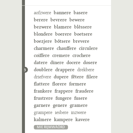
aofzwere
bannere
basere
berere
bevrere
bewere
bezwere
blamere
blèssere
blondere
boerere
boetsere
boezjere
bótsere
brevere
charmere
chauffere
circulere
coiffere
cremere
crochere
datere
dinere
docere
dosere
doublere
drappere
drekbere
3
driefvere
dupere
fêtere
filere
flattere
florere
formere
frankere
frappere
fraudere
frustrere
fungere
fusere
garnere
genere
gramere
grampere
iesbere
inzwere
kalmere
kampere
kavere
MIE RIJMWÄÖRD