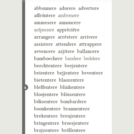
abbonnere
adorere
advertere
affróntere
ambtenere
ammesere
annoncere
aofpessere
apprèciëre
arrangere
arrèstere
arrivere
assistere
attendere
attrappere
avvencere
azjitere
ballancere
bamboechere
bazelere
bedelere
beechtentere
beejentere
beientere
bejjentere
beventere
bietentere
blaozentere
bleffentere
blinkentere
4
bloojentere
blössentere
bóksentere
bombardere
boonkentere
brannentere
brekentere
breujentere
bringentere
broesjentere
brojzentere
bröllentere