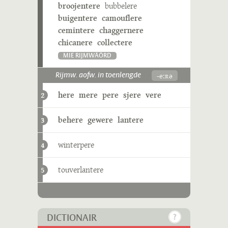
broojentere
bubbelere
buigentere
camouflere
cemintere
chaggernere
chicanere
collectere
MIE RIJMWÄÖRD
-eːʀə
Rijmw. aofw. in toenlengde
here
mere
pere
sjere
vere
2
behere
gewere
lantere
3
winterpere
4
touverlantere
5
DICTIONAIR