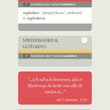
1
rizzeltaot veur 't woord
explodere
explodere
/æksploˈdeˑʀə/
wèrkwoord
1. exploderen
SPREEKWÄÖRD &
GEZÈGKDES
0
rizzeltaote veur 't woord
explodere
"...ich sal uch bewiesen, dat et
Mastreegs de beste van alle de
taulen is..."
oet 't Sermoen - 1729