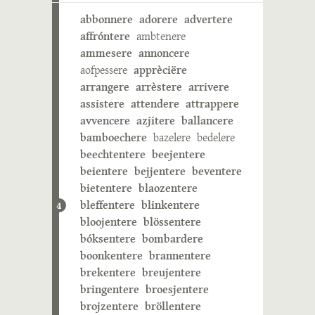
abbonnere
adorere
advertere
affróntere
ambtenere
ammesere
annoncere
aofpessere
apprèciëre
arrangere
arrèstere
arrivere
assistere
attendere
attrappere
avvencere
azjitere
ballancere
bamboechere
bazelere
bedelere
beechtentere
beejentere
beientere
bejjentere
beventere
bietentere
blaozentere
bleffentere
blinkentere
4
bloojentere
blössentere
bóksentere
bombardere
boonkentere
brannentere
brekentere
breujentere
bringentere
broesjentere
brojzentere
bröllentere