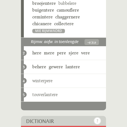
broojentere
bubbelere
buigentere
camouflere
cemintere
chaggernere
chicanere
collectere
MIE RIJMWÄÖRD
-eːʀə
Rijmw. aofw. in toenlengde
here
mere
pere
sjere
vere
2
behere
gewere
lantere
3
winterpere
4
touverlantere
5
DICTIONAIR