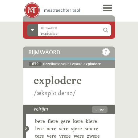
Rijmwäörd
RIJMWÄÖRD
659
rizzeltaote veur 't woord
explodere
explodere
/æksploˈdeˑʀə/
-eˑʀə
Volrijm
bere
flere
gere
kere
klere
lere
nere
sere
sjere
smere
2
tere
vere
vrere
were
zwere