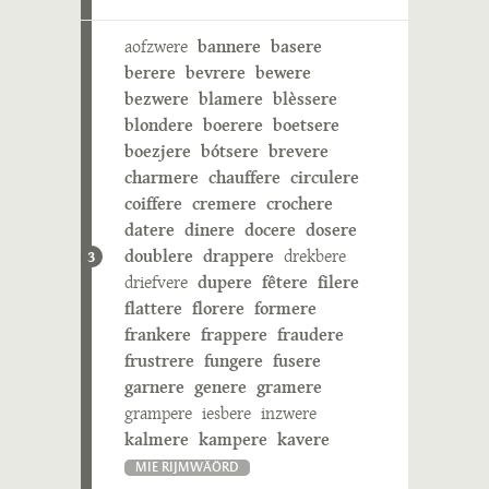
aofzwere
bannere
basere
berere
bevrere
bewere
bezwere
blamere
blèssere
blondere
boerere
boetsere
boezjere
bótsere
brevere
charmere
chauffere
circulere
coiffere
cremere
crochere
datere
dinere
docere
dosere
doublere
drappere
drekbere
3
driefvere
dupere
fêtere
filere
flattere
florere
formere
frankere
frappere
fraudere
frustrere
fungere
fusere
garnere
genere
gramere
grampere
iesbere
inzwere
kalmere
kampere
kavere
MIE RIJMWÄÖRD