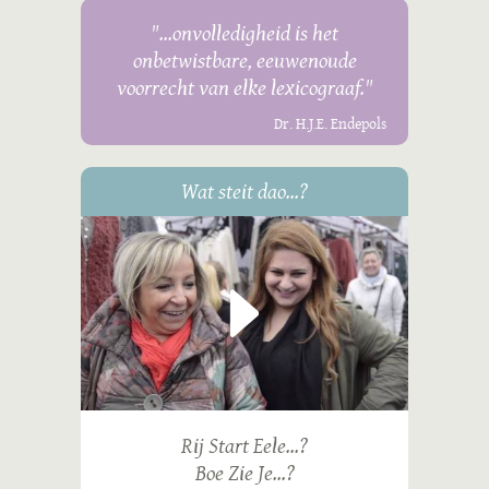
"...onvolledigheid is het
onbetwistbare, eeuwenoude
voorrecht van elke lexicograaf."
Dr. H.J.E. Endepols
Wat steit dao...?
Rij Start Eele...?
Boe Zie Je...?