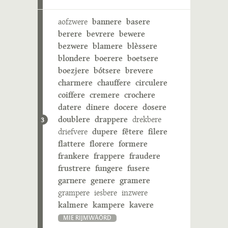
aofzwere
bannere
basere
berere
bevrere
bewere
bezwere
blamere
blèssere
blondere
boerere
boetsere
boezjere
bótsere
brevere
charmere
chauffere
circulere
coiffere
cremere
crochere
datere
dinere
docere
dosere
doublere
drappere
drekbere
3
driefvere
dupere
fêtere
filere
flattere
florere
formere
frankere
frappere
fraudere
frustrere
fungere
fusere
garnere
genere
gramere
grampere
iesbere
inzwere
kalmere
kampere
kavere
MIE RIJMWÄÖRD