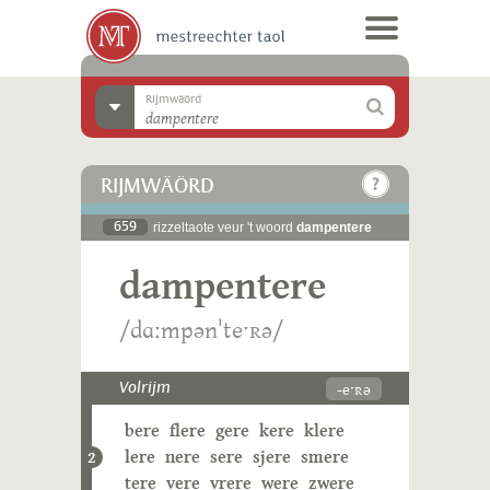
Rijmwäörd
RIJMWÄÖRD
659
rizzeltaote veur 't woord
dampentere
dampentere
/dɑːmpənˈteˑʀə/
-eˑʀə
Volrijm
bere
flere
gere
kere
klere
lere
nere
sere
sjere
smere
2
tere
vere
vrere
were
zwere