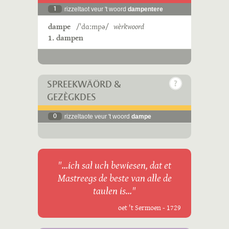
1
rizzeltaot veur 't woord
dampentere
dampe
/ˈdɑːmpə/
wèrkwoord
1. dampen
SPREEKWÄÖRD &
GEZÈGKDES
0
rizzeltaote veur 't woord
dampe
"...ich sal uch bewiesen, dat et
Mastreegs de beste van alle de
taulen is..."
oet 't Sermoen - 1729