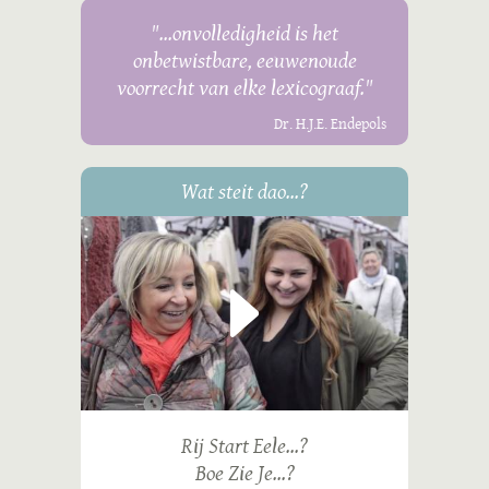
"...onvolledigheid is het
onbetwistbare, eeuwenoude
voorrecht van elke lexicograaf."
Dr. H.J.E. Endepols
Wat steit dao...?
Rij Start Eele...?
Boe Zie Je...?