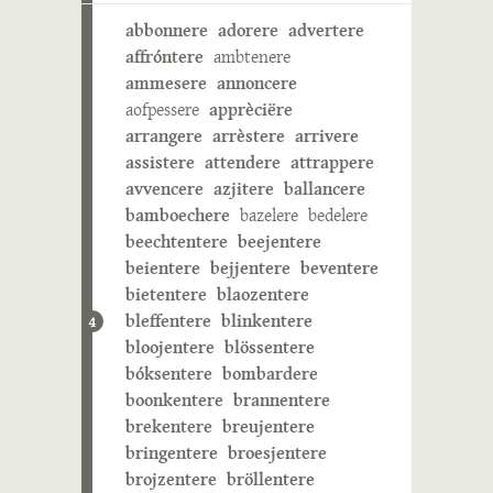
abbonnere
adorere
advertere
affróntere
ambtenere
ammesere
annoncere
aofpessere
apprèciëre
arrangere
arrèstere
arrivere
assistere
attendere
attrappere
avvencere
azjitere
ballancere
bamboechere
bazelere
bedelere
beechtentere
beejentere
beientere
bejjentere
beventere
bietentere
blaozentere
bleffentere
blinkentere
4
bloojentere
blössentere
bóksentere
bombardere
boonkentere
brannentere
brekentere
breujentere
bringentere
broesjentere
brojzentere
bröllentere