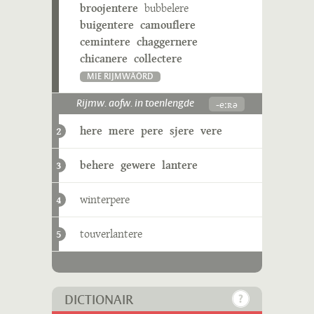
broojentere
bubbelere
buigentere
camouflere
cemintere
chaggernere
chicanere
collectere
MIE RIJMWÄÖRD
-eːʀə
Rijmw. aofw. in toenlengde
here
mere
pere
sjere
vere
2
behere
gewere
lantere
3
winterpere
4
touverlantere
5
DICTIONAIR