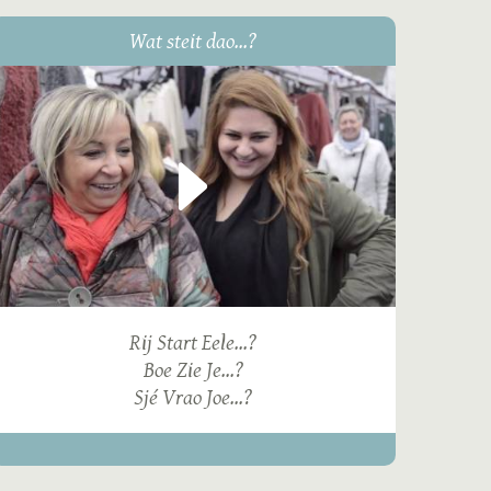
Wat steit dao...?
Rij Start Eele...?
Boe Zie Je...?
Sjé Vrao Joe...?