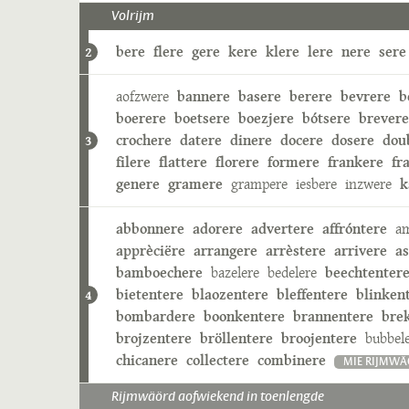
Volrijm
bere
flere
gere
kere
klere
lere
nere
sere
2
aofzwere
bannere
basere
berere
bevrere
b
boerere
boetsere
boezjere
bótsere
brevere
crochere
datere
dinere
docere
dosere
dou
3
filere
flattere
florere
formere
frankere
fr
genere
gramere
grampere
iesbere
inzwere
k
abbonnere
adorere
advertere
affróntere
a
apprèciëre
arrangere
arrèstere
arrivere
as
bamboechere
bazelere
bedelere
beechtenter
bietentere
blaozentere
bleffentere
blinken
4
bombardere
boonkentere
brannentere
bre
brojzentere
bröllentere
broojentere
bubbel
chicanere
collectere
combinere
MIE RIJMW
Rijmwäörd aofwiekend in toenlengde