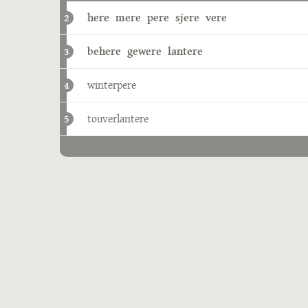
here
mere
pere
sjere
vere
2
behere
gewere
lantere
3
winterpere
4
touverlantere
5