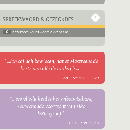
SPREEKWÄÖRD & GEZÈGKDES
0
rizzeltaote veur 't woord
avvencere
"...ich sal uch bewiesen, dat et Mastreegs de
beste van alle de taulen is..."
oet 't Sermoen - 1729
"...onvolledigheid is het onbetwistbare,
eeuwenoude voorrecht van elke
lexicograaf."
Dr. H.J.E. Endepols