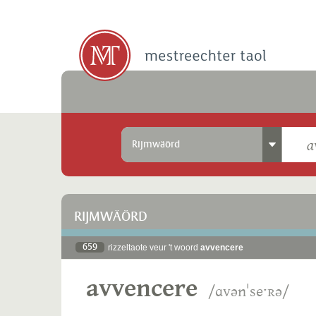
Rijmwäörd
RIJMWÄÖRD
659
rizzeltaote veur 't woord
avvencere
avvencere
/ɑvənˈseˑʀə/