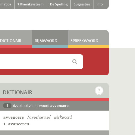
matica
't Klaanksysteem
De Spelling
Suggesties
Info
DICTIONAIR
RIJMWÄÖRD
SPREEKWÄÖRD
DICTIONAIR
1
rizzeltaot veur 't woord
avvencere
avvencere
/ɑvənˈseˑʀə/
wèrkwoord
1. avanceren