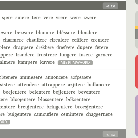
-eˑʀə
sjere
smere
tere
vere
vrere
were
zwere
ewere
bezwere
blamere
blèssere
blondere
charmere
chauffere
circulere
coiffere
cremere
blere
drappere
drekbere
driefvere
dupere
fêtere
appere
fraudere
frustrere
fungere
fusere
garnere
almere
kampere
kavere
MIE RIJMWÄÖRD
mbtenere
ammesere
annoncere
aofpessere
sistere
attendere
attrappere
azjitere
ballancere
e
beejentere
beientere
bejjentere
beventere
tere
bloojentere
blössentere
bóksentere
kentere
breujentere
bringentere
broesjentere
ere
buigentere
camouflere
cemintere
chaggernere
ÄÖRD
-eːʀə