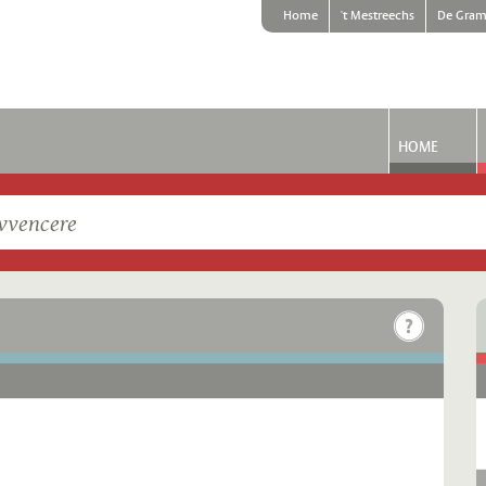
Home
't Mestreechs
De Gram
HOME