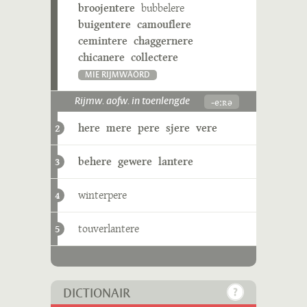
broojentere
bubbelere
buigentere
camouflere
cemintere
chaggernere
chicanere
collectere
MIE RIJMWÄÖRD
-eːʀə
Rijmw. aofw. in toenlengde
here
mere
pere
sjere
vere
2
behere
gewere
lantere
3
winterpere
4
touverlantere
5
DICTIONAIR