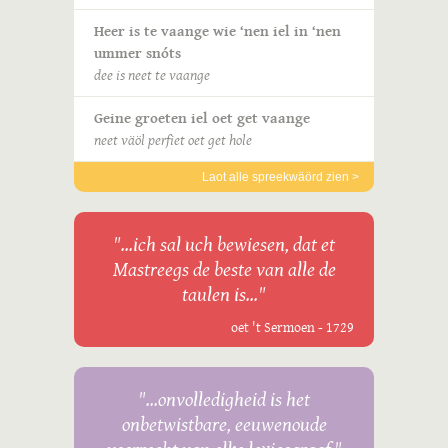
Heer is te vaange wie ‘nen iel in ‘nen
ummer snóts
dee is neet te vaange
Geine groeten iel oet get vaange
neet väöl perfiet oet get hole
Laot alle spreekwäörd zien >
"...ich sal uch bewiesen, dat et
Mastreegs de beste van alle de
taulen is..."
oet 't Sermoen - 1729
"...onvolledigheid is het
onbetwistbare, eeuwenoude