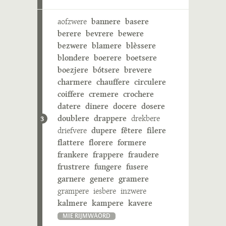
aofzwere
bannere
basere
berere
bevrere
bewere
bezwere
blamere
blèssere
blondere
boerere
boetsere
boezjere
bótsere
brevere
charmere
chauffere
circulere
coiffere
cremere
crochere
datere
dinere
docere
dosere
doublere
drappere
drekbere
3
driefvere
dupere
fêtere
filere
flattere
florere
formere
frankere
frappere
fraudere
frustrere
fungere
fusere
garnere
genere
gramere
grampere
iesbere
inzwere
kalmere
kampere
kavere
MIE RIJMWÄÖRD