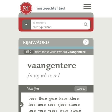
Rijmwäörd
RIJMWÄÖRD
659
rizzeltaote veur 't woord
vaangentere
vaangentere
/vaːŋənˈteˑʀə/
-eˑʀə
Volrijm
bere
flere
gere
kere
klere
lere
nere
sere
sjere
smere
2
tere
vere
vrere
were
zwere