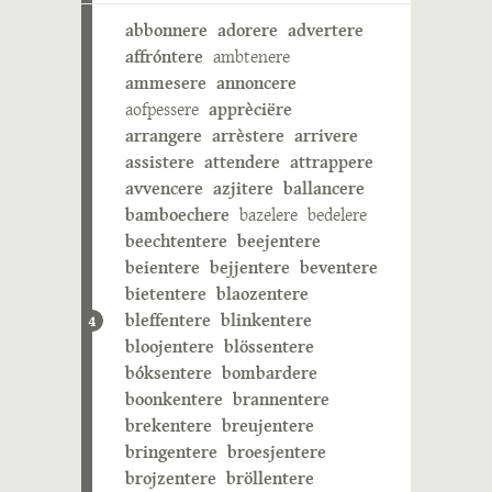
abbonnere
adorere
advertere
affróntere
ambtenere
ammesere
annoncere
aofpessere
apprèciëre
arrangere
arrèstere
arrivere
assistere
attendere
attrappere
avvencere
azjitere
ballancere
bamboechere
bazelere
bedelere
beechtentere
beejentere
beientere
bejjentere
beventere
bietentere
blaozentere
bleffentere
blinkentere
4
bloojentere
blössentere
bóksentere
bombardere
boonkentere
brannentere
brekentere
breujentere
bringentere
broesjentere
brojzentere
bröllentere