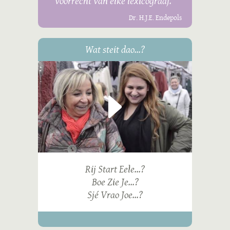
voorrecht van elke lexicograaf."
Dr. H.J.E. Endepols
Wat steit dao...?
Rij Start Eele...?
Boe Zie Je...?
Sjé Vrao Joe...?