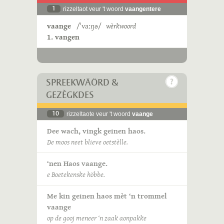
1
rizzeltaot veur 't woord
vaangentere
vaange
/ˈvaːŋə/
wèrkwoord
1. vangen
SPREEKWÄÖRD &
GEZÈGKDES
10
rizzeltaote veur 't woord
vaange
Dee wach, vingk geinen haos.
De moos neet blieve oetstèlle.
‘nen Haos vaange.
e Boetekenske höbbe.
Me kin geinen haos mèt ‘n trommel
vaange
op de gooj meneer ‘n zaak aonpakke