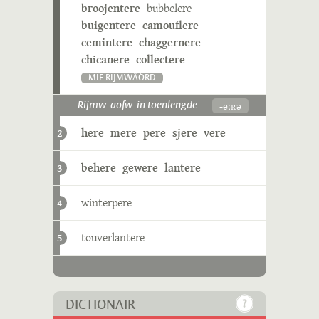
broojentere
bubbelere
buigentere
camouflere
cemintere
chaggernere
chicanere
collectere
MIE RIJMWÄÖRD
-eːʀə
Rijmw. aofw. in toenlengde
here
mere
pere
sjere
vere
2
behere
gewere
lantere
3
winterpere
4
touverlantere
5
DICTIONAIR