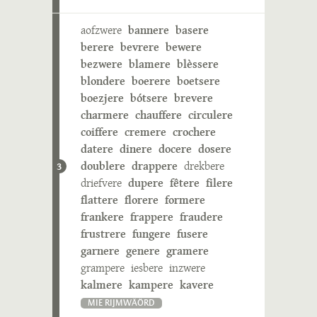
aofzwere
bannere
basere
berere
bevrere
bewere
bezwere
blamere
blèssere
blondere
boerere
boetsere
boezjere
bótsere
brevere
charmere
chauffere
circulere
coiffere
cremere
crochere
datere
dinere
docere
dosere
doublere
drappere
drekbere
3
driefvere
dupere
fêtere
filere
flattere
florere
formere
frankere
frappere
fraudere
frustrere
fungere
fusere
garnere
genere
gramere
grampere
iesbere
inzwere
kalmere
kampere
kavere
MIE RIJMWÄÖRD