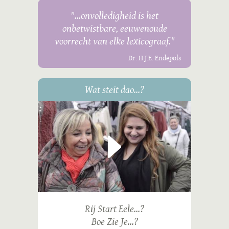
"...onvolledigheid is het
onbetwistbare, eeuwenoude
voorrecht van elke lexicograaf."
Dr. H.J.E. Endepols
Wat steit dao...?
Rij Start Eele...?
Boe Zie Je...?