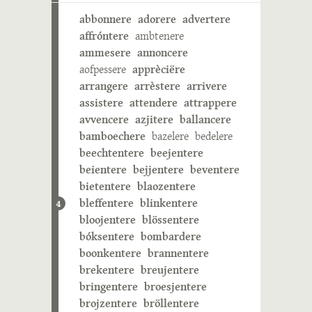
abbonnere
adorere
advertere
affróntere
ambtenere
ammesere
annoncere
aofpessere
apprèciëre
arrangere
arrèstere
arrivere
assistere
attendere
attrappere
avvencere
azjitere
ballancere
bamboechere
bazelere
bedelere
beechtentere
beejentere
beientere
bejjentere
beventere
bietentere
blaozentere
bleffentere
blinkentere
4
bloojentere
blössentere
bóksentere
bombardere
boonkentere
brannentere
brekentere
breujentere
bringentere
broesjentere
brojzentere
bröllentere