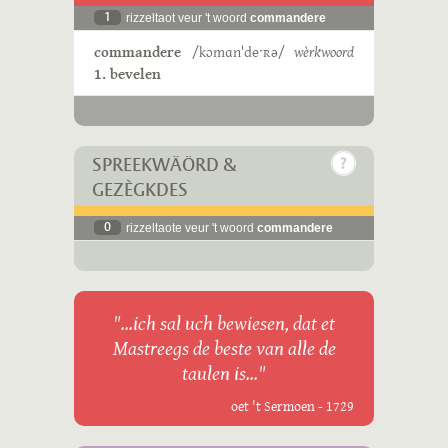
1
rizzeltaot veur 't woord
commandere
commandere
/kɔmɑnˈdeˑʀə/
wèrkwoord
1. bevelen
SPREEKWÄÖRD &
GEZÈGKDES
0
rizzeltaote veur 't woord
commandere
"...ich sal uch bewiesen, dat et
Mastreegs de beste van alle de
taulen is..."
oet 't Sermoen - 1729