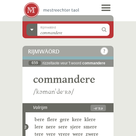
Rijmwäörd
RIJMWÄÖRD
659
rizzeltaote veur 't woord
commandere
commandere
/kɔmɑnˈdeˑʀə/
-eˑʀə
Volrijm
bere
flere
gere
kere
klere
lere
nere
sere
sjere
smere
2
tere
vere
vrere
were
zwere