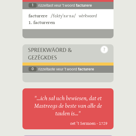
1
rizzeltaot veur 't woord
facturere
facturere
/fɑktyˈʀeˑʀə/
wèrkwoord
1. factureren
SPREEKWÄÖRD &
GEZÈGKDES
0
rizzeltaote veur 't woord
facturere
"...ich sal uch bewiesen, dat et
Mastreegs de beste van alle de
taulen is..."
oet 't Sermoen - 1729