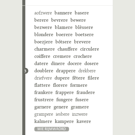
aofzwere
bannere
basere
berere
bevrere
bewere
bezwere
blamere
blèssere
blondere
boerere
boetsere
boezjere
bótsere
brevere
charmere
chauffere
circulere
coiffere
cremere
crochere
datere
dinere
docere
dosere
doublere
drappere
drekbere
3
driefvere
dupere
fêtere
filere
flattere
florere
formere
frankere
frappere
fraudere
frustrere
fungere
fusere
garnere
genere
gramere
grampere
iesbere
inzwere
kalmere
kampere
kavere
MIE RIJMWÄÖRD