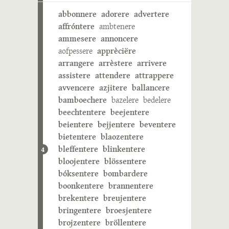
abbonnere
adorere
advertere
affróntere
ambtenere
ammesere
annoncere
aofpessere
apprèciëre
arrangere
arrèstere
arrivere
assistere
attendere
attrappere
avvencere
azjitere
ballancere
bamboechere
bazelere
bedelere
beechtentere
beejentere
beientere
bejjentere
beventere
bietentere
blaozentere
bleffentere
blinkentere
4
bloojentere
blössentere
bóksentere
bombardere
boonkentere
brannentere
brekentere
breujentere
bringentere
broesjentere
brojzentere
bröllentere