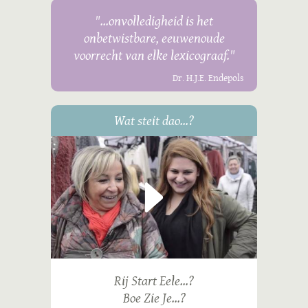
"...onvolledigheid is het
onbetwistbare, eeuwenoude
voorrecht van elke lexicograaf."
Dr. H.J.E. Endepols
Wat steit dao...?
Rij Start Eele...?
Boe Zie Je...?