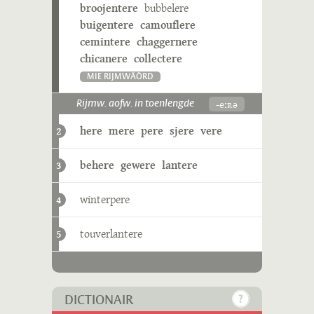
broojentere
bubbelere
buigentere
camouflere
cemintere
chaggernere
chicanere
collectere
MIE RIJMWÄÖRD
-eːʀə
Rijmw. aofw. in toenlengde
here
mere
pere
sjere
vere
2
behere
gewere
lantere
3
winterpere
4
touverlantere
5
DICTIONAIR