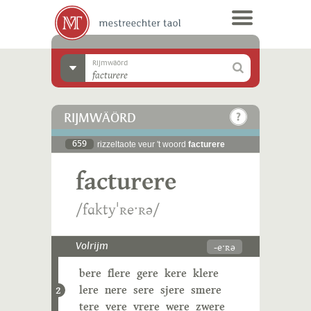
Rijmwäörd
RIJMWÄÖRD
659
rizzeltaote veur 't woord
facturere
facturere
/fɑktyˈʀeˑʀə/
-eˑʀə
Volrijm
bere
flere
gere
kere
klere
lere
nere
sere
sjere
smere
2
tere
vere
vrere
were
zwere