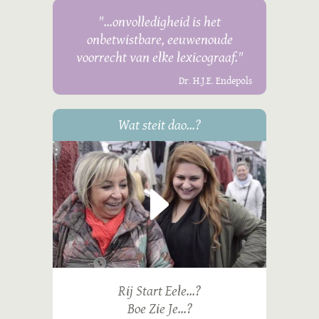
"...onvolledigheid is het
onbetwistbare, eeuwenoude
voorrecht van elke lexicograaf."
Dr. H.J.E. Endepols
Wat steit dao...?
Rij Start Eele...?
Boe Zie Je...?