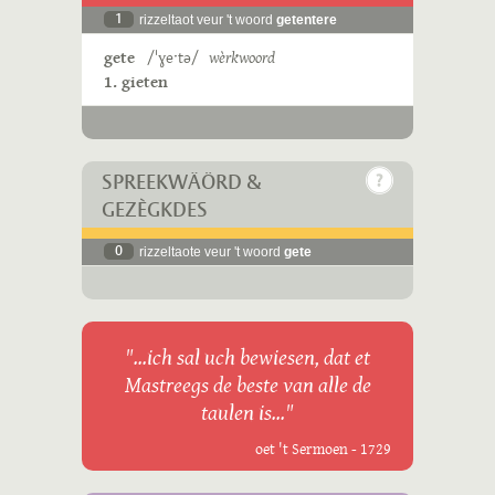
1
rizzeltaot veur 't woord
getentere
gete
/ˈɣeˑtə/
wèrkwoord
1. gieten
SPREEKWÄÖRD &
GEZÈGKDES
0
rizzeltaote veur 't woord
gete
"...ich sal uch bewiesen, dat et
Mastreegs de beste van alle de
taulen is..."
oet 't Sermoen - 1729