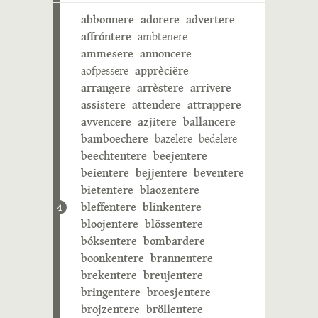
abbonnere
adorere
advertere
affróntere
ambtenere
ammesere
annoncere
aofpessere
apprèciëre
arrangere
arrèstere
arrivere
assistere
attendere
attrappere
avvencere
azjitere
ballancere
bamboechere
bazelere
bedelere
beechtentere
beejentere
beientere
bejjentere
beventere
bietentere
blaozentere
bleffentere
blinkentere
4
bloojentere
blössentere
bóksentere
bombardere
boonkentere
brannentere
brekentere
breujentere
bringentere
broesjentere
brojzentere
bröllentere