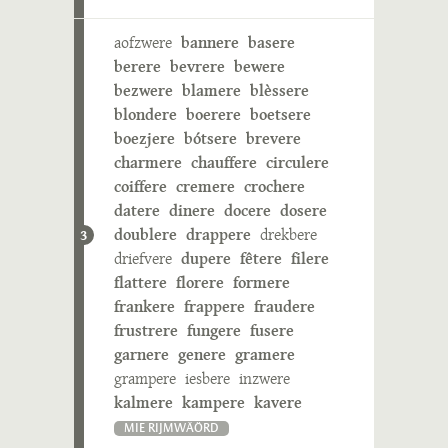
aofzwere
bannere
basere
berere
bevrere
bewere
bezwere
blamere
blèssere
blondere
boerere
boetsere
boezjere
bótsere
brevere
charmere
chauffere
circulere
coiffere
cremere
crochere
datere
dinere
docere
dosere
doublere
drappere
drekbere
3
driefvere
dupere
fêtere
filere
flattere
florere
formere
frankere
frappere
fraudere
frustrere
fungere
fusere
garnere
genere
gramere
grampere
iesbere
inzwere
kalmere
kampere
kavere
MIE RIJMWÄÖRD