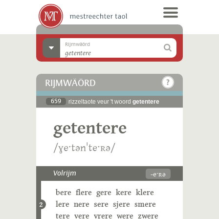
Rijmwäörd
RIJMWÄÖRD
659
rizzeltaote veur 't woord
getentere
getentere
/ɣeˑtənˈteˑʀə/
-eˑʀə
Volrijm
bere
flere
gere
kere
klere
lere
nere
sere
sjere
smere
2
tere
vere
vrere
were
zwere