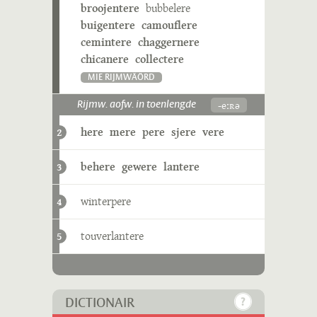
broojentere
bubbelere
buigentere
camouflere
cemintere
chaggernere
chicanere
collectere
MIE RIJMWÄÖRD
-eːʀə
Rijmw. aofw. in toenlengde
here
mere
pere
sjere
vere
2
behere
gewere
lantere
3
winterpere
4
touverlantere
5
DICTIONAIR