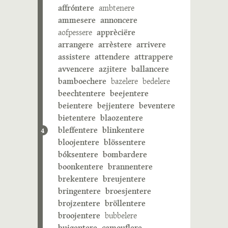
affróntere
ambtenere
ammesere
annoncere
aofpessere
apprèciëre
arrangere
arrèstere
arrivere
assistere
attendere
attrappere
avvencere
azjitere
ballancere
bamboechere
bazelere
bedelere
beechtentere
beejentere
beientere
bejjentere
beventere
bietentere
blaozentere
bleffentere
blinkentere
4
bloojentere
blössentere
bóksentere
bombardere
boonkentere
brannentere
brekentere
breujentere
bringentere
broesjentere
brojzentere
bröllentere
broojentere
bubbelere
buigentere
camouflere