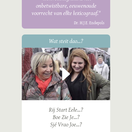
onbetwistbare, eeuwenoude
voorrecht van elke lexicograaf."
Dr. H.J.E. Endepols
Wat steit dao...?
Rij Start Eele...?
Boe Zie Je...?
Sjé Vrao Joe...?