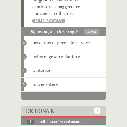
cemintere
chaggernere
chicanere
collectere
MIE RIJMWÄÖRD
-eːʀə
Rijmw. aofw. in toenlengde
here
mere
pere
sjere
vere
2
behere
gewere
lantere
3
winterpere
4
touverlantere
5
DICTIONAIR
1
rizzeltaot veur 't woord
taxere