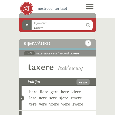
Rijmwäörd
RIJMWÄÖRD
659
rizzeltaote veur 't woord
taxere
taxere
/tɑkˈseˑʀə/
-eˑʀə
Volrijm
bere
flere
gere
kere
klere
lere
nere
sere
sjere
smere
2
tere
vere
vrere
were
zwere