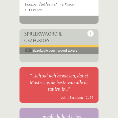
taxere
/tɑkˈseˑʀə/
wèrkwoord
1. taxeren
SPREEKWÄÖRD &
GEZÈGKDES
0
rizzeltaote veur 't woord
taxere
"...ich sal uch bewiesen, dat et
Mastreegs de beste van alle de
taulen is..."
oet 't Sermoen - 1729
"...onvolledigheid is het