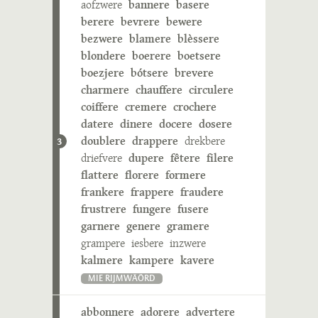
aofzwere
bannere
basere
berere
bevrere
bewere
bezwere
blamere
blèssere
blondere
boerere
boetsere
boezjere
bótsere
brevere
charmere
chauffere
circulere
coiffere
cremere
crochere
datere
dinere
docere
dosere
doublere
drappere
drekbere
3
driefvere
dupere
fêtere
filere
flattere
florere
formere
frankere
frappere
fraudere
frustrere
fungere
fusere
garnere
genere
gramere
grampere
iesbere
inzwere
kalmere
kampere
kavere
MIE RIJMWÄÖRD
abbonnere
adorere
advertere