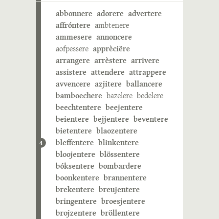
abbonnere
adorere
advertere
affróntere
ambtenere
ammesere
annoncere
aofpessere
apprèciëre
arrangere
arrèstere
arrivere
assistere
attendere
attrappere
avvencere
azjitere
ballancere
bamboechere
bazelere
bedelere
beechtentere
beejentere
beientere
bejjentere
beventere
bietentere
blaozentere
bleffentere
blinkentere
4
bloojentere
blössentere
bóksentere
bombardere
boonkentere
brannentere
brekentere
breujentere
bringentere
broesjentere
brojzentere
bröllentere