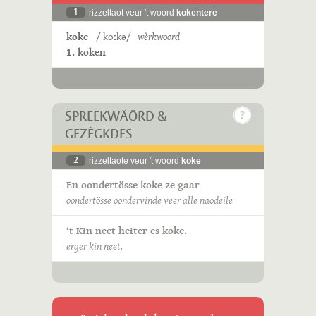
1
rizzeltaot veur 't woord
kokentere
koke
/ˈkoːkə/
wèrkwoord
1. koken
SPREEKWÄÖRD &
GEZÈGKDES
2
rizzeltaote veur 't woord
koke
En oondertösse koke ze gaar
oondertösse oondervinde veer alle naodeile
‘t Kin neet heiter es koke.
erger kin neet.