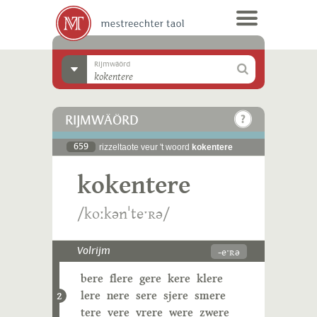
Rijmwäörd
RIJMWÄÖRD
659
rizzeltaote veur 't woord
kokentere
kokentere
/koːkənˈteˑʀə/
-eˑʀə
Volrijm
bere
flere
gere
kere
klere
lere
nere
sere
sjere
smere
2
tere
vere
vrere
were
zwere