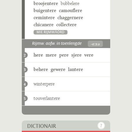
broojentere
bubbelere
buigentere
camouflere
cemintere
chaggernere
chicanere
collectere
MIE RIJMWÄÖRD
-eːʀə
Rijmw. aofw. in toenlengde
here
mere
pere
sjere
vere
2
behere
gewere
lantere
3
winterpere
4
touverlantere
5
DICTIONAIR