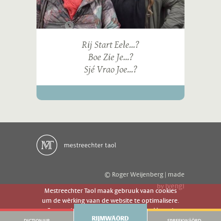
Rij Start Eele...?
Boe Zie Je...?
Sjé Vrao Joe...?
© Roger Weijenberg | made
ivengi
by
Mestreechter Taol maak gebruuk vaan cookies
um de wèrking vaan de website te optimalisere.
Es geer de website gebruuk gaot g'r akkoord
RIJMWÄÖRD
mèt 't gebruuk vaan cookies.