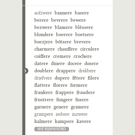
aofzwere
bannere
basere
berere
bevrere
bewere
bezwere
blamere
blèssere
blondere
boerere
boetsere
boezjere
bótsere
brevere
charmere
chauffere
circulere
coiffere
cremere
crochere
datere
dinere
docere
dosere
doublere
drappere
drekbere
3
driefvere
dupere
fêtere
filere
flattere
florere
formere
frankere
frappere
fraudere
frustrere
fungere
fusere
garnere
genere
gramere
grampere
iesbere
inzwere
kalmere
kampere
kavere
MIE RIJMWÄÖRD