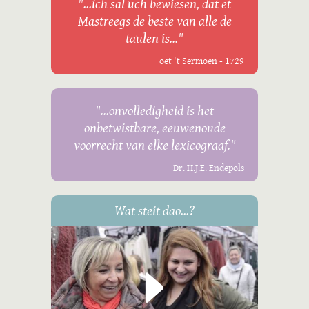
"...ich sal uch bewiesen, dat et
Mastreegs de beste van alle de
taulen is..."
oet 't Sermoen - 1729
"...onvolledigheid is het
onbetwistbare, eeuwenoude
voorrecht van elke lexicograaf."
Dr. H.J.E. Endepols
Wat steit dao...?