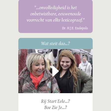
"...onvolledigheid is het
onbetwistbare, eeuwenoude
voorrecht van elke lexicograaf."
Dr. H.J.E. Endepols
Wat steit dao...?
Rij Start Eele...?
Boe Zie Je...?