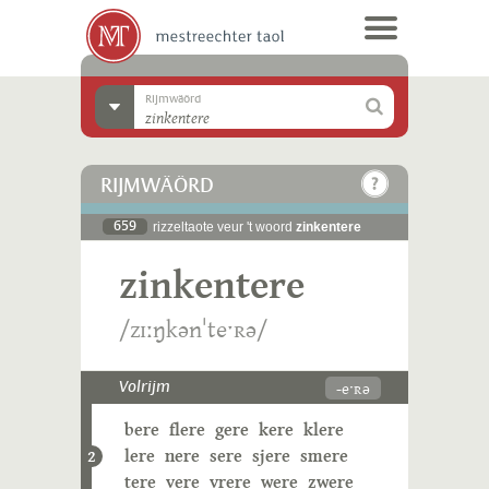
Rijmwäörd
RIJMWÄÖRD
659
rizzeltaote veur 't woord
zinkentere
zinkentere
/zɪːŋkənˈteˑʀə/
-eˑʀə
Volrijm
bere
flere
gere
kere
klere
lere
nere
sere
sjere
smere
2
tere
vere
vrere
were
zwere