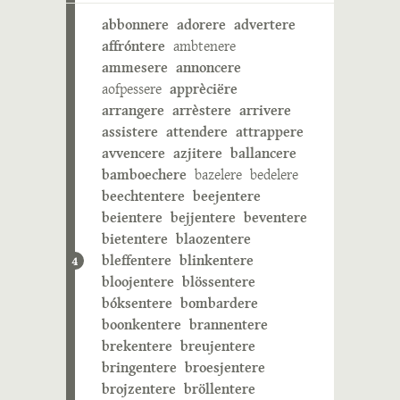
abbonnere
adorere
advertere
affróntere
ambtenere
ammesere
annoncere
aofpessere
apprèciëre
arrangere
arrèstere
arrivere
assistere
attendere
attrappere
avvencere
azjitere
ballancere
bamboechere
bazelere
bedelere
beechtentere
beejentere
beientere
bejjentere
beventere
bietentere
blaozentere
bleffentere
blinkentere
4
bloojentere
blössentere
bóksentere
bombardere
boonkentere
brannentere
brekentere
breujentere
bringentere
broesjentere
brojzentere
bröllentere