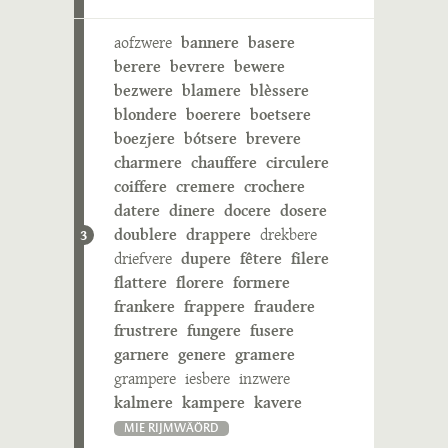
aofzwere
bannere
basere
berere
bevrere
bewere
bezwere
blamere
blèssere
blondere
boerere
boetsere
boezjere
bótsere
brevere
charmere
chauffere
circulere
coiffere
cremere
crochere
datere
dinere
docere
dosere
doublere
drappere
drekbere
3
driefvere
dupere
fêtere
filere
flattere
florere
formere
frankere
frappere
fraudere
frustrere
fungere
fusere
garnere
genere
gramere
grampere
iesbere
inzwere
kalmere
kampere
kavere
MIE RIJMWÄÖRD