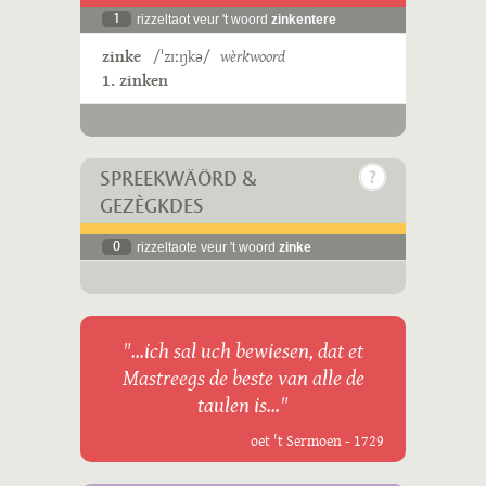
1
rizzeltaot veur 't woord
zinkentere
zinke
/ˈzɪːŋkə/
wèrkwoord
1. zinken
SPREEKWÄÖRD &
GEZÈGKDES
0
rizzeltaote veur 't woord
zinke
"...ich sal uch bewiesen, dat et
Mastreegs de beste van alle de
taulen is..."
oet 't Sermoen - 1729