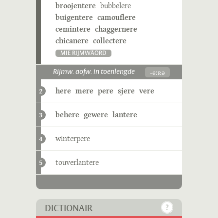
broojentere
bubbelere
buigentere
camouflere
cemintere
chaggernere
chicanere
collectere
MIE RIJMWÄÖRD
-eːʀə
Rijmw. aofw. in toenlengde
here
mere
pere
sjere
vere
2
behere
gewere
lantere
3
winterpere
4
touverlantere
5
DICTIONAIR