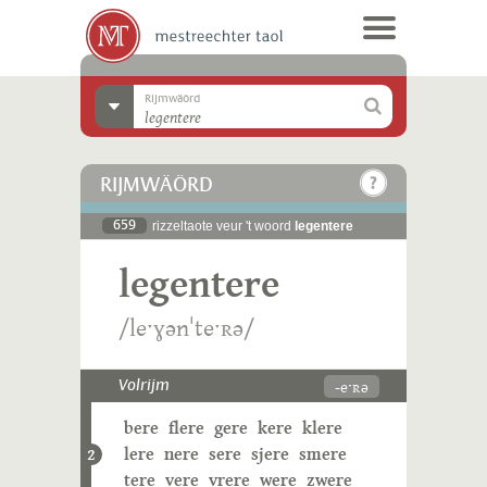
Rijmwäörd
RIJMWÄÖRD
659
rizzeltaote veur 't woord
legentere
legentere
/leˑɣənˈteˑʀə/
-eˑʀə
Volrijm
bere
flere
gere
kere
klere
lere
nere
sere
sjere
smere
2
tere
vere
vrere
were
zwere