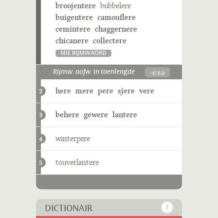
broojentere
bubbelere
buigentere
camouflere
cemintere
chaggernere
chicanere
collectere
MIE RIJMWÄÖRD
-eːʀə
Rijmw. aofw. in toenlengde
here
mere
pere
sjere
vere
2
behere
gewere
lantere
3
winterpere
4
touverlantere
5
DICTIONAIR