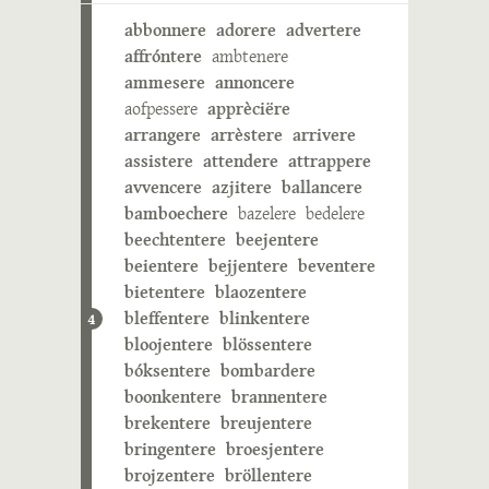
abbonnere
adorere
advertere
affróntere
ambtenere
ammesere
annoncere
aofpessere
apprèciëre
arrangere
arrèstere
arrivere
assistere
attendere
attrappere
avvencere
azjitere
ballancere
bamboechere
bazelere
bedelere
beechtentere
beejentere
beientere
bejjentere
beventere
bietentere
blaozentere
bleffentere
blinkentere
4
bloojentere
blössentere
bóksentere
bombardere
boonkentere
brannentere
brekentere
breujentere
bringentere
broesjentere
brojzentere
bröllentere