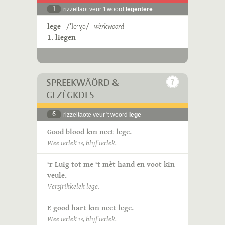
1
rizzeltaot veur 't woord
legentere
lege
/ˈleˑɣə/
wèrkwoord
1. liegen
SPREEKWÄÖRD &
GEZÈGKDES
6
rizzeltaote veur 't woord
lege
Good blood kin neet lege.
Wee ierlek is, blijf ierlek.
‘r Luig tot me ‘t mèt hand en voot kin
veule.
Versjrikkelek lege.
E good hart kin neet lege.
Wee ierlek is, blijf ierlek.