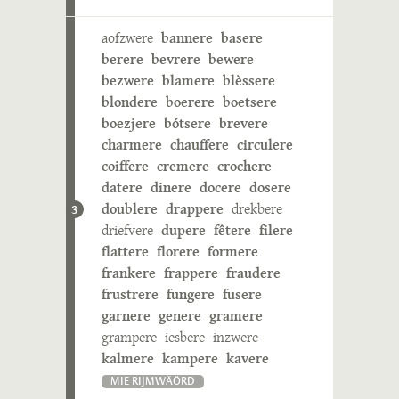
aofzwere
bannere
basere
berere
bevrere
bewere
bezwere
blamere
blèssere
blondere
boerere
boetsere
boezjere
bótsere
brevere
charmere
chauffere
circulere
coiffere
cremere
crochere
datere
dinere
docere
dosere
doublere
drappere
drekbere
3
driefvere
dupere
fêtere
filere
flattere
florere
formere
frankere
frappere
fraudere
frustrere
fungere
fusere
garnere
genere
gramere
grampere
iesbere
inzwere
kalmere
kampere
kavere
MIE RIJMWÄÖRD