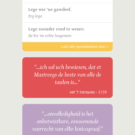
Lege wie ‘ne gawdeef.
Erg lege.
Lege zoonder roed te weure.
De bis 'ne echte leugeneer.
Laot alle spreekwäörd zien >
"...ich sal uch bewiesen, dat et
Mastreegs de beste van alle de
taulen is..."
oet 't Sermoen - 1729
"...onvolledigheid is het
onbetwistbare, eeuwenoude
voorrecht van elke lexicograaf."