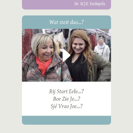
Dr. H.J.E. Endepols
Wat steit dao...?
Rij Start Eele...?
Boe Zie Je...?
Sjé Vrao Joe...?