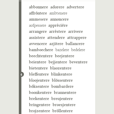
abbonnere
adorere
advertere
affróntere
ambtenere
ammesere
annoncere
aofpessere
apprèciëre
arrangere
arrèstere
arrivere
assistere
attendere
attrappere
avvencere
azjitere
ballancere
bamboechere
bazelere
bedelere
beechtentere
beejentere
beientere
bejjentere
beventere
bietentere
blaozentere
bleffentere
blinkentere
4
bloojentere
blössentere
bóksentere
bombardere
boonkentere
brannentere
brekentere
breujentere
bringentere
broesjentere
brojzentere
bröllentere