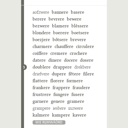
aofzwere
bannere
basere
berere
bevrere
bewere
bezwere
blamere
blèssere
blondere
boerere
boetsere
boezjere
bótsere
brevere
charmere
chauffere
circulere
coiffere
cremere
crochere
datere
dinere
docere
dosere
doublere
drappere
drekbere
3
driefvere
dupere
fêtere
filere
flattere
florere
formere
frankere
frappere
fraudere
frustrere
fungere
fusere
garnere
genere
gramere
grampere
iesbere
inzwere
kalmere
kampere
kavere
MIE RIJMWÄÖRD