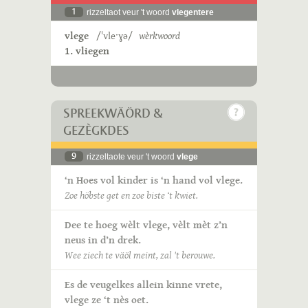
1
rizzeltaot veur 't woord
vlegentere
vlege
/ˈvleˑɣə/
wèrkwoord
1. vliegen
SPREEKWÄÖRD &
GEZÈGKDES
9
rizzeltaote veur 't woord
vlege
‘n Hoes vol kinder is ‘n hand vol vlege.
Zoe höbste get en zoe biste ‘t kwiet.
Dee te hoeg wèlt vlege, vèlt mèt z’n
neus in d’n drek.
Wee ziech te väöl meint, zal 't berouwe.
Es de veugelkes allein kinne vrete,
vlege ze ‘t nès oet.