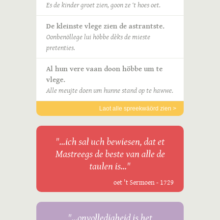
Es de kinder groet zien, goon ze ‘t hoes oet.
De kleinste vlege zien de astrantste.
Oonbenöllege lui höbbe dèks de mieste
pretenties.
Al hun vere vaan doon höbbe um te
vlege.
Alle meujte doen um hunne stand op te hawwe.
Laot alle spreekwäörd zien >
"...ich sal uch bewiesen, dat et
Mastreegs de beste van alle de
taulen is..."
oet 't Sermoen - 1729
"...onvolledigheid is het