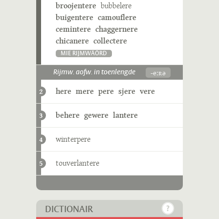
broojentere
bubbelere
buigentere
camouflere
cemintere
chaggernere
chicanere
collectere
MIE RIJMWÄÖRD
-eːʀə
Rijmw. aofw. in toenlengde
here
mere
pere
sjere
vere
2
behere
gewere
lantere
3
winterpere
4
touverlantere
5
DICTIONAIR