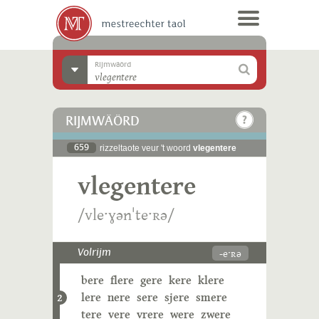
Rijmwäörd
RIJMWÄÖRD
659
rizzeltaote veur 't woord
vlegentere
vlegentere
/vleˑɣənˈteˑʀə/
-eˑʀə
Volrijm
bere
flere
gere
kere
klere
lere
nere
sere
sjere
smere
2
tere
vere
vrere
were
zwere