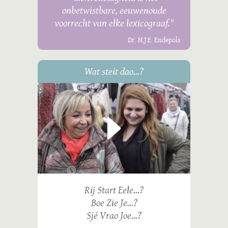
onbetwistbare, eeuwenoude
voorrecht van elke lexicograaf."
Dr. H.J.E. Endepols
Wat steit dao...?
Rij Start Eele...?
Boe Zie Je...?
Sjé Vrao Joe...?