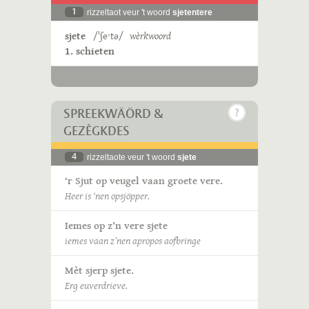
1
rizzeltaot veur 't woord
sjetentere
sjete
/ˈʃeˑtə/
wèrkwoord
1. schieten
SPREEKWÄÖRD &
GEZÈGKDES
4
rizzeltaote veur 't woord
sjete
‘r Sjut op veugel vaan groete vere.
Heer is ‘nen opsjöpper.
Iemes op z’n vere sjete
iemes vaan z’nen apropos aofbringe
Mèt sjerp sjete.
Erg euverdrieve.