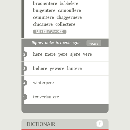
broojentere
bubbelere
buigentere
camouflere
cemintere
chaggernere
chicanere
collectere
MIE RIJMWÄÖRD
-eːʀə
Rijmw. aofw. in toenlengde
here
mere
pere
sjere
vere
2
behere
gewere
lantere
3
winterpere
4
touverlantere
5
DICTIONAIR