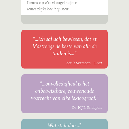
Iemes op z’n vleugels sjete
iemes zègke boe ‘t op steit
"...ich sal uch bewiesen, dat et
Mastreegs de beste van alle de
taulen is..."
oet 't Sermoen - 1729
"...onvolledigheid is het
onbetwistbare, eeuwenoude
voorrecht van elke lexicograaf."
Dr. H.J.E. Endepols
Wat steit dao...?