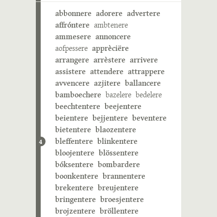
abbonnere
adorere
advertere
affróntere
ambtenere
ammesere
annoncere
aofpessere
apprèciëre
arrangere
arrèstere
arrivere
assistere
attendere
attrappere
avvencere
azjitere
ballancere
bamboechere
bazelere
bedelere
beechtentere
beejentere
beientere
bejjentere
beventere
bietentere
blaozentere
bleffentere
blinkentere
4
bloojentere
blössentere
bóksentere
bombardere
boonkentere
brannentere
brekentere
breujentere
bringentere
broesjentere
brojzentere
bröllentere