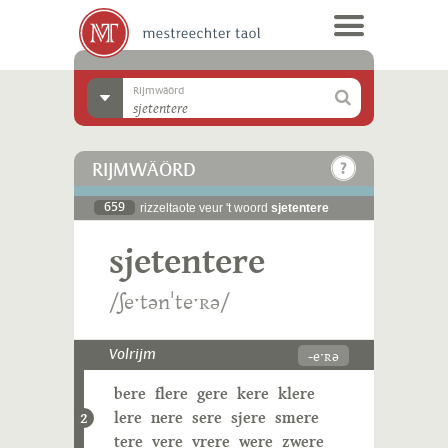
Rijmwäörd
RIJMWÄÖRD
659
rizzeltaote veur 't woord
sjetentere
sjetentere
/ʃeˑtənˈteˑʀə/
-eˑʀə
Volrijm
bere
flere
gere
kere
klere
lere
nere
sere
sjere
smere
2
tere
vere
vrere
were
zwere