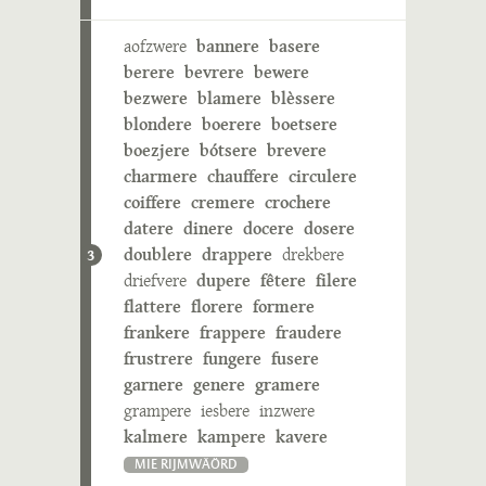
aofzwere
bannere
basere
berere
bevrere
bewere
bezwere
blamere
blèssere
blondere
boerere
boetsere
boezjere
bótsere
brevere
charmere
chauffere
circulere
coiffere
cremere
crochere
datere
dinere
docere
dosere
doublere
drappere
drekbere
3
driefvere
dupere
fêtere
filere
flattere
florere
formere
frankere
frappere
fraudere
frustrere
fungere
fusere
garnere
genere
gramere
grampere
iesbere
inzwere
kalmere
kampere
kavere
MIE RIJMWÄÖRD