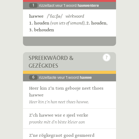
1
rizzeltaot veur 't woord
hawwentere
hawwe
/ˈɦɑːβə/
wèrkwoord
1. houden
(van iets of iemand)
,
2. houden
,
3. behouden
SPREEKWÄÖRD &
GEZÈGKDES
6
rizzeltaote veur 't woord
hawwe
Heer kin z’n tien gebooje neet thoes
hawwe
Heer kin z’n han neet thoes hawwe.
Z’ch hawwe wie e sjeel verke
proonke mèt d’n bèste kleier aon
Z’ne rögkegraot good gesmeerd