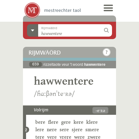
Rijmwäörd
RIJMWÄÖRD
659
rizzeltaote veur 't woord
hawwentere
hawwentere
/ɦɑːβənˈteˑʀə/
-eˑʀə
Volrijm
bere
flere
gere
kere
klere
lere
nere
sere
sjere
smere
2
tere
vere
vrere
were
zwere