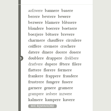
aofzwere
bannere
basere
berere
bevrere
bewere
bezwere
blamere
blèssere
blondere
boerere
boetsere
boezjere
bótsere
brevere
charmere
chauffere
circulere
coiffere
cremere
crochere
datere
dinere
docere
dosere
doublere
drappere
drekbere
3
driefvere
dupere
fêtere
filere
flattere
florere
formere
frankere
frappere
fraudere
frustrere
fungere
fusere
garnere
genere
gramere
grampere
iesbere
inzwere
kalmere
kampere
kavere
MIE RIJMWÄÖRD