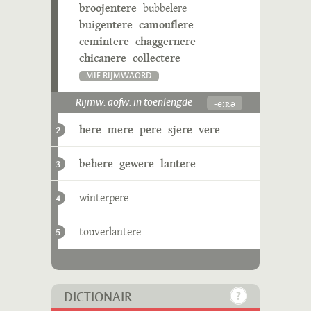
broojentere
bubbelere
buigentere
camouflere
cemintere
chaggernere
chicanere
collectere
MIE RIJMWÄÖRD
-eːʀə
Rijmw. aofw. in toenlengde
here
mere
pere
sjere
vere
2
behere
gewere
lantere
3
winterpere
4
touverlantere
5
DICTIONAIR