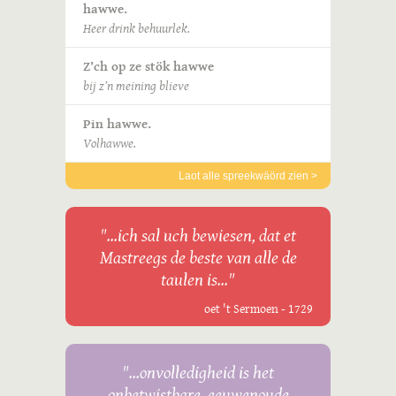
hawwe.
Heer drink behuurlek.
Z’ch op ze stök hawwe
bij z’n meining blieve
Pin hawwe.
Volhawwe.
Laot alle spreekwäörd zien >
"...ich sal uch bewiesen, dat et
Mastreegs de beste van alle de
taulen is..."
oet 't Sermoen - 1729
"...onvolledigheid is het
onbetwistbare, eeuwenoude