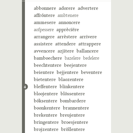
abbonnere
adorere
advertere
affróntere
ambtenere
ammesere
annoncere
aofpessere
apprèciëre
arrangere
arrèstere
arrivere
assistere
attendere
attrappere
avvencere
azjitere
ballancere
bamboechere
bazelere
bedelere
beechtentere
beejentere
beientere
bejjentere
beventere
bietentere
blaozentere
bleffentere
blinkentere
4
bloojentere
blössentere
bóksentere
bombardere
boonkentere
brannentere
brekentere
breujentere
bringentere
broesjentere
brojzentere
bröllentere