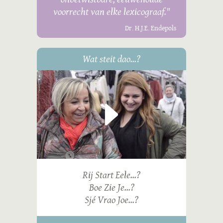
voorrecht van elke lexicograaf."
Dr. H.J.E. Endepols
Wat steit dao...?
Rij Start Eele...?
Boe Zie Je...?
Sjé Vrao Joe...?