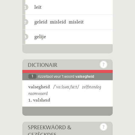
leit
1
geleid
misleid
misleit
2
gelije
3
DICTIONAIR
1
rizzeltaot veur 't woord
valsegheid
valsegheid
/ˈvɑːlsəxˌɦɛːt/
zelfstandeg
naomwoord
1. valsheid
SPREEKWÄÖRD &