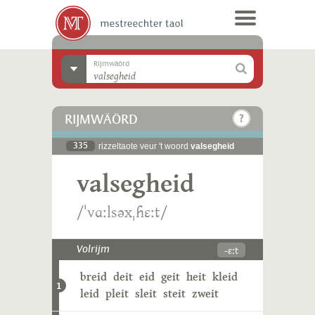
Rijmwäörd
RIJMWÄÖRD
335
rizzeltaote veur 't woord
valsegheid
valsegheid
/ˈvɑːlsəxˌɦɛːt/
-ɛːt
Volrijm
breid
deit
eid
geit
heit
kleid
1
leid
pleit
sleit
steit
zweit