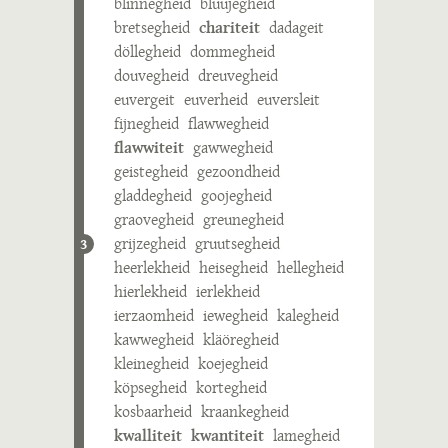
blinnegheid
bluujegheid
bretsegheid
chariteit
dadageit
döllegheid
dommegheid
douvegheid
dreuvegheid
euvergeit
euverheid
euversleit
fijnegheid
flawwegheid
flawwiteit
gawwegheid
geistegheid
gezoondheid
gladdegheid
goojegheid
graovegheid
greunegheid
grijzegheid
gruutsegheid
3
heerlekheid
heisegheid
hellegheid
hierlekheid
ierlekheid
ierzaomheid
iewegheid
kalegheid
kawwegheid
kläöregheid
kleinegheid
koejegheid
köpsegheid
kortegheid
kosbaarheid
kraankegheid
kwalliteit
kwantiteit
lamegheid