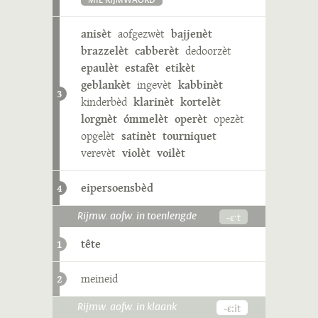
MIE RIJMWÄÖRD
anisèt
aofgezwèt
bajjenèt
brazzelèt
cabberèt
dedoorzèt
epaulèt
estafèt
etikèt
geblankèt
ingevèt
kabbinèt
3
kinderbèd
klarinèt
kortelèt
lorgnèt
ómmelèt
operèt
opezèt
opgelèt
satinèt
tourniquet
verevèt
violèt
voilèt
eipersoensbèd
4
-ɛˑt
Rijmw. aofw. in toenlengde
tête
1
meineid
2
-ɛːit
Rijmw. aofw. in klaank