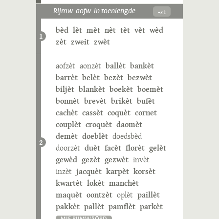
-ɛt
Rijmw. aofw. in toenlengde
bèd
lèt
mèt
nèt
tèt
vèt
wèd
1
zèt
zweit
zwèt
aofzèt
aonzèt
ballèt
bankèt
barrèt
belèt
bezèt
bezwèt
biljèt
blankèt
boekèt
boemèt
bonnèt
brevèt
brikèt
bufèt
cachèt
cassèt
coquèt
cornet
couplèt
croquèt
daomèt
demèt
doeblèt
doedsbèd
2
doorzèt
duèt
facèt
florèt
gelèt
gewèd
gezèt
gezwèt
invèt
inzèt
jacquèt
karpèt
korsèt
kwartèt
lokèt
manchèt
maquèt
oontzèt
oplèt
paillèt
pakkèt
pallèt
pamflèt
parkèt