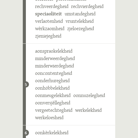
rechveerdegheid
rechvierdegheid
speciaoliteit
umstandegheid
verlaotenheid
vruntelekheid
wèrkzaomheid
zjeloezegheid
zjeniejegheid
aonspraokelekheid
minderweerdegheid
minderwierdegheid
ooncontentegheid
oonderhuregheid
5
oonhöbbelekheid
oonmeugelekheid
oonnuzelegheid
oonversjèllegheid
vergeetechtegheid
werkelekheid
werkeloesheid
oonkèrkelekheid
6