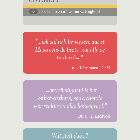
GEZÈGKDES
0
rizzeltaote veur 't woord
valsegheid
"...ich sal uch bewiesen, dat et
Mastreegs de beste van alle de
taulen is..."
oet 't Sermoen - 1729
"...onvolledigheid is het
onbetwistbare, eeuwenoude
voorrecht van elke lexicograaf."
Dr. H.J.E. Endepols
Wat steit dao...?