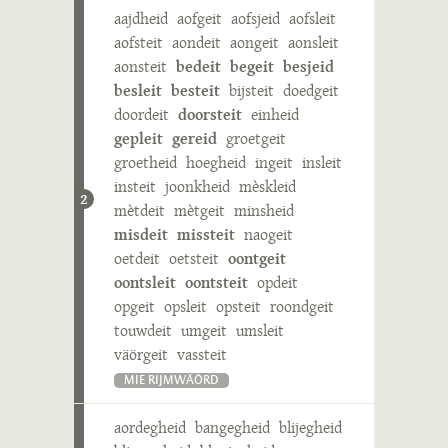
aajdheid
aofgeit
aofsjeid
aofsleit
aofsteit
aondeit
aongeit
aonsleit
aonsteit
bedeit
begeit
besjeid
besleit
besteit
bijsteit
doedgeit
doordeit
doorsteit
einheid
gepleit
gereid
groetgeit
groetheid
hoegheid
ingeit
insleit
insteit
joonkheid
mèskleid
2
mètdeit
mètgeit
minsheid
misdeit
missteit
naogeit
oetdeit
oetsteit
oontgeit
oontsleit
oontsteit
opdeit
opgeit
opsleit
opsteit
roondgeit
touwdeit
umgeit
umsleit
väörgeit
vassteit
MIE RIJMWÄÖRD
aordegheid
bangegheid
blijegheid