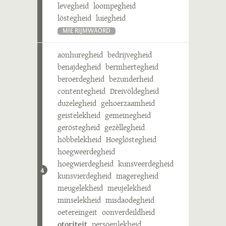
levegheid
loompegheid
löstegheid
luiegheid
MIE RIJMWÄÖRD
aonhuregheid
bedrijvegheid
benajdegheid
bermhertegheid
beroerdegheid
bezunderheid
contentegheid
Dreivöldegheid
duzelegheid
gehoerzaamheid
geistelekheid
gemeinegheid
geröstegheid
gezèllegheid
höbbelekheid
Hoeglöstegheid
hoegweerdegheid
hoegwierdegheid
kunsveerdegheid
4
kunsvierdegheid
mageregheid
meugelekheid
meujelekheid
minselekheid
misdaodegheid
oetereingeit
oonverdeildheid
otoriteit
persoenlekheid