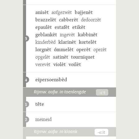
anisèt
aofgezwèt
bajjenèt
brazzelèt
cabberèt
dedoorzèt
epaulèt
estafèt
etikèt
geblankèt
ingevèt
kabbinèt
3
kinderbèd
klarinèt
kortelèt
lorgnèt
ómmelèt
operèt
opezèt
opgelèt
satinèt
tourniquet
verevèt
violèt
voilèt
eipersoensbèd
4
-ɛˑt
Rijmw. aofw. in toenlengde
tête
1
meineid
2
-ɛːit
Rijmw. aofw. in klaank