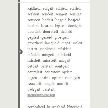
aajdheid
aofgeit
aofsjeid
aofsleit
aofsteit
aondeit
aongeit
aonsleit
aonsteit
bedeit
begeit
besjeid
besleit
besteit
bijsteit
doedgeit
doordeit
doorsteit
einheid
gepleit
gereid
groetgeit
groetheid
hoegheid
ingeit
insleit
insteit
joonkheid
mèskleid
2
mètdeit
mètgeit
minsheid
misdeit
missteit
naogeit
oetdeit
oetsteit
oontgeit
oontsleit
oontsteit
opdeit
opgeit
opsleit
opsteit
roondgeit
touwdeit
umgeit
umsleit
väörgeit
vassteit
MIE RIJMWÄÖRD
aordegheid
bangegheid
blijegheid