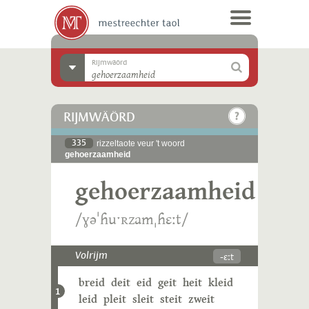
Rijmwäörd
RIJMWÄÖRD
335
rizzeltaote veur 't woord
gehoerzaamheid
gehoerzaamheid
/ɣəˈɦuˑʀzamˌɦɛːt/
-ɛːt
Volrijm
breid
deit
eid
geit
heit
kleid
1
leid
pleit
sleit
steit
zweit