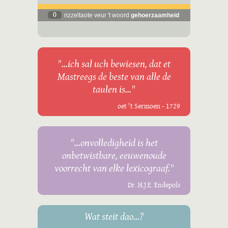
0
rizzeltaote veur 't woord
gehoerzaamheid
"...ich sal uch bewiesen, dat et
Mastreegs de beste van alle de
taulen is..."
oet 't Sermoen - 1729
"...onvolledigheid is het
onbetwistbare, eeuwenoude
voorrecht van elke lexicograaf."
Dr. H.J.E. Endepols
Wat steit dao...?