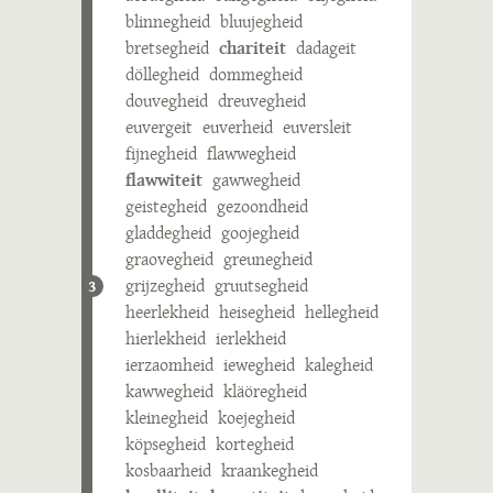
blinnegheid
bluujegheid
bretsegheid
chariteit
dadageit
döllegheid
dommegheid
douvegheid
dreuvegheid
euvergeit
euverheid
euversleit
fijnegheid
flawwegheid
flawwiteit
gawwegheid
geistegheid
gezoondheid
gladdegheid
goojegheid
graovegheid
greunegheid
grijzegheid
gruutsegheid
3
heerlekheid
heisegheid
hellegheid
hierlekheid
ierlekheid
ierzaomheid
iewegheid
kalegheid
kawwegheid
kläöregheid
kleinegheid
koejegheid
köpsegheid
kortegheid
kosbaarheid
kraankegheid