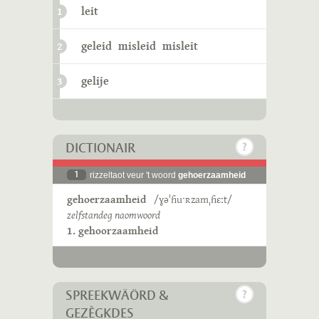
leit
1
geleid
misleid
misleit
2
gelije
3
DICTIONAIR
1
rizzeltaot veur 't woord
gehoerzaamheid
gehoerzaamheid
/ɣəˈɦuˑʀzamˌɦɛːt/
zelfstandeg naomwoord
1. gehoorzaamheid
SPREEKWÄÖRD &
GEZÈGKDES