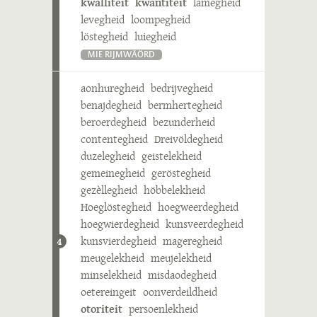
kwalliteit
kwantiteit
lamegheid
levegheid
loompegheid
löstegheid
luiegheid
MIE RIJMWÄÖRD
aonhuregheid
bedrijvegheid
benajdegheid
bermhertegheid
beroerdegheid
bezunderheid
contentegheid
Dreivöldegheid
duzelegheid
geistelekheid
gemeinegheid
geröstegheid
gezèllegheid
höbbelekheid
Hoeglöstegheid
hoegweerdegheid
hoegwierdegheid
kunsveerdegheid
kunsvierdegheid
mageregheid
4
meugelekheid
meujelekheid
minselekheid
misdaodegheid
oetereingeit
oonverdeildheid
otoriteit
persoenlekheid