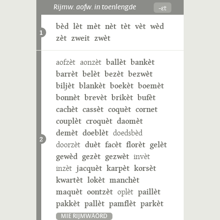
-ɛt
Rijmw. aofw. in toenlengde
bèd
lèt
mèt
nèt
tèt
vèt
wèd
1
zèt
zweit
zwèt
aofzèt
aonzèt
ballèt
bankèt
barrèt
belèt
bezèt
bezwèt
biljèt
blankèt
boekèt
boemèt
bonnèt
brevèt
brikèt
bufèt
cachèt
cassèt
coquèt
cornet
couplèt
croquèt
daomèt
demèt
doeblèt
doedsbèd
2
doorzèt
duèt
facèt
florèt
gelèt
gewèd
gezèt
gezwèt
invèt
inzèt
jacquèt
karpèt
korsèt
kwartèt
lokèt
manchèt
maquèt
oontzèt
oplèt
paillèt
pakkèt
pallèt
pamflèt
parkèt
MIE RIJMWÄÖRD