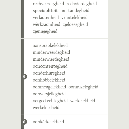
rechveerdegheid
rechvierdegheid
speciaoliteit
umstandegheid
verlaotenheid
vruntelekheid
wèrkzaomheid
zjeloezegheid
zjeniejegheid
aonspraokelekheid
minderweerdegheid
minderwierdegheid
ooncontentegheid
oonderhuregheid
5
oonhöbbelekheid
oonmeugelekheid
oonnuzelegheid
oonversjèllegheid
vergeetechtegheid
werkelekheid
werkeloesheid
oonkèrkelekheid
6