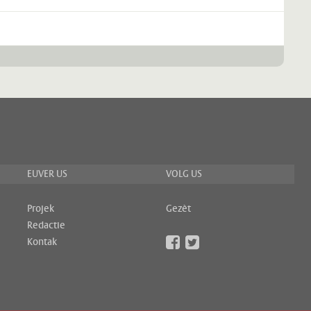
EUVER US
VOLG US
Projek
Gezèt
Redactie
Kontak