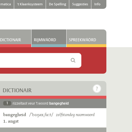
matica
't Klaanksysteem
De Spelling
Suggesties
Info
DICTIONAIR
RIJMWÄÖRD
SPREEKWÄÖRD
DICTIONAIR
1
rizzeltaot veur 't woord
bangegheid
bangegheid
/ˈbɑŋəxˌɦɛːt/
zelfstandeg naomwoord
1. angst