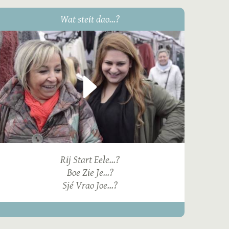
Wat steit dao...?
Rij Start Eele...?
Boe Zie Je...?
Sjé Vrao Joe...?