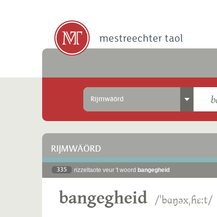
Rijmwäörd
RIJMWÄÖRD
335
rizzeltaote veur 't woord
bangegheid
bangegheid
/ˈbɑŋəxˌɦɛːt/