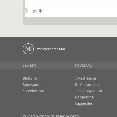
gelije
3
SYSTEEM
NAOSLAAG
Dictionair
't Mestreechs
Rijmwäörd
De Grammatica
Spreekwäörd
't Klaanksysteem
De Spelling
Suggesties
ivengi
© Roger Weijenberg | made by