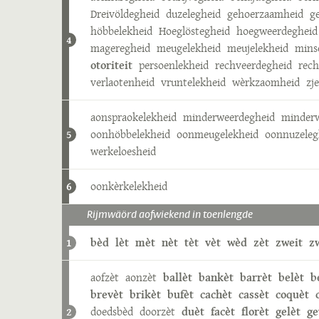
Dreivöldegheid
duzelegheid
gehoerzaamheid
g
höbbelekheid
Hoeglöstegheid
hoegweerdegheid
4
mageregheid
meugelekheid
meujelekheid
mins
otoriteit
persoenlekheid
rechveerdegheid
rech
verlaotenheid
vruntelekheid
wèrkzaomheid
zj
aonspraokelekheid
minderweerdegheid
minderw
oonhöbbelekheid
oonmeugelekheid
oonnuzeleg
5
werkeloesheid
oonkèrkelekheid
6
Rijmwäörd aofwiekend in toenlengde
bèd
lèt
mèt
nèt
tèt
vèt
wèd
zèt
zweit
z
1
aofzèt
aonzèt
ballèt
bankèt
barrèt
belèt
b
brevèt
brikèt
bufèt
cachèt
cassèt
coquèt
doedsbèd
doorzèt
duèt
facèt
florèt
gelèt
g
2