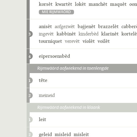
korsèt
kwartèt
lokèt
manchèt
maquèt
oon
MIE RIJMWÄÖRD
anisèt
aofgezwèt
bajjenèt
brazzelèt
cabber
ingevèt
kabbinèt
kinderbèd
klarinèt
kortelè
3
tourniquet
verevèt
violèt
voilèt
eipersoensbèd
4
Rijmwäörd aofwiekend in toenlengde
tête
1
meineid
2
Rijmwäörd aofwiekend in klaank
leit
1
geleid
misleid
misleit
2