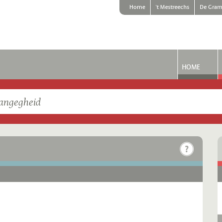
Home
't Mestreechs
De Gram
HOME