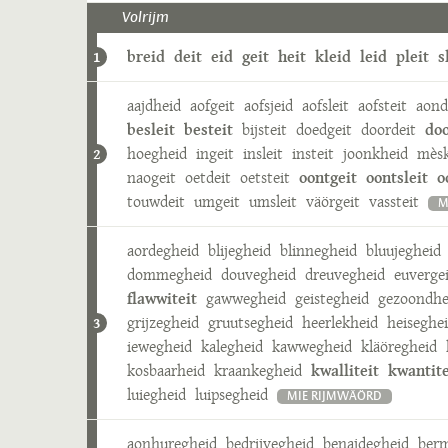
Volrijm
breid
deit
eid
geit
heit
kleid
leid
pleit
s
1
aajdheid
aofgeit
aofsjeid
aofsleit
aofsteit
aond
besleit
besteit
bijsteit
doedgeit
doordeit
doo
hoegheid
ingeit
insleit
insteit
joonkheid
mèsk
2
naogeit
oetdeit
oetsteit
oontgeit
oontsleit
o
touwdeit
umgeit
umsleit
väörgeit
vassteit
M
aordegheid
blijegheid
blinnegheid
bluujegheid
dommegheid
douvegheid
dreuvegheid
euverge
flawwiteit
gawwegheid
geistegheid
gezoondhe
grijzegheid
gruutsegheid
heerlekheid
heiseghe
3
iewegheid
kalegheid
kawwegheid
kläöregheid
kosbaarheid
kraankegheid
kwalliteit
kwantite
luiegheid
luipsegheid
MIE RIJMWÄÖRD
aonhuregheid
bedrijvegheid
benajdegheid
berm