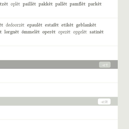
tzèt
oplèt
paillèt
pakkèt
pallèt
pamflèt
parkèt
èt
dedoorzèt
epaulèt
estafèt
etikèt
geblankèt
t
lorgnèt
ómmelèt
operèt
opezèt
opgelèt
satinèt
-ɛˑt
-ɛːit