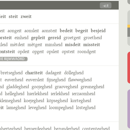
-ɛːt
leit
steit
zweit
eit
aongeit
aonsleit
aonsteit
bedeit
begeit
besjeid
rsteit
einheid
gepleit
gereid
groetgeit
groetheid
leid
mètdeit
mètgeit
minsheid
misdeit
missteit
ontsteit
opdeit
opgeit
opsleit
opsteit
roondgeit
IE RIJMWÄÖRD
bretsegheid
chariteit
dadageit
döllegheid
it
euverheid
euversleit
fijnegheid
flawwegheid
id
gladdegheid
goojegheid
graovegheid
greunegheid
id
hellegheid
hierlekheid
ierlekheid
ierzaomheid
kleinegheid
koejegheid
köpsegheid
kortegheid
it
lamegheid
levegheid
loompegheid
löstegheid
hertegheid
beroerdegheid
bezunderheid
contentegheid