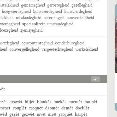
eistelekheid
gemeinegheid
geröstegheid
gezèllegheid
hoegwierdegheid
kunsveerdegheid
kunsvierdegheid
elekheid
misdaodegheid
oetereingeit
oonverdeildheid
vierdegheid
speciaoliteit
umstandegheid
eloezegheid
zjeniejegheid
ierdegheid
ooncontentegheid
oonderhuregheid
heid
oonversjèllegheid
vergeetechtegheid
werkelekheid
-ɛt
wèt
ezèt
bezwèt
biljèt
blankèt
boekèt
boemèt
bonnèt
cornet
couplèt
croquèt
daomèt
demèt
doeblèt
ewèd
gezèt
gezwèt
invèt
inzèt
jacquèt
karpèt