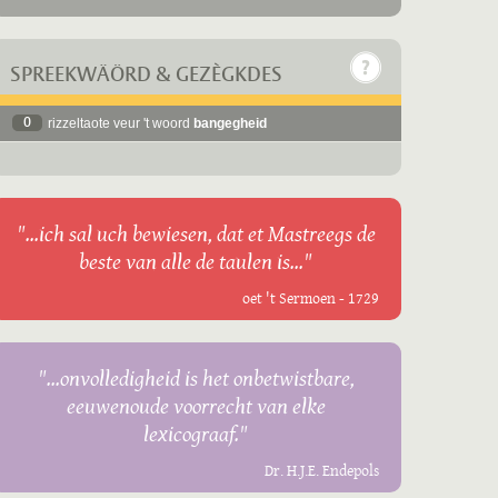
SPREEKWÄÖRD & GEZÈGKDES
0
rizzeltaote veur 't woord
bangegheid
"...ich sal uch bewiesen, dat et Mastreegs de
beste van alle de taulen is..."
oet 't Sermoen - 1729
"...onvolledigheid is het onbetwistbare,
eeuwenoude voorrecht van elke
lexicograaf."
Dr. H.J.E. Endepols