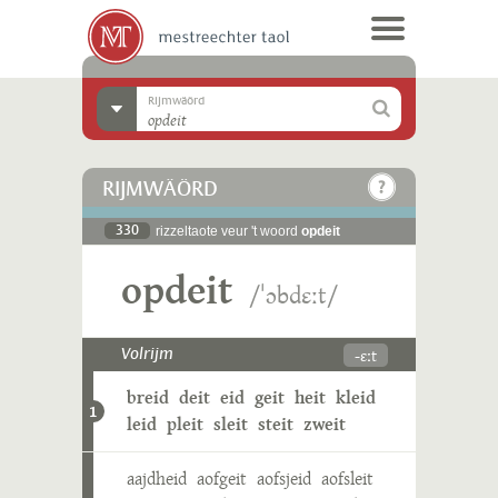
Rijmwäörd
RIJMWÄÖRD
330
rizzeltaote veur 't woord
opdeit
opdeit
/ˈɔbdɛːt/
-ɛːt
Volrijm
breid
deit
eid
geit
heit
kleid
1
leid
pleit
sleit
steit
zweit
aajdheid
aofgeit
aofsjeid
aofsleit