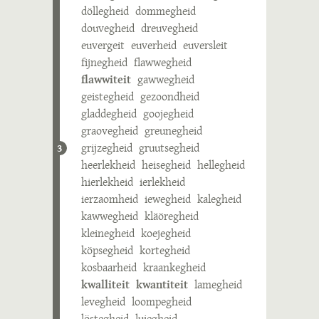
döllegheid
dommegheid
douvegheid
dreuvegheid
euvergeit
euverheid
euversleit
fijnegheid
flawwegheid
flawwiteit
gawwegheid
geistegheid
gezoondheid
gladdegheid
goojegheid
graovegheid
greunegheid
grijzegheid
gruutsegheid
3
heerlekheid
heisegheid
hellegheid
hierlekheid
ierlekheid
ierzaomheid
iewegheid
kalegheid
kawwegheid
kläöregheid
kleinegheid
koejegheid
köpsegheid
kortegheid
kosbaarheid
kraankegheid
kwalliteit
kwantiteit
lamegheid
levegheid
loompegheid
löstegheid
luiegheid