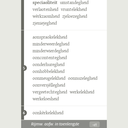
speciaoliteit
umstandegheid
verlaotenheid
vruntelekheid
wèrkzaomheid
zjeloezegheid
zjeniejegheid
aonspraokelekheid
minderweerdegheid
minderwierdegheid
ooncontentegheid
oonderhuregheid
5
oonhöbbelekheid
oonmeugelekheid
oonnuzelegheid
oonversjèllegheid
vergeetechtegheid
werkelekheid
werkeloesheid
oonkèrkelekheid
6
-ɛt
Rijmw. aofw. in toenlengde