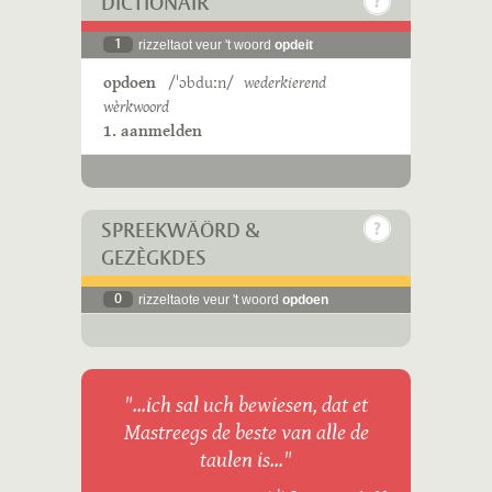
DICTIONAIR
1
rizzeltaot veur 't woord
opdeit
opdoen
/ˈɔbduːn/
wederkierend
wèrkwoord
1. aanmelden
SPREEKWÄÖRD &
GEZÈGKDES
0
rizzeltaote veur 't woord
opdoen
"...ich sal uch bewiesen, dat et
Mastreegs de beste van alle de
taulen is..."