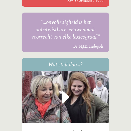
oet 't Sermoen - 1729
"...onvolledigheid is het
onbetwistbare, eeuwenoude
voorrecht van elke lexicograaf."
Dr. H.J.E. Endepols
Wat steit dao...?