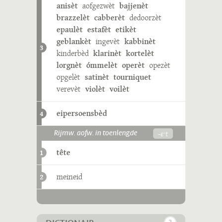
anisèt
aofgezwèt
bajjenèt
brazzelèt
cabberèt
dedoorzèt
epaulèt
estafèt
etikèt
geblankèt
ingevèt
kabbinèt
3
kinderbèd
klarinèt
kortelèt
lorgnèt
ómmelèt
operèt
opezèt
opgelèt
satinèt
tourniquet
verevèt
violèt
voilèt
eipersoensbèd
4
-ɛˑt
Rijmw. aofw. in toenlengde
tête
1
meineid
2