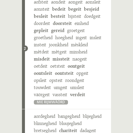
aofsteit
aondeit
aongeit
aonsleit
aonsteit
bedeit
begeit
besjeid
besleit
besteit
bijsteit
doedgeit
doordeit
doorsteit
einheid
gepleit
gereid
groetgeit
groetheid
hoegheid
ingeit
insleit
insteit
joonkheid
mèskleid
2
mètdeit
mètgeit
minsheid
misdeit
missteit
naogeit
oetdeit
oetsteit
oontgeit
oontsleit
oontsteit
opgeit
opsleit
opsteit
roondgeit
touwdeit
umgeit
umsleit
väörgeit
vassteit
verdeit
MIE RIJMWÄÖRD
aordegheid
bangegheid
blijegheid
blinnegheid
bluujegheid
bretsegheid
chariteit
dadageit