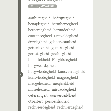
MIE RIJMWÄÖRD
aonhuregheid
bedrijvegheid
benajdegheid
bermhertegheid
beroerdegheid
bezunderheid
contentegheid
Dreivöldegheid
duzelegheid
gehoerzaamheid
geistelekheid
gemeinegheid
geröstegheid
gezèllegheid
höbbelekheid
Hoeglöstegheid
hoegweerdegheid
hoegwierdegheid
kunsveerdegheid
4
kunsvierdegheid
mageregheid
meugelekheid
meujelekheid
minselekheid
misdaodegheid
oetereingeit
oonverdeildheid
otoriteit
persoenlekheid
rechveerdegheid
rechvierdegheid