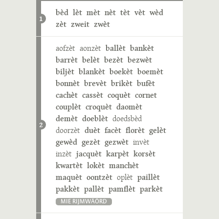
bèd
lèt
mèt
nèt
tèt
vèt
wèd
1
zèt
zweit
zwèt
aofzèt
aonzèt
ballèt
bankèt
barrèt
belèt
bezèt
bezwèt
biljèt
blankèt
boekèt
boemèt
bonnèt
brevèt
brikèt
bufèt
cachèt
cassèt
coquèt
cornet
couplèt
croquèt
daomèt
demèt
doeblèt
doedsbèd
2
doorzèt
duèt
facèt
florèt
gelèt
gewèd
gezèt
gezwèt
invèt
inzèt
jacquèt
karpèt
korsèt
kwartèt
lokèt
manchèt
maquèt
oontzèt
oplèt
paillèt
pakkèt
pallèt
pamflèt
parkèt
MIE RIJMWÄÖRD