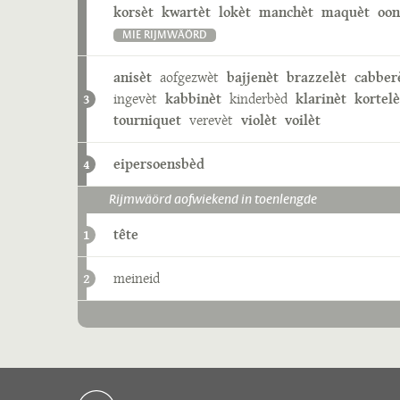
korsèt
kwartèt
lokèt
manchèt
maquèt
oon
MIE RIJMWÄÖRD
anisèt
aofgezwèt
bajjenèt
brazzelèt
cabber
ingevèt
kabbinèt
kinderbèd
klarinèt
kortelè
3
tourniquet
verevèt
violèt
voilèt
eipersoensbèd
4
Rijmwäörd aofwiekend in toenlengde
tête
1
meineid
2