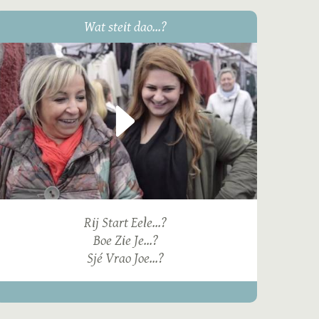
Wat steit dao...?
Rij Start Eele...?
Boe Zie Je...?
Sjé Vrao Joe...?