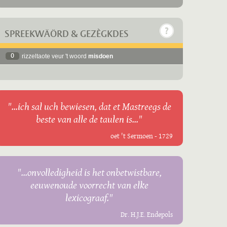
SPREEKWÄÖRD & GEZÈGKDES
0
rizzeltaote veur 't woord
misdoen
"...ich sal uch bewiesen, dat et Mastreegs de
beste van alle de taulen is..."
oet 't Sermoen - 1729
"...onvolledigheid is het onbetwistbare,
eeuwenoude voorrecht van elke
lexicograaf."
Dr. H.J.E. Endepols