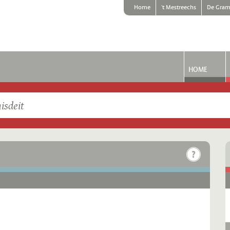
Home
't Mestreechs
De Gram
HOME