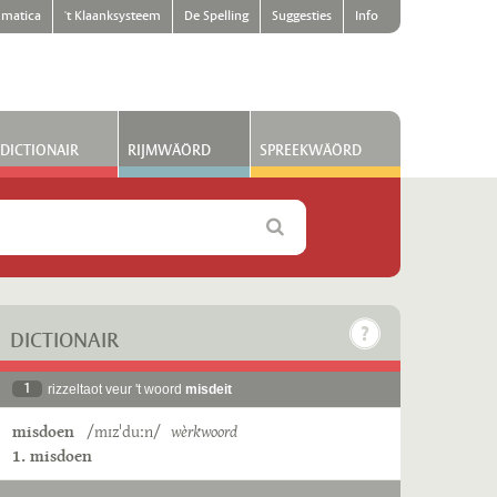
matica
't Klaanksysteem
De Spelling
Suggesties
Info
DICTIONAIR
RIJMWÄÖRD
SPREEKWÄÖRD
DICTIONAIR
1
rizzeltaot veur 't woord
misdeit
misdoen
/mɪzˈduːn/
wèrkwoord
1. misdoen