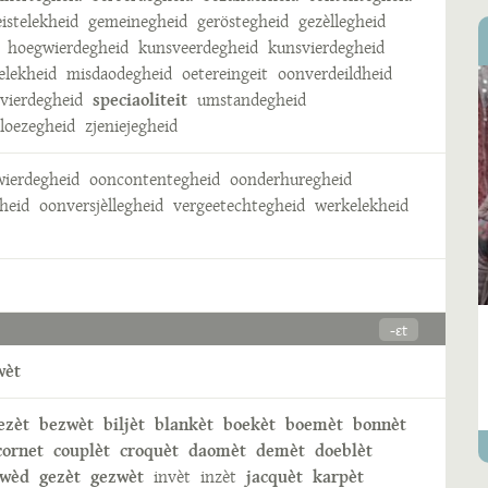
eistelekheid
gemeinegheid
geröstegheid
gezèllegheid
hoegwierdegheid
kunsveerdegheid
kunsvierdegheid
elekheid
misdaodegheid
oetereingeit
oonverdeildheid
vierdegheid
speciaoliteit
umstandegheid
eloezegheid
zjeniejegheid
ierdegheid
ooncontentegheid
oonderhuregheid
heid
oonversjèllegheid
vergeetechtegheid
werkelekheid
-ɛt
wèt
ezèt
bezwèt
biljèt
blankèt
boekèt
boemèt
bonnèt
cornet
couplèt
croquèt
daomèt
demèt
doeblèt
ewèd
gezèt
gezwèt
invèt
inzèt
jacquèt
karpèt