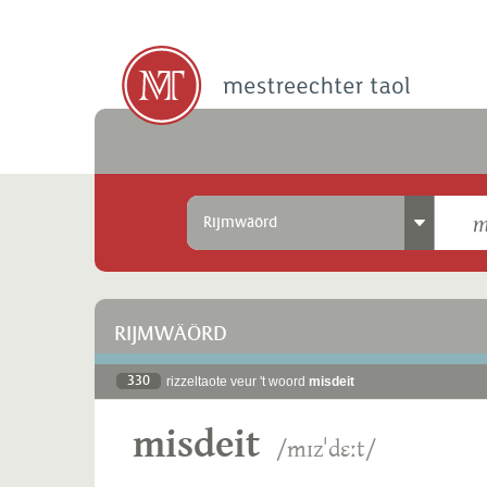
Rijmwäörd
RIJMWÄÖRD
330
rizzeltaote veur 't woord
misdeit
misdeit
/mɪzˈdɛːt/