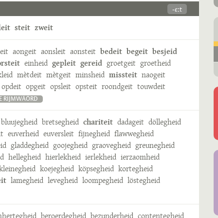
-ɛːt
leit
steit
zweit
eit
aongeit
aonsleit
aonsteit
bedeit
begeit
besjeid
rsteit
einheid
gepleit
gereid
groetgeit
groetheid
leid
mètdeit
mètgeit
minsheid
missteit
naogeit
opdeit
opgeit
opsleit
opsteit
roondgeit
touwdeit
E RIJMWÄÖRD
bluujegheid
bretsegheid
chariteit
dadageit
döllegheid
it
euverheid
euversleit
fijnegheid
flawwegheid
id
gladdegheid
goojegheid
graovegheid
greunegheid
id
hellegheid
hierlekheid
ierlekheid
ierzaomheid
kleinegheid
koejegheid
köpsegheid
kortegheid
it
lamegheid
levegheid
loompegheid
löstegheid
hertegheid
beroerdegheid
bezunderheid
contentegheid