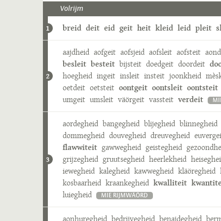
Volrijm
breid
deit
eid
geit
heit
kleid
leid
pleit
s
1
aajdheid
aofgeit
aofsjeid
aofsleit
aofsteit
aond
besleit
besteit
bijsteit
doedgeit
doordeit
doo
hoegheid
ingeit
insleit
insteit
joonkheid
mèsk
2
oetdeit
oetsteit
oontgeit
oontsleit
oontsteit
umgeit
umsleit
väörgeit
vassteit
verdeit
MI
aordegheid
bangegheid
blijegheid
blinnegheid
dommegheid
douvegheid
dreuvegheid
euverge
flawwiteit
gawwegheid
geistegheid
gezoondhe
grijzegheid
gruutsegheid
heerlekheid
heiseghe
3
iewegheid
kalegheid
kawwegheid
kläöregheid
kosbaarheid
kraankegheid
kwalliteit
kwantite
luiegheid
MIE RIJMWÄÖRD
aonhuregheid
bedrijvegheid
benajdegheid
berm