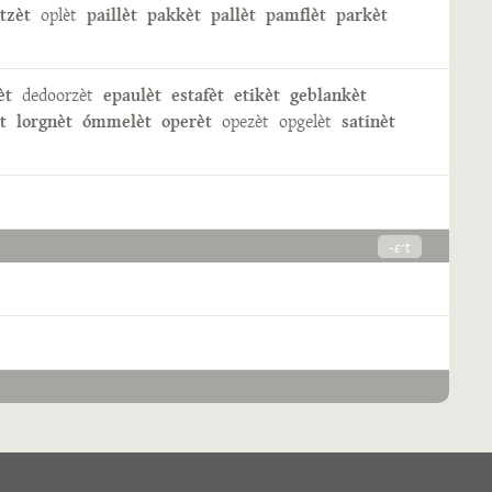
tzèt
oplèt
paillèt
pakkèt
pallèt
pamflèt
parkèt
èt
dedoorzèt
epaulèt
estafèt
etikèt
geblankèt
t
lorgnèt
ómmelèt
operèt
opezèt
opgelèt
satinèt
-ɛˑt