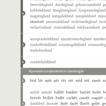
Dreivöldegheid
duzelegheid
gehoerzaamheid
g
höbbelekheid
Hoeglöstegheid
hoegweerdegheid
4
mageregheid
meugelekheid
meujelekheid
mins
otoriteit
persoenlekheid
rechveerdegheid
rech
verlaotenheid
vruntelekheid
wèrkzaomheid
zj
aonspraokelekheid
minderweerdegheid
minderw
oonhöbbelekheid
oonmeugelekheid
oonnuzeleg
5
werkeloesheid
oonkèrkelekheid
6
Rijmwäörd aofwiekend in toenlengde
bèd
lèt
mèt
nèt
tèt
vèt
wèd
zèt
zweit
z
1
aofzèt
aonzèt
ballèt
bankèt
barrèt
belèt
b
brevèt
brikèt
bufèt
cachèt
cassèt
coquèt
doedsbèd
doorzèt
duèt
facèt
florèt
gelèt
g
2