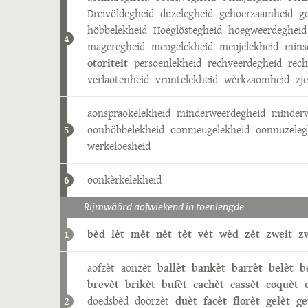
Dreivöldegheid
duzelegheid
gehoerzaamheid
g
höbbelekheid
Hoeglöstegheid
hoegweerdegheid
4
mageregheid
meugelekheid
meujelekheid
mins
otoriteit
persoenlekheid
rechveerdegheid
rech
verlaotenheid
vruntelekheid
wèrkzaomheid
zj
aonspraokelekheid
minderweerdegheid
minderw
oonhöbbelekheid
oonmeugelekheid
oonnuzeleg
5
werkeloesheid
oonkèrkelekheid
6
Rijmwäörd aofwiekend in toenlengde
bèd
lèt
mèt
nèt
tèt
vèt
wèd
zèt
zweit
z
1
aofzèt
aonzèt
ballèt
bankèt
barrèt
belèt
b
brevèt
brikèt
bufèt
cachèt
cassèt
coquèt
doedsbèd
doorzèt
duèt
facèt
florèt
gelèt
g
2