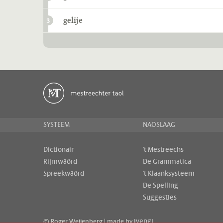
gelije
3
SYSTEEM
NAOSLAAG
Dictionair
't Mestreechs
Rijmwäörd
De Grammatica
Spreekwäörd
't Klaanksysteem
De Spelling
Suggesties
ivengi
© Roger Weijenberg | made by