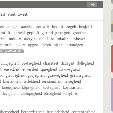
-ɛːt
leit
steit
zweit
eit
aongeit
aonsleit
aonsteit
bedeit
begeit
besjeid
rsteit
einheid
gepleit
gereid
groetgeit
groetheid
leid
mètdeit
mètgeit
minsheid
misdeit
missteit
ontsteit
opdeit
opgeit
opsleit
opsteit
roondgeit
IE RIJMWÄÖRD
bluujegheid
bretsegheid
chariteit
dadageit
döllegheid
it
euverheid
euversleit
fijnegheid
flawwegheid
id
gladdegheid
goojegheid
graovegheid
greunegheid
d
hierlekheid
ierlekheid
ierzaomheid
iewegheid
koejegheid
köpsegheid
kortegheid
kosbaarheid
d
levegheid
loompegheid
löstegheid
luiegheid
hertegheid
beroerdegheid
bezunderheid
contentegheid