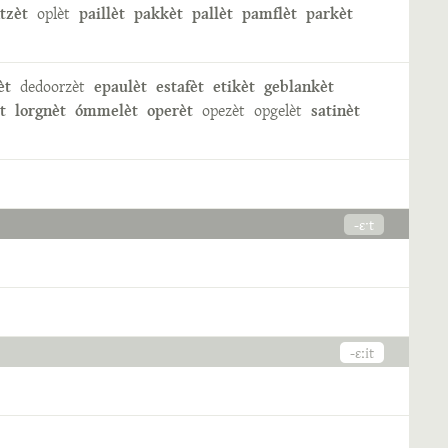
tzèt
oplèt
paillèt
pakkèt
pallèt
pamflèt
parkèt
èt
dedoorzèt
epaulèt
estafèt
etikèt
geblankèt
t
lorgnèt
ómmelèt
operèt
opezèt
opgelèt
satinèt
-ɛˑt
-ɛːit