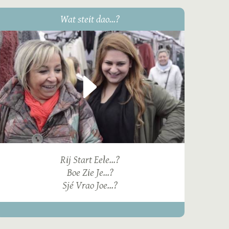
Wat steit dao...?
Rij Start Eele...?
Boe Zie Je...?
Sjé Vrao Joe...?