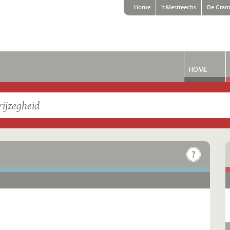
Home
't Mestreechs
De Gram
HOME