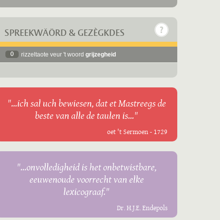
SPREEKWÄÖRD & GEZÈGKDES
0
rizzeltaote veur 't woord
grijzegheid
"...ich sal uch bewiesen, dat et Mastreegs de
beste van alle de taulen is..."
oet 't Sermoen - 1729
"...onvolledigheid is het onbetwistbare,
eeuwenoude voorrecht van elke
lexicograaf."
Dr. H.J.E. Endepols