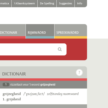
matica
't Klaanksysteem
De Spelling
Suggesties
Info
DICTIONAIR
RIJMWÄÖRD
SPREEKWÄÖRD
DICTIONAIR
1
rizzeltaot veur 't woord
grijzegheid
grijzegheid
/ˈɣʀɛjzəxˌɦɛːt/
zelfstandeg naomwoord
1. grijsheid