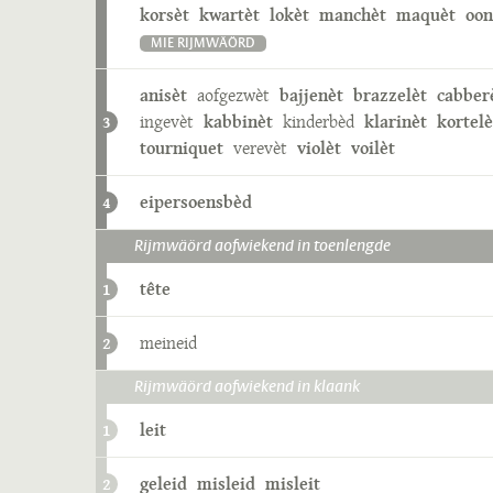
korsèt
kwartèt
lokèt
manchèt
maquèt
oon
MIE RIJMWÄÖRD
anisèt
aofgezwèt
bajjenèt
brazzelèt
cabber
ingevèt
kabbinèt
kinderbèd
klarinèt
kortelè
3
tourniquet
verevèt
violèt
voilèt
eipersoensbèd
4
Rijmwäörd aofwiekend in toenlengde
tête
1
meineid
2
Rijmwäörd aofwiekend in klaank
leit
1
geleid
misleid
misleit
2