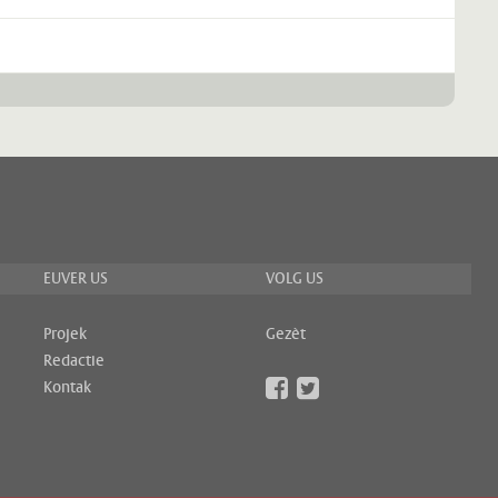
EUVER US
VOLG US
Projek
Gezèt
Redactie
Kontak