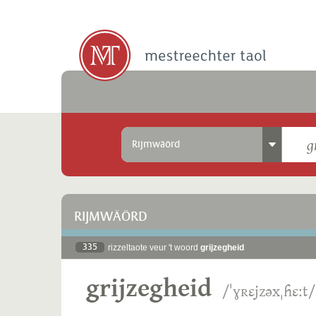
Rijmwäörd
RIJMWÄÖRD
335
rizzeltaote veur 't woord
grijzegheid
grijzegheid
/ˈɣʀɛjzəxˌɦɛːt/