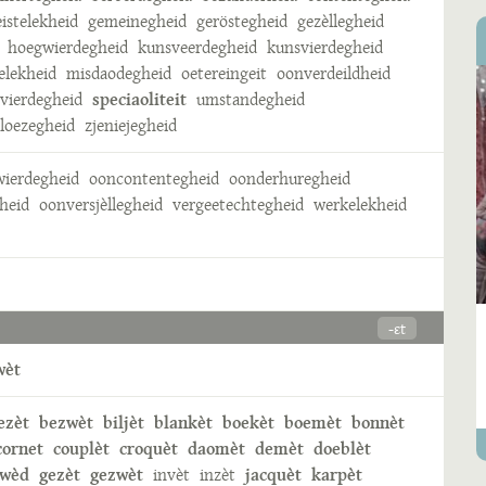
eistelekheid
gemeinegheid
geröstegheid
gezèllegheid
hoegwierdegheid
kunsveerdegheid
kunsvierdegheid
elekheid
misdaodegheid
oetereingeit
oonverdeildheid
vierdegheid
speciaoliteit
umstandegheid
eloezegheid
zjeniejegheid
ierdegheid
ooncontentegheid
oonderhuregheid
heid
oonversjèllegheid
vergeetechtegheid
werkelekheid
-ɛt
wèt
ezèt
bezwèt
biljèt
blankèt
boekèt
boemèt
bonnèt
cornet
couplèt
croquèt
daomèt
demèt
doeblèt
ewèd
gezèt
gezwèt
invèt
inzèt
jacquèt
karpèt