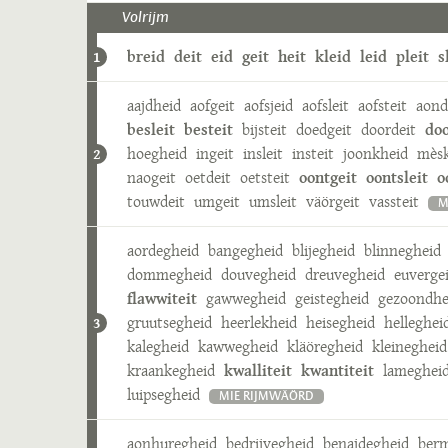
Volrijm
breid
deit
eid
geit
heit
kleid
leid
pleit
s
1
aajdheid
aofgeit
aofsjeid
aofsleit
aofsteit
aond
besleit
besteit
bijsteit
doedgeit
doordeit
doo
hoegheid
ingeit
insleit
insteit
joonkheid
mèsk
2
naogeit
oetdeit
oetsteit
oontgeit
oontsleit
o
touwdeit
umgeit
umsleit
väörgeit
vassteit
M
aordegheid
bangegheid
blijegheid
blinnegheid
dommegheid
douvegheid
dreuvegheid
euverge
flawwiteit
gawwegheid
geistegheid
gezoondhe
gruutsegheid
heerlekheid
heisegheid
helleghei
3
kalegheid
kawwegheid
kläöregheid
kleinegheid
kraankegheid
kwalliteit
kwantiteit
lameghei
luipsegheid
MIE RIJMWÄÖRD
aonhuregheid
bedrijvegheid
benajdegheid
berm