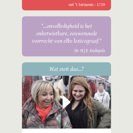
oet 't Sermoen - 1729
"...onvolledigheid is het
onbetwistbare, eeuwenoude
voorrecht van elke lexicograaf."
Dr. H.J.E. Endepols
Wat steit dao...?