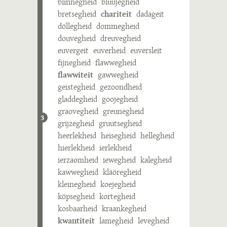
blinnegheid
bluujegheid
bretsegheid
chariteit
dadageit
döllegheid
dommegheid
douvegheid
dreuvegheid
euvergeit
euverheid
euversleit
fijnegheid
flawwegheid
flawwiteit
gawwegheid
geistegheid
gezoondheid
gladdegheid
goojegheid
graovegheid
greunegheid
3
grijzegheid
gruutsegheid
heerlekheid
heisegheid
hellegheid
hierlekheid
ierlekheid
ierzaomheid
iewegheid
kalegheid
kawwegheid
kläöregheid
kleinegheid
koejegheid
köpsegheid
kortegheid
kosbaarheid
kraankegheid
kwantiteit
lamegheid
levegheid