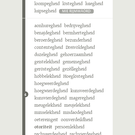
loompegheid
löstegheid
luiegheid
luipsegheid
MIE RIJMWÄÖRD
aonhuregheid
bedrijvegheid
benajdegheid
bermhertegheid
beroerdegheid
bezunderheid
contentegheid
Dreivöldegheid
duzelegheid
gehoerzaamheid
geistelekheid
gemeinegheid
geröstegheid
gezèllegheid
höbbelekheid
Hoeglöstegheid
hoegweerdegheid
hoegwierdegheid
kunsveerdegheid
4
kunsvierdegheid
mageregheid
meugelekheid
meujelekheid
minselekheid
misdaodegheid
oetereingeit
oonverdeildheid
otoriteit
persoenlekheid
rechveerdegheid
rechvierdegheid