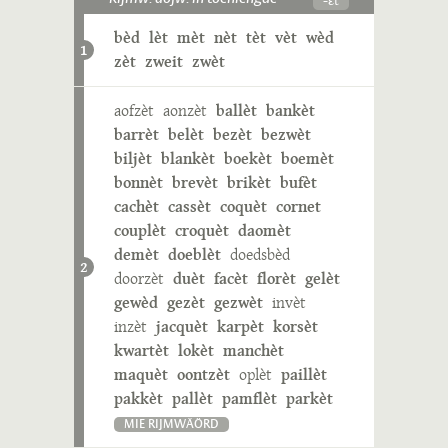
bèd
lèt
mèt
nèt
tèt
vèt
wèd
1
zèt
zweit
zwèt
aofzèt
aonzèt
ballèt
bankèt
barrèt
belèt
bezèt
bezwèt
biljèt
blankèt
boekèt
boemèt
bonnèt
brevèt
brikèt
bufèt
cachèt
cassèt
coquèt
cornet
couplèt
croquèt
daomèt
demèt
doeblèt
doedsbèd
2
doorzèt
duèt
facèt
florèt
gelèt
gewèd
gezèt
gezwèt
invèt
inzèt
jacquèt
karpèt
korsèt
kwartèt
lokèt
manchèt
maquèt
oontzèt
oplèt
paillèt
pakkèt
pallèt
pamflèt
parkèt
MIE RIJMWÄÖRD