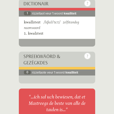
DICTIONAIR
1
rizzeltaot veur 't woord
kwalliteit
kwalliteit
/kβɑliˈtɛːt/
zelfstandeg
naomwoord
1. kwaliteit
SPREEKWÄÖRD &
GEZÈGKDES
0
rizzeltaote veur 't woord
kwalliteit
"...ich sal uch bewiesen, dat et
Mastreegs de beste van alle de
taulen is..."