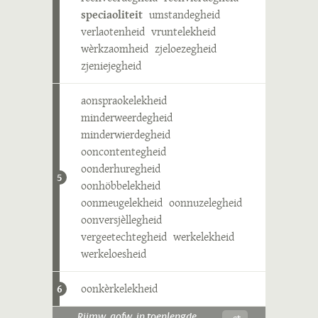
speciaoliteit
umstandegheid
verlaotenheid
vruntelekheid
wèrkzaomheid
zjeloezegheid
zjeniejegheid
aonspraokelekheid
minderweerdegheid
minderwierdegheid
ooncontentegheid
oonderhuregheid
5
oonhöbbelekheid
oonmeugelekheid
oonnuzelegheid
oonversjèllegheid
vergeetechtegheid
werkelekheid
werkeloesheid
oonkèrkelekheid
6
-ɛt
Rijmw. aofw. in toenlengde