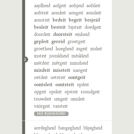
aajdheid
aofgeit
aofsjeid
aofsleit
aofsteit
aondeit
aongeit
aonsleit
aonsteit
bedeit
begeit
besjeid
besleit
besteit
bijsteit
doedgeit
doordeit
doorsteit
einheid
gepleit
gereid
groetgeit
groetheid
hoegheid
ingeit
insleit
insteit
joonkheid
mèskleid
2
mètdeit
mètgeit
minsheid
misdeit
missteit
naogeit
oetdeit
oetsteit
oontgeit
oontsleit
oontsteit
opdeit
opgeit
opsleit
opsteit
roondgeit
touwdeit
umgeit
umsleit
väörgeit
vassteit
MIE RIJMWÄÖRD
aordegheid
bangegheid
blijegheid