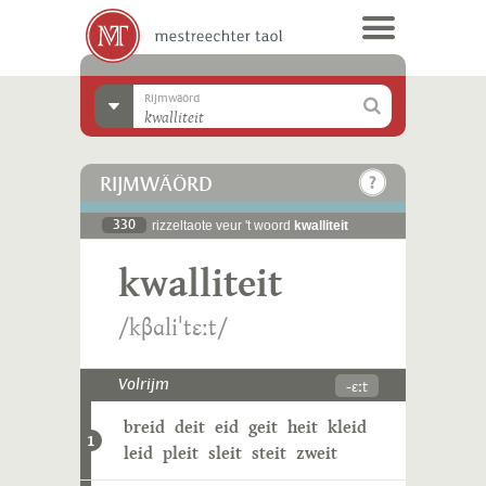
Rijmwäörd
RIJMWÄÖRD
330
rizzeltaote veur 't woord
kwalliteit
kwalliteit
/kβɑliˈtɛːt/
-ɛːt
Volrijm
breid
deit
eid
geit
heit
kleid
1
leid
pleit
sleit
steit
zweit