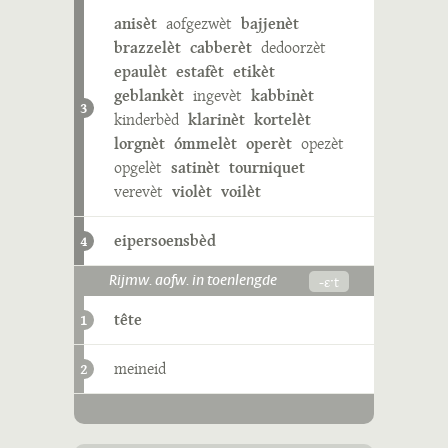
anisèt
aofgezwèt
bajjenèt
brazzelèt
cabberèt
dedoorzèt
epaulèt
estafèt
etikèt
geblankèt
ingevèt
kabbinèt
3
kinderbèd
klarinèt
kortelèt
lorgnèt
ómmelèt
operèt
opezèt
opgelèt
satinèt
tourniquet
verevèt
violèt
voilèt
eipersoensbèd
4
-ɛˑt
Rijmw. aofw. in toenlengde
tête
1
meineid
2