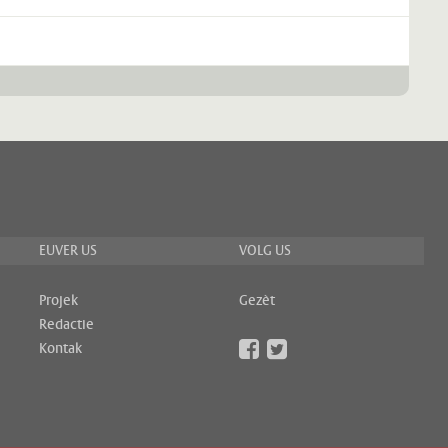
EUVER US
VOLG US
Projek
Gezèt
Redactie
Kontak