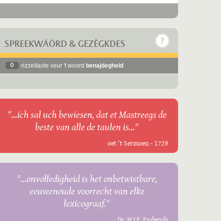
SPREEKWÄÖRD & GEZÈGKDES
0
rizzeltaote veur 't woord
benajdegheid
"...ich sal uch bewiesen, dat et Mastreegs de
beste van alle de taulen is..."
oet 't Sermoen - 1729
"...onvolledigheid is het onbetwistbare,
eeuwenoude voorrecht van elke
lexicograaf."
Dr. H.J.E. Endepols