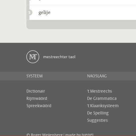
gelije
3
SYSTEEM
NAOSLAAG
Dictionair
't Mestreechs
Rijmwäörd
De Grammatica
Spreekwäörd
't Klaanksysteem
De Spelling
Suggesties
ivengi
© Roger Weijenberg | made by