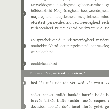
Dreivöldegheid
duzelegheid
gehoerzaamheid
g
höbbelekheid
Hoeglöstegheid
hoegweerdegheid
4
mageregheid
meugelekheid
meujelekheid
mins
otoriteit
persoenlekheid
rechveerdegheid
rech
verlaotenheid
vruntelekheid
wèrkzaomheid
zj
aonspraokelekheid
minderweerdegheid
minderw
oonhöbbelekheid
oonmeugelekheid
oonnuzeleg
5
werkeloesheid
oonkèrkelekheid
6
Rijmwäörd aofwiekend in toenlengde
bèd
lèt
mèt
nèt
tèt
vèt
wèd
zèt
zweit
z
1
aofzèt
aonzèt
ballèt
bankèt
barrèt
belèt
b
brevèt
brikèt
bufèt
cachèt
cassèt
coquèt
doedsbèd
doorzèt
duèt
facèt
florèt
gelèt
g
2