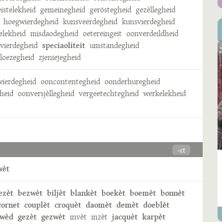
eistelekheid
gemeinegheid
geröstegheid
gezèllegheid
hoegwierdegheid
kunsveerdegheid
kunsvierdegheid
elekheid
misdaodegheid
oetereingeit
oonverdeildheid
vierdegheid
speciaoliteit
umstandegheid
eloezegheid
zjeniejegheid
ierdegheid
ooncontentegheid
oonderhuregheid
heid
oonversjèllegheid
vergeetechtegheid
werkelekheid
-ɛt
wèt
ezèt
bezwèt
biljèt
blankèt
boekèt
boemèt
bonnèt
cornet
couplèt
croquèt
daomèt
demèt
doeblèt
ewèd
gezèt
gezwèt
invèt
inzèt
jacquèt
karpèt