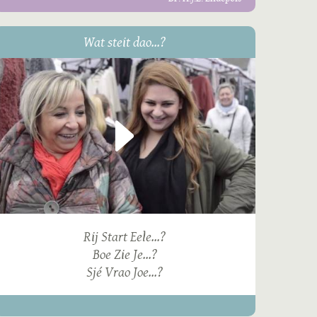
Wat steit dao...?
Rij Start Eele...?
Boe Zie Je...?
Sjé Vrao Joe...?