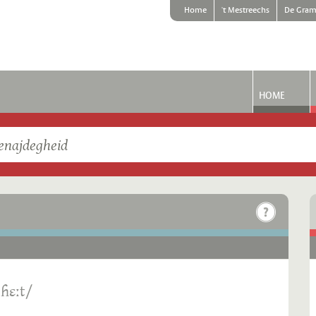
Home
't Mestreechs
De Gram
HOME
ˌɦɛːt/