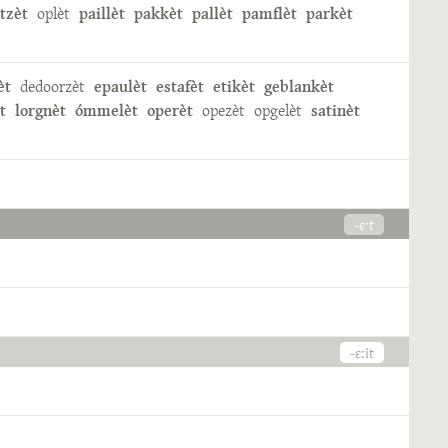
tzèt
oplèt
paillèt
pakkèt
pallèt
pamflèt
parkèt
èt
dedoorzèt
epaulèt
estafèt
etikèt
geblankèt
t
lorgnèt
ómmelèt
operèt
opezèt
opgelèt
satinèt
-ɛˑt
-ɛːit