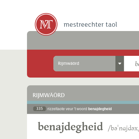
Rijmwäörd
RIJMWÄÖRD
335
rizzeltaote veur 't woord
benajdegheid
benajdegheid
/bəˈnɑjdəx