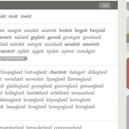
-ɛːt
leit
steit
zweit
eit
aongeit
aonsleit
aonsteit
bedeit
begeit
besjeid
rsteit
einheid
gepleit
gereid
groetgeit
groetheid
leid
mètdeit
mètgeit
minsheid
misdeit
missteit
ontsteit
opdeit
opgeit
opsleit
opsteit
roondgeit
IE RIJMWÄÖRD
bluujegheid
bretsegheid
chariteit
dadageit
döllegheid
it
euverheid
euversleit
fijnegheid
flawwegheid
id
gladdegheid
goojegheid
graovegheid
greunegheid
id
hellegheid
hierlekheid
ierlekheid
ierzaomheid
kleinegheid
koejegheid
köpsegheid
kortegheid
it
lamegheid
levegheid
loompegheid
löstegheid
eroerdegheid
bezunderheid
contentegheid