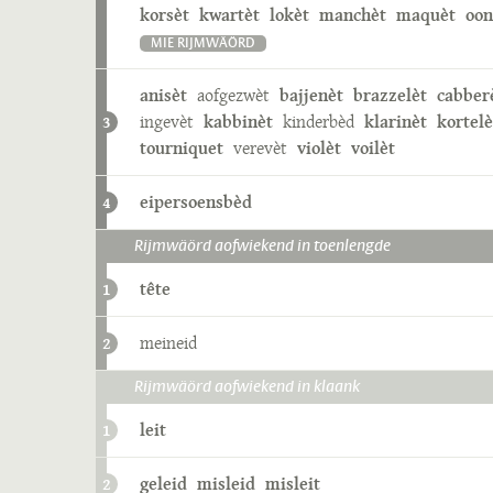
korsèt
kwartèt
lokèt
manchèt
maquèt
oon
MIE RIJMWÄÖRD
anisèt
aofgezwèt
bajjenèt
brazzelèt
cabber
ingevèt
kabbinèt
kinderbèd
klarinèt
kortelè
3
tourniquet
verevèt
violèt
voilèt
eipersoensbèd
4
Rijmwäörd aofwiekend in toenlengde
tête
1
meineid
2
Rijmwäörd aofwiekend in klaank
leit
1
geleid
misleid
misleit
2