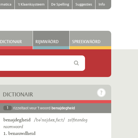
matica
't Klaanksysteem
De Spelling
Suggesties
Info
DICTIONAIR
RIJMWÄÖRD
SPREEKWÄÖRD
DICTIONAIR
1
rizzeltaot veur 't woord
benajdegheid
benajdegheid
/bəˈnɑjdəxˌɦɛːt/
zelfstandeg
naomwoord
1. benauwdheid