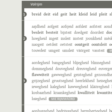
Volrijm
breid
deit
eid
geit
heit
kleid
leid
pleit
s
1
aajdheid
aofgeit
aofsjeid
aofsleit
aofsteit
aond
besleit
besteit
bijsteit
doedgeit
doordeit
doo
hoegheid
ingeit
insleit
insteit
joonkheid
mèsk
2
naogeit
oetdeit
oetsteit
oontgeit
oontsleit
o
touwdeit
umgeit
umsleit
väörgeit
vassteit
M
aordegheid
bangegheid
blijegheid
blinnegheid
dommegheid
douvegheid
dreuvegheid
euverge
flawwiteit
gawwegheid
geistegheid
gezoondhe
grijzegheid
gruutsegheid
heerlekheid
heiseghe
3
iewegheid
kalegheid
kawwegheid
kläöregheid
kosbaarheid
kraankegheid
kwalliteit
kwantite
luiegheid
MIE RIJMWÄÖRD
aonhuregheid
bedrijvegheid
bermhertegheid
b