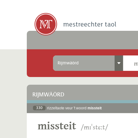
Rijmwäörd
RIJMWÄÖRD
330
rizzeltaote veur 't woord
missteit
missteit
/mɪˈstɛːt/