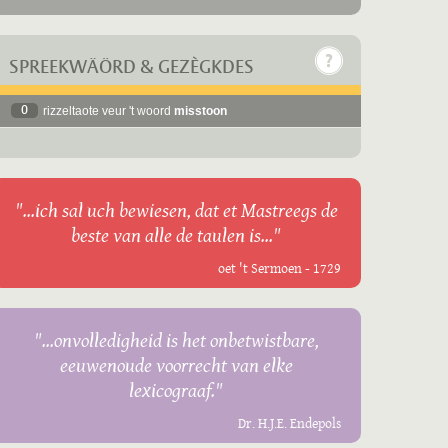
SPREEKWÄÖRD & GEZÈGKDES
0
rizzeltaote veur 't woord
misstoon
"...ich sal uch bewiesen, dat et Mastreegs de
beste van alle de taulen is..."
oet 't Sermoen - 1729
"...onvolledigheid is het onbetwistbare,
eeuwenoude voorrecht van elke
lexicograaf."
Dr. H.J.E. Endepols