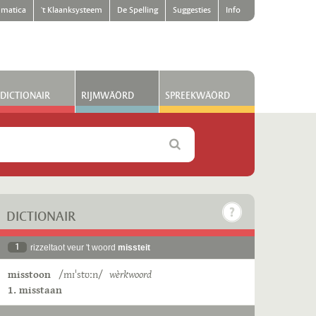
matica
't Klaanksysteem
De Spelling
Suggesties
Info
DICTIONAIR
RIJMWÄÖRD
SPREEKWÄÖRD
DICTIONAIR
1
rizzeltaot veur 't woord
missteit
misstoon
/mɪˈstʊːn/
wèrkwoord
1. misstaan