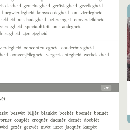
eistelekheid
gemeinegheid
geröstegheid
gezèllegheid
hoegwierdegheid
kunsveerdegheid
kunsvierdegheid
elekheid
misdaodegheid
oetereingeit
oonverdeildheid
vierdegheid
speciaoliteit
umstandegheid
eloezegheid
zjeniejegheid
ierdegheid
ooncontentegheid
oonderhuregheid
heid
oonversjèllegheid
vergeetechtegheid
werkelekheid
-ɛt
wèt
ezèt
bezwèt
biljèt
blankèt
boekèt
boemèt
bonnèt
cornet
couplèt
croquèt
daomèt
demèt
doeblèt
ewèd
gezèt
gezwèt
invèt
inzèt
jacquèt
karpèt