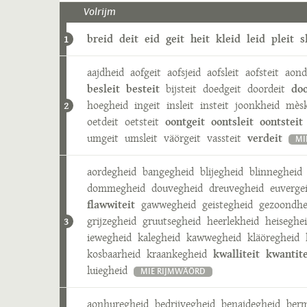
Volrijm
breid
deit
eid
geit
heit
kleid
leid
pleit
s
1
aajdheid
aofgeit
aofsjeid
aofsleit
aofsteit
aond
besleit
besteit
bijsteit
doedgeit
doordeit
doo
hoegheid
ingeit
insleit
insteit
joonkheid
mèsk
2
oetdeit
oetsteit
oontgeit
oontsleit
oontsteit
umgeit
umsleit
väörgeit
vassteit
verdeit
MI
aordegheid
bangegheid
blijegheid
blinnegheid
dommegheid
douvegheid
dreuvegheid
euverge
flawwiteit
gawwegheid
geistegheid
gezoondhe
grijzegheid
gruutsegheid
heerlekheid
heiseghe
3
iewegheid
kalegheid
kawwegheid
kläöregheid
kosbaarheid
kraankegheid
kwalliteit
kwantite
luiegheid
MIE RIJMWÄÖRD
aonhuregheid
bedrijvegheid
benajdegheid
berm