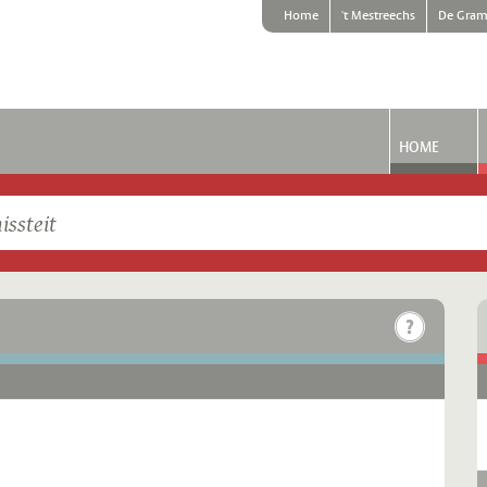
Home
't Mestreechs
De Gram
HOME