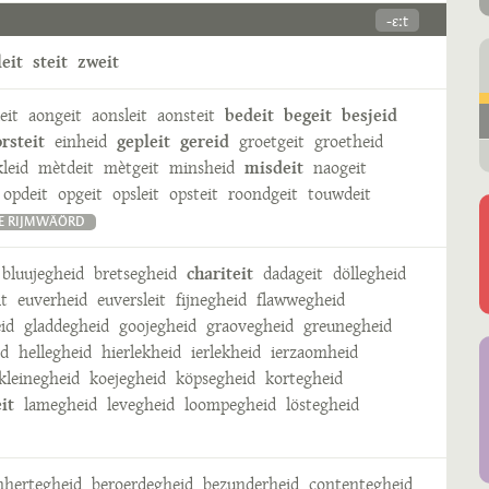
-ɛːt
leit
steit
zweit
eit
aongeit
aonsleit
aonsteit
bedeit
begeit
besjeid
rsteit
einheid
gepleit
gereid
groetgeit
groetheid
leid
mètdeit
mètgeit
minsheid
misdeit
naogeit
opdeit
opgeit
opsleit
opsteit
roondgeit
touwdeit
E RIJMWÄÖRD
bluujegheid
bretsegheid
chariteit
dadageit
döllegheid
it
euverheid
euversleit
fijnegheid
flawwegheid
id
gladdegheid
goojegheid
graovegheid
greunegheid
id
hellegheid
hierlekheid
ierlekheid
ierzaomheid
kleinegheid
koejegheid
köpsegheid
kortegheid
it
lamegheid
levegheid
loompegheid
löstegheid
hertegheid
beroerdegheid
bezunderheid
contentegheid