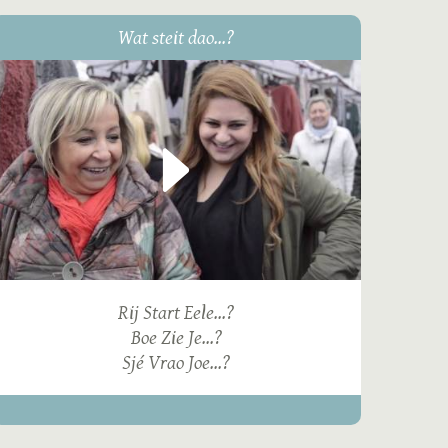
Wat steit dao...?
Rij Start Eele...?
Boe Zie Je...?
Sjé Vrao Joe...?