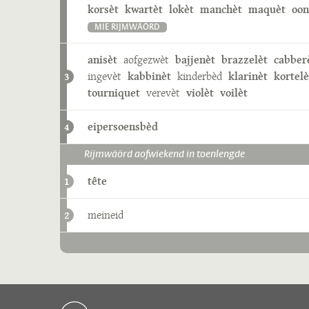
korsèt
kwartèt
lokèt
manchèt
maquèt
oon
MIE RIJMWÄÖRD
anisèt
aofgezwèt
bajjenèt
brazzelèt
cabber
ingevèt
kabbinèt
kinderbèd
klarinèt
kortelè
3
tourniquet
verevèt
violèt
voilèt
eipersoensbèd
4
Rijmwäörd aofwiekend in toenlengde
tête
1
meineid
2