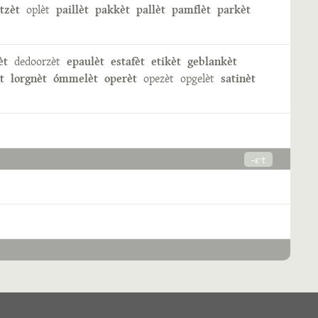
tzèt
oplèt
paillèt
pakkèt
pallèt
pamflèt
parkèt
èt
dedoorzèt
epaulèt
estafèt
etikèt
geblankèt
t
lorgnèt
ómmelèt
operèt
opezèt
opgelèt
satinèt
-ɛˑt