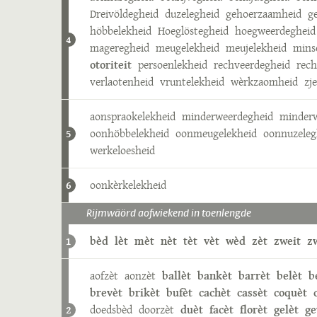
Dreivöldegheid
duzelegheid
gehoerzaamheid
g
höbbelekheid
Hoeglöstegheid
hoegweerdegheid
4
mageregheid
meugelekheid
meujelekheid
mins
otoriteit
persoenlekheid
rechveerdegheid
rech
verlaotenheid
vruntelekheid
wèrkzaomheid
zj
aonspraokelekheid
minderweerdegheid
minderw
oonhöbbelekheid
oonmeugelekheid
oonnuzeleg
5
werkeloesheid
oonkèrkelekheid
6
Rijmwäörd aofwiekend in toenlengde
bèd
lèt
mèt
nèt
tèt
vèt
wèd
zèt
zweit
z
1
aofzèt
aonzèt
ballèt
bankèt
barrèt
belèt
b
brevèt
brikèt
bufèt
cachèt
cassèt
coquèt
doedsbèd
doorzèt
duèt
facèt
florèt
gelèt
g
2