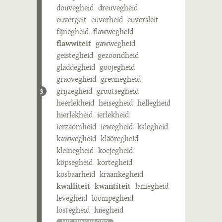
douvegheid
dreuvegheid
euvergeit
euverheid
euversleit
fijnegheid
flawwegheid
flawwiteit
gawwegheid
geistegheid
gezoondheid
gladdegheid
goojegheid
graovegheid
greunegheid
grijzegheid
gruutsegheid
3
heerlekheid
heisegheid
hellegheid
hierlekheid
ierlekheid
ierzaomheid
iewegheid
kalegheid
kawwegheid
kläöregheid
kleinegheid
koejegheid
köpsegheid
kortegheid
kosbaarheid
kraankegheid
kwalliteit
kwantiteit
lamegheid
levegheid
loompegheid
löstegheid
luiegheid