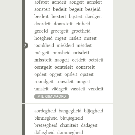
aofsteit
aondeit
aongeit
aonsleit
aonsteit
bedeit
begeit
besjeid
besleit
besteit
bijsteit
doedgeit
doordeit
doorsteit
einheid
gereid
groetgeit
groetheid
hoegheid
ingeit
insleit
insteit
joonkheid
mèskleid
mètdeit
2
mètgeit
minsheid
misdeit
missteit
naogeit
oetdeit
oetsteit
oontgeit
oontsleit
oontsteit
opdeit
opgeit
opsleit
opsteit
roondgeit
touwdeit
umgeit
umsleit
väörgeit
vassteit
verdeit
MIE RIJMWÄÖRD
aordegheid
bangegheid
blijegheid
blinnegheid
bluujegheid
bretsegheid
chariteit
dadageit
döllegheid
dommegheid