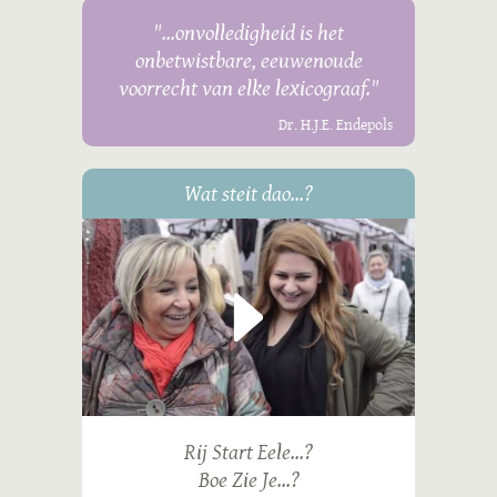
"...onvolledigheid is het
onbetwistbare, eeuwenoude
voorrecht van elke lexicograaf."
Dr. H.J.E. Endepols
Wat steit dao...?
Rij Start Eele...?
Boe Zie Je...?