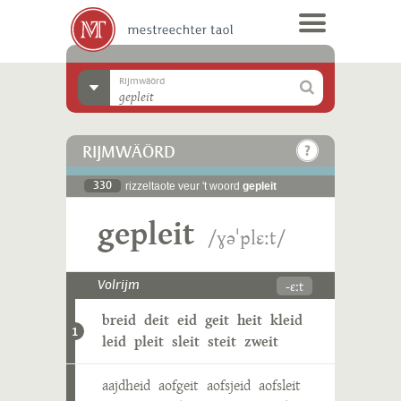
Rijmwäörd
RIJMWÄÖRD
330
rizzeltaote veur 't woord
gepleit
gepleit
/ɣəˈplɛːt/
-ɛːt
Volrijm
breid
deit
eid
geit
heit
kleid
1
leid
pleit
sleit
steit
zweit
aajdheid
aofgeit
aofsjeid
aofsleit