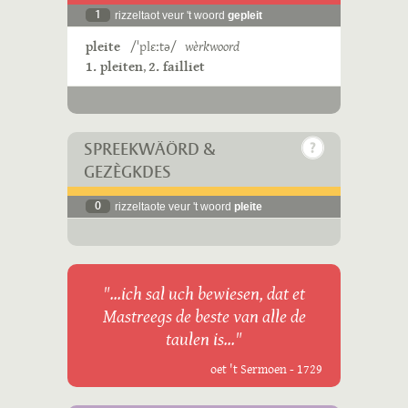
1
rizzeltaot veur 't woord
gepleit
pleite
/ˈplɛːtə/
wèrkwoord
1. pleiten
,
2. failliet
SPREEKWÄÖRD &
GEZÈGKDES
0
rizzeltaote veur 't woord
pleite
"...ich sal uch bewiesen, dat et
Mastreegs de beste van alle de
taulen is..."
oet 't Sermoen - 1729