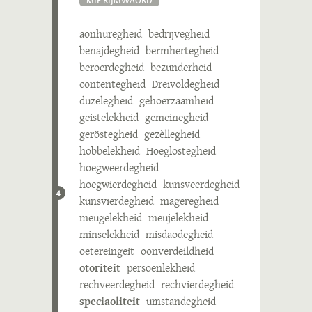
MIE RIJMWÄÖRD
aonhuregheid
bedrijvegheid
benajdegheid
bermhertegheid
beroerdegheid
bezunderheid
contentegheid
Dreivöldegheid
duzelegheid
gehoerzaamheid
geistelekheid
gemeinegheid
geröstegheid
gezèllegheid
höbbelekheid
Hoeglöstegheid
hoegweerdegheid
hoegwierdegheid
kunsveerdegheid
4
kunsvierdegheid
mageregheid
meugelekheid
meujelekheid
minselekheid
misdaodegheid
oetereingeit
oonverdeildheid
otoriteit
persoenlekheid
rechveerdegheid
rechvierdegheid
speciaoliteit
umstandegheid