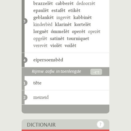
brazzelèt
cabberèt
dedoorzèt
epaulèt
estafèt
etikèt
geblankèt
ingevèt
kabbinèt
3
kinderbèd
klarinèt
kortelèt
lorgnèt
ómmelèt
operèt
opezèt
opgelèt
satinèt
tourniquet
verevèt
violèt
voilèt
eipersoensbèd
4
-ɛˑt
Rijmw. aofw. in toenlengde
tête
1
meineid
2
DICTIONAIR