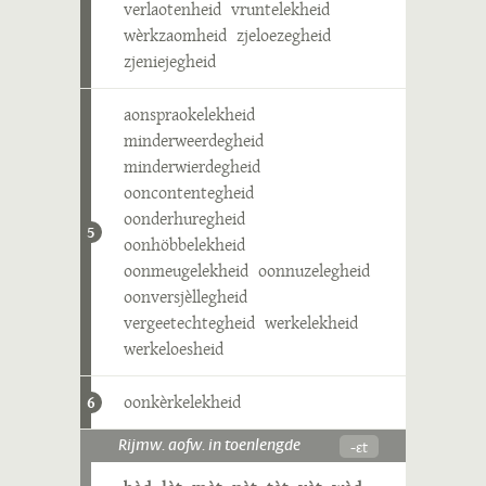
verlaotenheid
vruntelekheid
wèrkzaomheid
zjeloezegheid
zjeniejegheid
aonspraokelekheid
minderweerdegheid
minderwierdegheid
ooncontentegheid
oonderhuregheid
5
oonhöbbelekheid
oonmeugelekheid
oonnuzelegheid
oonversjèllegheid
vergeetechtegheid
werkelekheid
werkeloesheid
oonkèrkelekheid
6
-ɛt
Rijmw. aofw. in toenlengde