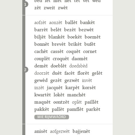
bèd
lèt
mèt
nèt
tèt
vèt
wèd
1
zèt
zweit
zwèt
aofzèt
aonzèt
ballèt
bankèt
barrèt
belèt
bezèt
bezwèt
biljèt
blankèt
boekèt
boemèt
bonnèt
brevèt
brikèt
bufèt
cachèt
cassèt
coquèt
cornet
couplèt
croquèt
daomèt
demèt
doeblèt
doedsbèd
2
doorzèt
duèt
facèt
florèt
gelèt
gewèd
gezèt
gezwèt
invèt
inzèt
jacquèt
karpèt
korsèt
kwartèt
lokèt
manchèt
maquèt
oontzèt
oplèt
paillèt
pakkèt
pallèt
pamflèt
parkèt
MIE RIJMWÄÖRD
anisèt
aofgezwèt
bajjenèt