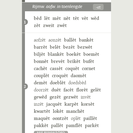
-ɛt
Rijmw. aofw. in toenlengde
bèd
lèt
mèt
nèt
tèt
vèt
wèd
1
zèt
zweit
zwèt
aofzèt
aonzèt
ballèt
bankèt
barrèt
belèt
bezèt
bezwèt
biljèt
blankèt
boekèt
boemèt
bonnèt
brevèt
brikèt
bufèt
cachèt
cassèt
coquèt
cornet
couplèt
croquèt
daomèt
demèt
doeblèt
doedsbèd
2
doorzèt
duèt
facèt
florèt
gelèt
gewèd
gezèt
gezwèt
invèt
inzèt
jacquèt
karpèt
korsèt
kwartèt
lokèt
manchèt
maquèt
oontzèt
oplèt
paillèt
pakkèt
pallèt
pamflèt
parkèt