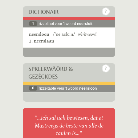
DICTIONAIR
1
rizzeltaot veur 't woord
neersleit
neersloon
/ˈneˑʀslʊːn/
wèrkwoord
1. neerslaan
SPREEKWÄÖRD &
GEZÈGKDES
0
rizzeltaote veur 't woord
neersloon
"...ich sal uch bewiesen, dat et
Mastreegs de beste van alle de
taulen is..."