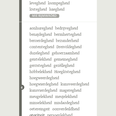
levegheid
loompegheid
löstegheid
luiegheid
MIE RIJMWÄÖRD
aonhuregheid
bedrijvegheid
benajdegheid
bermhertegheid
beroerdegheid
bezunderheid
contentegheid
Dreivöldegheid
duzelegheid
gehoerzaamheid
geistelekheid
gemeinegheid
geröstegheid
gezèllegheid
höbbelekheid
Hoeglöstegheid
hoegweerdegheid
hoegwierdegheid
kunsveerdegheid
4
kunsvierdegheid
mageregheid
meugelekheid
meujelekheid
minselekheid
misdaodegheid
oetereingeit
oonverdeildheid
otoriteit
persoenlekheid