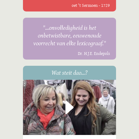
oet 't Sermoen - 1729
"...onvolledigheid is het
onbetwistbare, eeuwenoude
voorrecht van elke lexicograaf."
Dr. H.J.E. Endepols
Wat steit dao...?