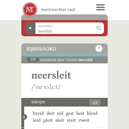
Rijmwäörd
RIJMWÄÖRD
330
rizzeltaote veur 't woord
neersleit
neersleit
/ˈneˑʀslɛːt/
-ɛːt
Volrijm
breid
deit
eid
geit
heit
kleid
1
leid
pleit
sleit
steit
zweit