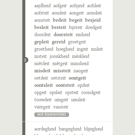
aajdheid
aofgeit
aofsjeid
aofsleit
aofsteit
aondeit
aongeit
aonsleit
aonsteit
bedeit
begeit
besjeid
besleit
besteit
bijsteit
doedgeit
doordeit
doorsteit
einheid
gepleit
gereid
groetgeit
groetheid
hoegheid
ingeit
insleit
insteit
joonkheid
mèskleid
2
mètdeit
mètgeit
minsheid
misdeit
missteit
naogeit
oetdeit
oetsteit
oontgeit
oontsleit
oontsteit
opdeit
opgeit
opsleit
opsteit
roondgeit
touwdeit
umgeit
umsleit
väörgeit
vassteit
MIE RIJMWÄÖRD
aordegheid
bangegheid
blijegheid