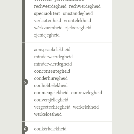
rechveerdegheid
rechvierdegheid
speciaoliteit
umstandegheid
verlaotenheid
vruntelekheid
wèrkzaomheid
zjeloezegheid
zjeniejegheid
aonspraokelekheid
minderweerdegheid
minderwierdegheid
ooncontentegheid
oonderhuregheid
5
oonhöbbelekheid
oonmeugelekheid
oonnuzelegheid
oonversjèllegheid
vergeetechtegheid
werkelekheid
werkeloesheid
oonkèrkelekheid
6