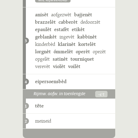
MIE RIJMWÄÖRD
anisèt
aofgezwèt
bajjenèt
brazzelèt
cabberèt
dedoorzèt
epaulèt
estafèt
etikèt
geblankèt
ingevèt
kabbinèt
3
kinderbèd
klarinèt
kortelèt
lorgnèt
ómmelèt
operèt
opezèt
opgelèt
satinèt
tourniquet
verevèt
violèt
voilèt
eipersoensbèd
4
-ɛˑt
Rijmw. aofw. in toenlengde
tête
1
meineid
2