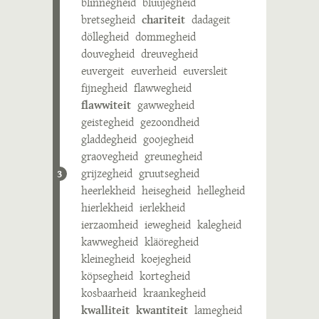
blinnegheid
bluujegheid
bretsegheid
chariteit
dadageit
döllegheid
dommegheid
douvegheid
dreuvegheid
euvergeit
euverheid
euversleit
fijnegheid
flawwegheid
flawwiteit
gawwegheid
geistegheid
gezoondheid
gladdegheid
goojegheid
graovegheid
greunegheid
grijzegheid
gruutsegheid
3
heerlekheid
heisegheid
hellegheid
hierlekheid
ierlekheid
ierzaomheid
iewegheid
kalegheid
kawwegheid
kläöregheid
kleinegheid
koejegheid
köpsegheid
kortegheid
kosbaarheid
kraankegheid
kwalliteit
kwantiteit
lamegheid