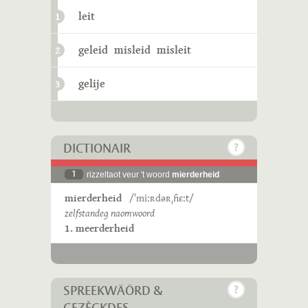
leit
1
geleid
misleid
misleit
2
gelije
3
DICTIONAIR
1
rizzeltaot veur 't woord
mierderheid
mierderheid
/ˈmiːʀdəʀˌɦɛːt/
zelfstandeg naomwoord
1. meerderheid
SPREEKWÄÖRD &