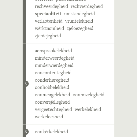
rechveerdegheid
rechvierdegheid
speciaoliteit
umstandegheid
verlaotenheid
vruntelekheid
wèrkzaomheid
zjeloezegheid
zjeniejegheid
aonspraokelekheid
minderweerdegheid
minderwierdegheid
ooncontentegheid
oonderhuregheid
5
oonhöbbelekheid
oonmeugelekheid
oonnuzelegheid
oonversjèllegheid
vergeetechtegheid
werkelekheid
werkeloesheid
oonkèrkelekheid
6