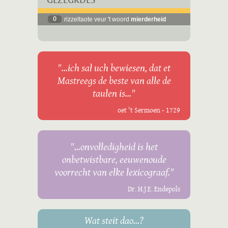
GEZÈGKDES
0
rizzeltaote veur 't woord
mierderheid
"...ich sal uch bewiesen, dat et
Mastreegs de beste van alle de
taulen is..."
oet 't Sermoen - 1729
"...onvolledigheid is het
onbetwistbare, eeuwenoude
voorrecht van elke lexicograaf."
Dr. H.J.E. Endepols
Wat steit dao...?