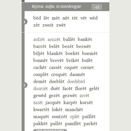
-ɛt
Rijmw. aofw. in toenlengde
bèd
lèt
mèt
nèt
tèt
vèt
wèd
1
zèt
zweit
zwèt
aofzèt
aonzèt
ballèt
bankèt
barrèt
belèt
bezèt
bezwèt
biljèt
blankèt
boekèt
boemèt
bonnèt
brevèt
brikèt
bufèt
cachèt
cassèt
coquèt
cornet
couplèt
croquèt
daomèt
demèt
doeblèt
doedsbèd
2
doorzèt
duèt
facèt
florèt
gelèt
gewèd
gezèt
gezwèt
invèt
inzèt
jacquèt
karpèt
korsèt
kwartèt
lokèt
manchèt
maquèt
oontzèt
oplèt
paillèt
pakkèt
pallèt
pamflèt
parkèt