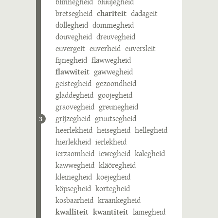
blinnegheid
bluujegheid
bretsegheid
chariteit
dadageit
döllegheid
dommegheid
douvegheid
dreuvegheid
euvergeit
euverheid
euversleit
fijnegheid
flawwegheid
flawwiteit
gawwegheid
geistegheid
gezoondheid
gladdegheid
goojegheid
graovegheid
greunegheid
grijzegheid
gruutsegheid
3
heerlekheid
heisegheid
hellegheid
hierlekheid
ierlekheid
ierzaomheid
iewegheid
kalegheid
kawwegheid
kläöregheid
kleinegheid
koejegheid
köpsegheid
kortegheid
kosbaarheid
kraankegheid
kwalliteit
kwantiteit
lamegheid