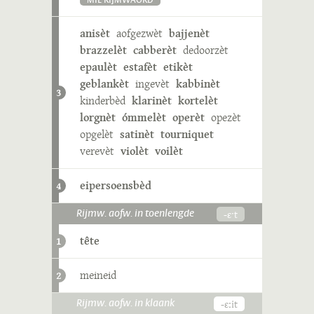
MIE RIJMWÄÖRD
anisèt
aofgezwèt
bajjenèt
brazzelèt
cabberèt
dedoorzèt
epaulèt
estafèt
etikèt
geblankèt
ingevèt
kabbinèt
3
kinderbèd
klarinèt
kortelèt
lorgnèt
ómmelèt
operèt
opezèt
opgelèt
satinèt
tourniquet
verevèt
violèt
voilèt
eipersoensbèd
4
-ɛˑt
Rijmw. aofw. in toenlengde
tête
1
meineid
2
-ɛːit
Rijmw. aofw. in klaank