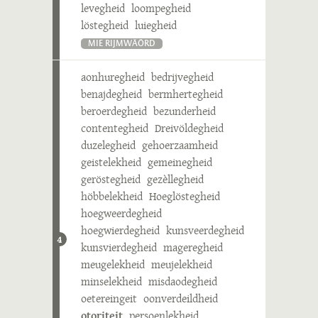
levegheid
loompegheid
löstegheid
luiegheid
MIE RIJMWÄÖRD
aonhuregheid
bedrijvegheid
benajdegheid
bermhertegheid
beroerdegheid
bezunderheid
contentegheid
Dreivöldegheid
duzelegheid
gehoerzaamheid
geistelekheid
gemeinegheid
geröstegheid
gezèllegheid
höbbelekheid
Hoeglöstegheid
hoegweerdegheid
hoegwierdegheid
kunsveerdegheid
4
kunsvierdegheid
mageregheid
meugelekheid
meujelekheid
minselekheid
misdaodegheid
oetereingeit
oonverdeildheid
otoriteit
persoenlekheid