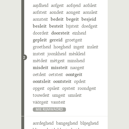
aajdheid
aofgeit
aofsjeid
aofsleit
aofsteit
aondeit
aongeit
aonsleit
aonsteit
bedeit
begeit
besjeid
besleit
besteit
bijsteit
doedgeit
doordeit
doorsteit
einheid
gepleit
gereid
groetgeit
groetheid
hoegheid
ingeit
insleit
insteit
joonkheid
mèskleid
2
mètdeit
mètgeit
minsheid
misdeit
missteit
naogeit
oetdeit
oetsteit
oontgeit
oontsleit
oontsteit
opdeit
opgeit
opsleit
opsteit
roondgeit
touwdeit
umgeit
umsleit
väörgeit
vassteit
MIE RIJMWÄÖRD
aordegheid
bangegheid
blijegheid