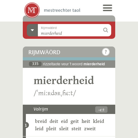
Rijmwäörd
RIJMWÄÖRD
335
rizzeltaote veur 't woord
mierderheid
mierderheid
/ˈmiːʀdəʀˌɦɛːt/
-ɛːt
Volrijm
breid
deit
eid
geit
heit
kleid
1
leid
pleit
sleit
steit
zweit