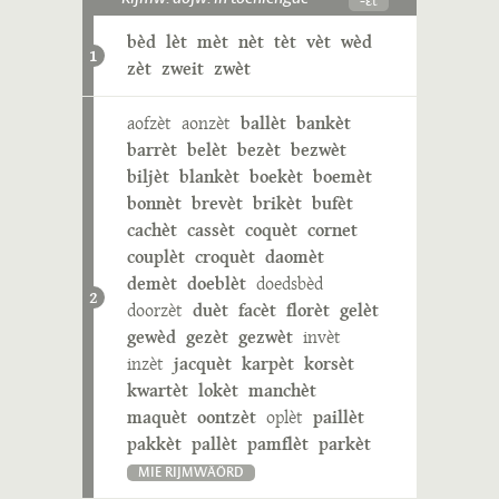
bèd
lèt
mèt
nèt
tèt
vèt
wèd
1
zèt
zweit
zwèt
aofzèt
aonzèt
ballèt
bankèt
barrèt
belèt
bezèt
bezwèt
biljèt
blankèt
boekèt
boemèt
bonnèt
brevèt
brikèt
bufèt
cachèt
cassèt
coquèt
cornet
couplèt
croquèt
daomèt
demèt
doeblèt
doedsbèd
2
doorzèt
duèt
facèt
florèt
gelèt
gewèd
gezèt
gezwèt
invèt
inzèt
jacquèt
karpèt
korsèt
kwartèt
lokèt
manchèt
maquèt
oontzèt
oplèt
paillèt
pakkèt
pallèt
pamflèt
parkèt
MIE RIJMWÄÖRD