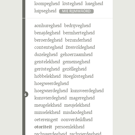
loompegheid
löstegheid
luiegheid
luipsegheid
MIE RIJMWÄÖRD
aonhuregheid
bedrijvegheid
benajdegheid
bermhertegheid
beroerdegheid
bezunderheid
contentegheid
Dreivöldegheid
duzelegheid
gehoerzaamheid
geistelekheid
gemeinegheid
geröstegheid
gezèllegheid
höbbelekheid
Hoeglöstegheid
hoegweerdegheid
hoegwierdegheid
kunsveerdegheid
4
kunsvierdegheid
mageregheid
meugelekheid
meujelekheid
minselekheid
misdaodegheid
oetereingeit
oonverdeildheid
otoriteit
persoenlekheid
rechveerdegheid
rechvierdegheid