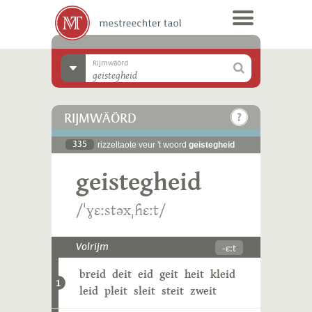
Rijmwäörd
RIJMWÄÖRD
335
rizzeltaote veur 't woord
geistegheid
geistegheid
/ˈɣɛːstəxˌɦɛːt/
-ɛːt
Volrijm
breid
deit
eid
geit
heit
kleid
1
leid
pleit
sleit
steit
zweit