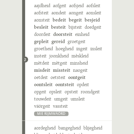
aajdheid
aofgeit
aofsjeid
aofsleit
aofsteit
aondeit
aongeit
aonsleit
aonsteit
bedeit
begeit
besjeid
besleit
besteit
bijsteit
doedgeit
doordeit
doorsteit
einheid
gepleit
gereid
groetgeit
groetheid
hoegheid
ingeit
insleit
insteit
joonkheid
mèskleid
2
mètdeit
mètgeit
minsheid
misdeit
missteit
naogeit
oetdeit
oetsteit
oontgeit
oontsleit
oontsteit
opdeit
opgeit
opsleit
opsteit
roondgeit
touwdeit
umgeit
umsleit
väörgeit
vassteit
MIE RIJMWÄÖRD
aordegheid
bangegheid
blijegheid