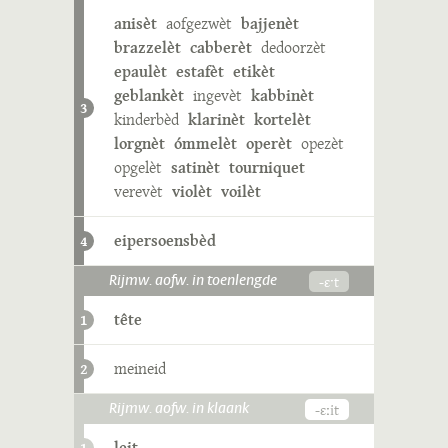
anisèt
aofgezwèt
bajjenèt
brazzelèt
cabberèt
dedoorzèt
epaulèt
estafèt
etikèt
geblankèt
ingevèt
kabbinèt
3
kinderbèd
klarinèt
kortelèt
lorgnèt
ómmelèt
operèt
opezèt
opgelèt
satinèt
tourniquet
verevèt
violèt
voilèt
eipersoensbèd
4
-ɛˑt
Rijmw. aofw. in toenlengde
tête
1
meineid
2
-ɛːit
Rijmw. aofw. in klaank
leit