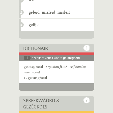
1
geleid
misleid
misleit
2
gelije
3
DICTIONAIR
1
rizzeltaot veur 't woord
geistegheid
geistegheid
/ˈɣɛːstəxˌɦɛːt/
zelfstandeg
naomwoord
1. geestigheid
SPREEKWÄÖRD &
GEZÈGKDES