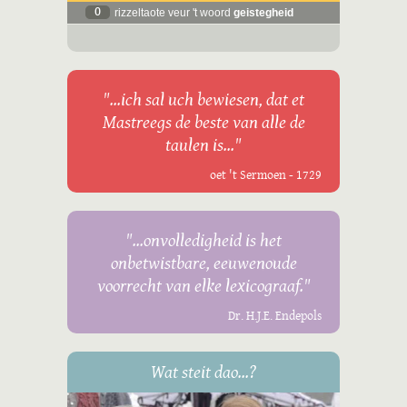
0
rizzeltaote veur 't woord
geistegheid
"...ich sal uch bewiesen, dat et
Mastreegs de beste van alle de
taulen is..."
oet 't Sermoen - 1729
"...onvolledigheid is het
onbetwistbare, eeuwenoude
voorrecht van elke lexicograaf."
Dr. H.J.E. Endepols
Wat steit dao...?