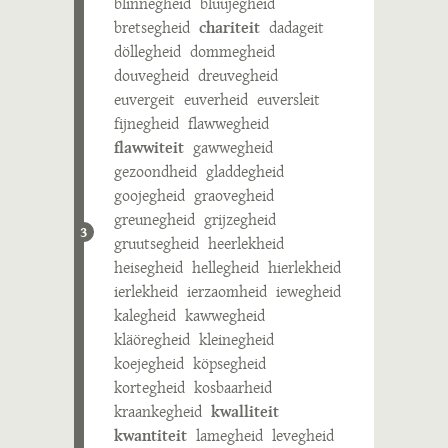
blinnegheid
bluujegheid
bretsegheid
chariteit
dadageit
döllegheid
dommegheid
douvegheid
dreuvegheid
euvergeit
euverheid
euversleit
fijnegheid
flawwegheid
flawwiteit
gawwegheid
gezoondheid
gladdegheid
goojegheid
graovegheid
greunegheid
grijzegheid
3
gruutsegheid
heerlekheid
heisegheid
hellegheid
hierlekheid
ierlekheid
ierzaomheid
iewegheid
kalegheid
kawwegheid
kläöregheid
kleinegheid
koejegheid
köpsegheid
kortegheid
kosbaarheid
kraankegheid
kwalliteit
kwantiteit
lamegheid
levegheid