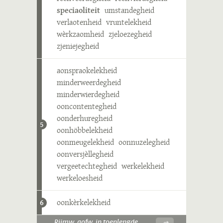
speciaoliteit
umstandegheid
verlaotenheid
vruntelekheid
wèrkzaomheid
zjeloezegheid
zjeniejegheid
aonspraokelekheid
minderweerdegheid
minderwierdegheid
ooncontentegheid
oonderhuregheid
5
oonhöbbelekheid
oonmeugelekheid
oonnuzelegheid
oonversjèllegheid
vergeetechtegheid
werkelekheid
werkeloesheid
oonkèrkelekheid
6
-ɛt
Rijmw. aofw. in toenlengde