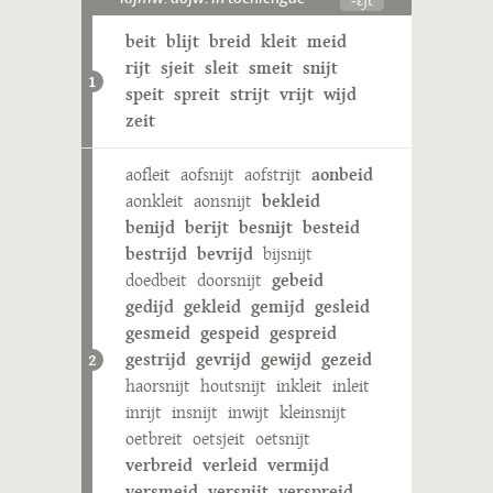
beit
blijt
breid
kleit
meid
rijt
sjeit
sleit
smeit
snijt
1
speit
spreit
strijt
vrijt
wijd
zeit
aofleit
aofsnijt
aofstrijt
aonbeid
aonkleit
aonsnijt
bekleid
benijd
berijt
besnijt
besteid
bestrijd
bevrijd
bijsnijt
doedbeit
doorsnijt
gebeid
gedijd
gekleid
gemijd
gesleid
gesmeid
gespeid
gespreid
gestrijd
gevrijd
gewijd
gezeid
2
haorsnijt
houtsnijt
inkleit
inleit
inrijt
insnijt
inwijt
kleinsnijt
oetbreit
oetsjeit
oetsnijt
verbreid
verleid
vermijd
versmeid
versnijt
verspreid