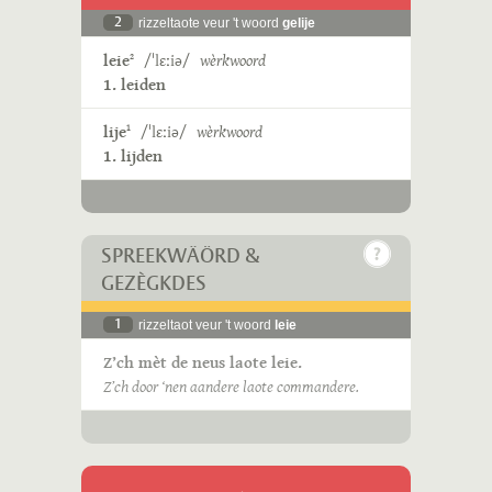
2
rizzeltaote veur 't woord
gelije
leie
/ˈlɛːiə/
wèrkwoord
2
1. leiden
lije
/ˈlɛːiə/
wèrkwoord
1
1. lijden
SPREEKWÄÖRD &
GEZÈGKDES
1
rizzeltaot veur 't woord
leie
Z’ch mèt de neus laote leie.
Z’ch door ‘nen aandere laote commandere.