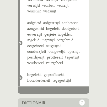
verwijd
veurbeit
veurrijt
veursnijt
wegsnijt
aofgeleid
aofgestrijd
aonbesteid
aongekleid
begeleit
doedgebeid
euverrijt
gesjeie
ingekleid
ingeleid
ingewijd
oetgebreid
3
oetgebreid
oetgesjeid
oondersjeit
oongewijd
opesnijt
peerdsjerijt
proffeseit
tegestrijt
veurbereid
veurgebeid
begeleid
geproffeseid
4
hoonderderleit
tegegestrijd
DICTIONAIR