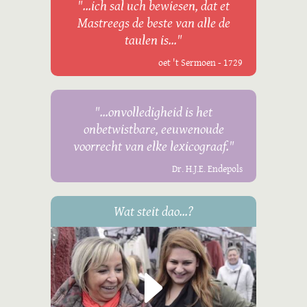
"...ich sal uch bewiesen, dat et
Mastreegs de beste van alle de
taulen is..."
oet 't Sermoen - 1729
"...onvolledigheid is het
onbetwistbare, eeuwenoude
voorrecht van elke lexicograaf."
Dr. H.J.E. Endepols
Wat steit dao...?