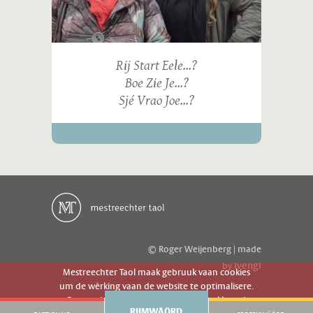
Rij Start Eele...?
Boe Zie Je...?
Sjé Vrao Joe...?
© Roger Weijenberg | made
ivengi
by
Mestreechter Taol maak gebruuk vaan cookies
um de wèrking vaan de website te optimalisere.
Es geer de website gebruuk gaot g'r akkoord
RIJMWÄÖRD