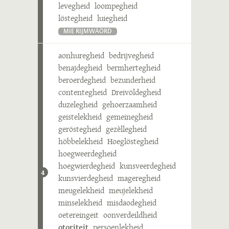
levegheid
loompegheid
löstegheid
luiegheid
MIE RIJMWÄÖRD
aonhuregheid
bedrijvegheid
benajdegheid
bermhertegheid
beroerdegheid
bezunderheid
contentegheid
Dreivöldegheid
duzelegheid
gehoerzaamheid
geistelekheid
gemeinegheid
geröstegheid
gezèllegheid
höbbelekheid
Hoeglöstegheid
hoegweerdegheid
hoegwierdegheid
kunsveerdegheid
4
kunsvierdegheid
mageregheid
meugelekheid
meujelekheid
minselekheid
misdaodegheid
oetereingeit
oonverdeildheid
otoriteit
persoenlekheid