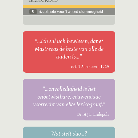
GEZÈGKDES
0
rizzeltaote veur 't woord
slummegheid
"...ich sal uch bewiesen, dat et
Mastreegs de beste van alle de
taulen is..."
oet 't Sermoen - 1729
"...onvolledigheid is het
onbetwistbare, eeuwenoude
voorrecht van elke lexicograaf."
Dr. H.J.E. Endepols
Wat steit dao...?