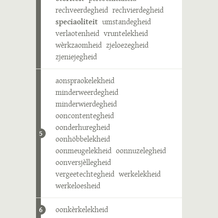
rechveerdegheid
rechvierdegheid
speciaoliteit
umstandegheid
verlaotenheid
vruntelekheid
wèrkzaomheid
zjeloezegheid
zjeniejegheid
aonspraokelekheid
minderweerdegheid
minderwierdegheid
ooncontentegheid
oonderhuregheid
5
oonhöbbelekheid
oonmeugelekheid
oonnuzelegheid
oonversjèllegheid
vergeetechtegheid
werkelekheid
werkeloesheid
oonkèrkelekheid
6