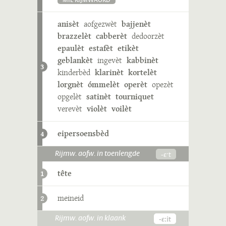
MIE RIJMWÄÖRD
anisèt
aofgezwèt
bajjenèt
brazzelèt
cabberèt
dedoorzèt
epaulèt
estafèt
etikèt
geblankèt
ingevèt
kabbinèt
3
kinderbèd
klarinèt
kortelèt
lorgnèt
ómmelèt
operèt
opezèt
opgelèt
satinèt
tourniquet
verevèt
violèt
voilèt
eipersoensbèd
4
-ɛˑt
Rijmw. aofw. in toenlengde
tête
1
meineid
2
-ɛːit
Rijmw. aofw. in klaank