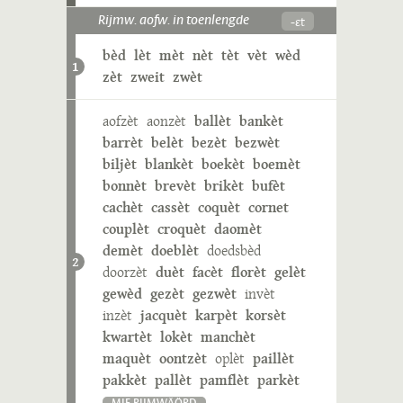
-ɛt
Rijmw. aofw. in toenlengde
bèd
lèt
mèt
nèt
tèt
vèt
wèd
1
zèt
zweit
zwèt
aofzèt
aonzèt
ballèt
bankèt
barrèt
belèt
bezèt
bezwèt
biljèt
blankèt
boekèt
boemèt
bonnèt
brevèt
brikèt
bufèt
cachèt
cassèt
coquèt
cornet
couplèt
croquèt
daomèt
demèt
doeblèt
doedsbèd
2
doorzèt
duèt
facèt
florèt
gelèt
gewèd
gezèt
gezwèt
invèt
inzèt
jacquèt
karpèt
korsèt
kwartèt
lokèt
manchèt
maquèt
oontzèt
oplèt
paillèt
pakkèt
pallèt
pamflèt
parkèt