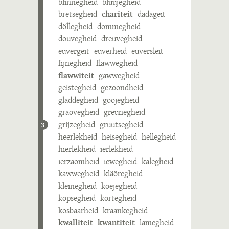
blinnegheid
bluujegheid
bretsegheid
chariteit
dadageit
döllegheid
dommegheid
douvegheid
dreuvegheid
euvergeit
euverheid
euversleit
fijnegheid
flawwegheid
flawwiteit
gawwegheid
geistegheid
gezoondheid
gladdegheid
goojegheid
graovegheid
greunegheid
grijzegheid
gruutsegheid
3
heerlekheid
heisegheid
hellegheid
hierlekheid
ierlekheid
ierzaomheid
iewegheid
kalegheid
kawwegheid
kläöregheid
kleinegheid
koejegheid
köpsegheid
kortegheid
kosbaarheid
kraankegheid
kwalliteit
kwantiteit
lamegheid