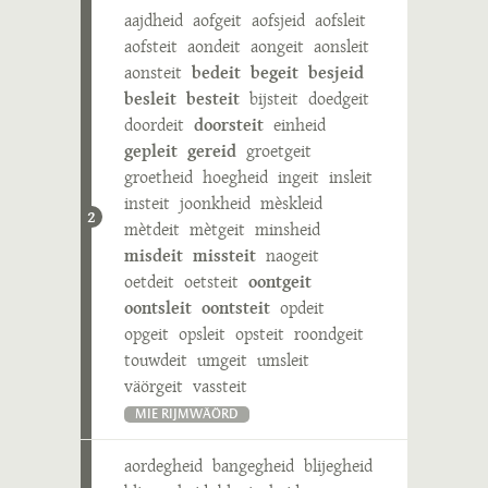
aajdheid
aofgeit
aofsjeid
aofsleit
aofsteit
aondeit
aongeit
aonsleit
aonsteit
bedeit
begeit
besjeid
besleit
besteit
bijsteit
doedgeit
doordeit
doorsteit
einheid
gepleit
gereid
groetgeit
groetheid
hoegheid
ingeit
insleit
insteit
joonkheid
mèskleid
2
mètdeit
mètgeit
minsheid
misdeit
missteit
naogeit
oetdeit
oetsteit
oontgeit
oontsleit
oontsteit
opdeit
opgeit
opsleit
opsteit
roondgeit
touwdeit
umgeit
umsleit
väörgeit
vassteit
MIE RIJMWÄÖRD
aordegheid
bangegheid
blijegheid