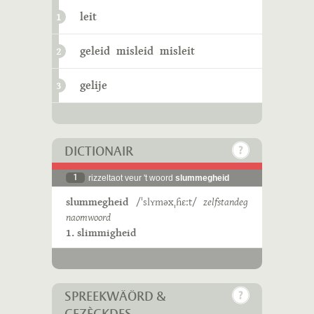
leit
1
geleid
misleid
misleit
2
gelije
3
DICTIONAIR
1
rizzeltaot veur 't woord
slummegheid
slummegheid
/ˈslʏməxˌɦɛːt/
zelfstandeg
naomwoord
1. slimmigheid
SPREEKWÄÖRD &