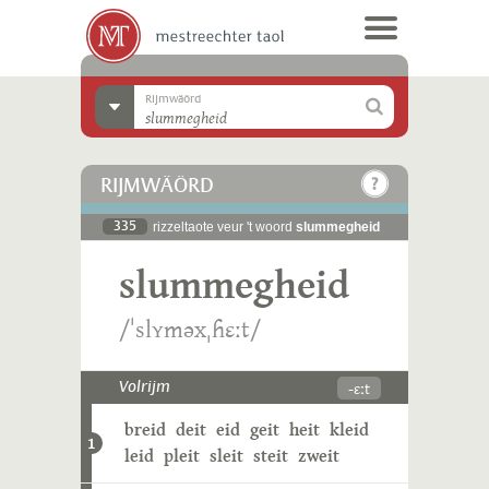
Rijmwäörd
RIJMWÄÖRD
335
rizzeltaote veur 't woord
slummegheid
slummegheid
/ˈslʏməxˌɦɛːt/
-ɛːt
Volrijm
breid
deit
eid
geit
heit
kleid
1
leid
pleit
sleit
steit
zweit