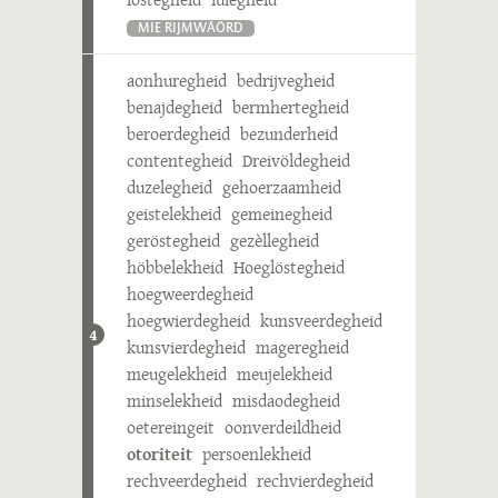
MIE RIJMWÄÖRD
aonhuregheid
bedrijvegheid
benajdegheid
bermhertegheid
beroerdegheid
bezunderheid
contentegheid
Dreivöldegheid
duzelegheid
gehoerzaamheid
geistelekheid
gemeinegheid
geröstegheid
gezèllegheid
höbbelekheid
Hoeglöstegheid
hoegweerdegheid
hoegwierdegheid
kunsveerdegheid
4
kunsvierdegheid
mageregheid
meugelekheid
meujelekheid
minselekheid
misdaodegheid
oetereingeit
oonverdeildheid
otoriteit
persoenlekheid
rechveerdegheid
rechvierdegheid