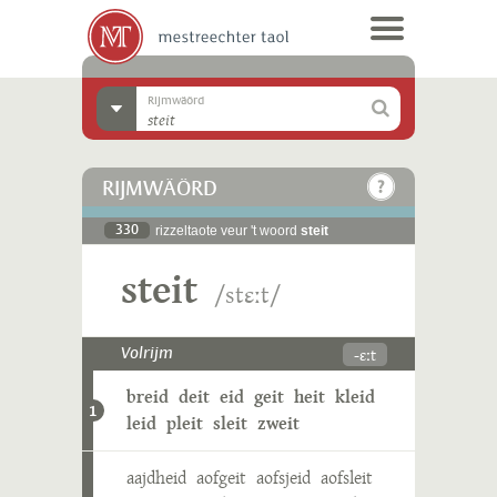
Rijmwäörd
RIJMWÄÖRD
330
rizzeltaote veur 't woord
steit
steit
/stɛːt/
-ɛːt
Volrijm
breid
deit
eid
geit
heit
kleid
1
leid
pleit
sleit
zweit
aajdheid
aofgeit
aofsjeid
aofsleit