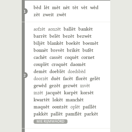
bèd
lèt
mèt
nèt
tèt
vèt
wèd
1
zèt
zweit
zwèt
aofzèt
aonzèt
ballèt
bankèt
barrèt
belèt
bezèt
bezwèt
biljèt
blankèt
boekèt
boemèt
bonnèt
brevèt
brikèt
bufèt
cachèt
cassèt
coquèt
cornet
couplèt
croquèt
daomèt
demèt
doeblèt
doedsbèd
2
doorzèt
duèt
facèt
florèt
gelèt
gewèd
gezèt
gezwèt
invèt
inzèt
jacquèt
karpèt
korsèt
kwartèt
lokèt
manchèt
maquèt
oontzèt
oplèt
paillèt
pakkèt
pallèt
pamflèt
parkèt
MIE RIJMWÄÖRD