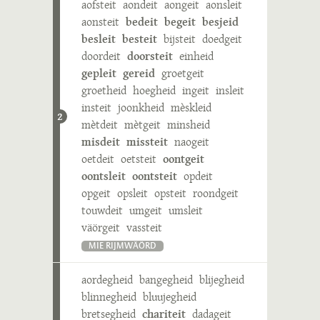
aofsteit
aondeit
aongeit
aonsleit
aonsteit
bedeit
begeit
besjeid
besleit
besteit
bijsteit
doedgeit
doordeit
doorsteit
einheid
gepleit
gereid
groetgeit
groetheid
hoegheid
ingeit
insleit
insteit
joonkheid
mèskleid
2
mètdeit
mètgeit
minsheid
misdeit
missteit
naogeit
oetdeit
oetsteit
oontgeit
oontsleit
oontsteit
opdeit
opgeit
opsleit
opsteit
roondgeit
touwdeit
umgeit
umsleit
väörgeit
vassteit
MIE RIJMWÄÖRD
aordegheid
bangegheid
blijegheid
blinnegheid
bluujegheid
bretsegheid
chariteit
dadageit