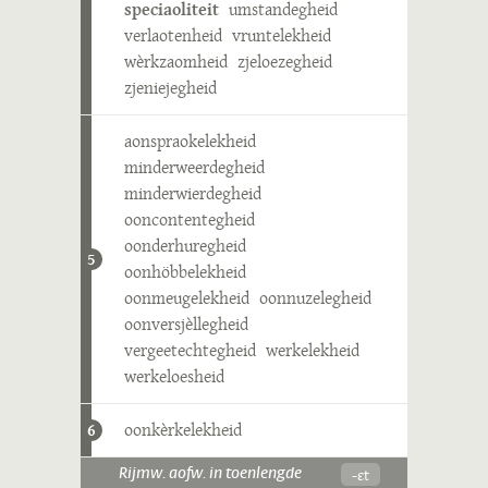
speciaoliteit
umstandegheid
verlaotenheid
vruntelekheid
wèrkzaomheid
zjeloezegheid
zjeniejegheid
aonspraokelekheid
minderweerdegheid
minderwierdegheid
ooncontentegheid
oonderhuregheid
5
oonhöbbelekheid
oonmeugelekheid
oonnuzelegheid
oonversjèllegheid
vergeetechtegheid
werkelekheid
werkeloesheid
oonkèrkelekheid
6
-ɛt
Rijmw. aofw. in toenlengde