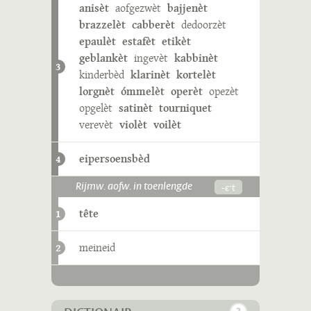
anisèt
aofgezwèt
bajjenèt
brazzelèt
cabberèt
dedoorzèt
epaulèt
estafèt
etikèt
geblankèt
ingevèt
kabbinèt
3
kinderbèd
klarinèt
kortelèt
lorgnèt
ómmelèt
operèt
opezèt
opgelèt
satinèt
tourniquet
verevèt
violèt
voilèt
eipersoensbèd
4
-ɛˑt
Rijmw. aofw. in toenlengde
tête
1
meineid
2