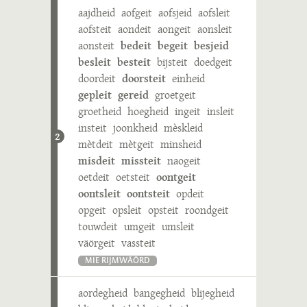
aajdheid
aofgeit
aofsjeid
aofsleit
aofsteit
aondeit
aongeit
aonsleit
aonsteit
bedeit
begeit
besjeid
besleit
besteit
bijsteit
doedgeit
doordeit
doorsteit
einheid
gepleit
gereid
groetgeit
groetheid
hoegheid
ingeit
insleit
insteit
joonkheid
mèskleid
2
mètdeit
mètgeit
minsheid
misdeit
missteit
naogeit
oetdeit
oetsteit
oontgeit
oontsleit
oontsteit
opdeit
opgeit
opsleit
opsteit
roondgeit
touwdeit
umgeit
umsleit
väörgeit
vassteit
MIE RIJMWÄÖRD
aordegheid
bangegheid
blijegheid