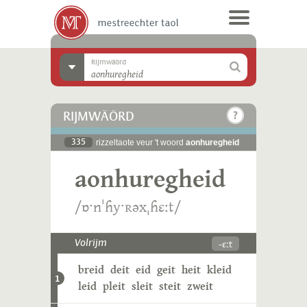
Rijmwäörd
RIJMWÄÖRD
335
rizzeltaote veur 't woord
aonhuregheid
aonhuregheid
/ɒˑnˈɦyˑʀəxˌɦɛːt/
-ɛːt
Volrijm
breid
deit
eid
geit
heit
kleid
1
leid
pleit
sleit
steit
zweit