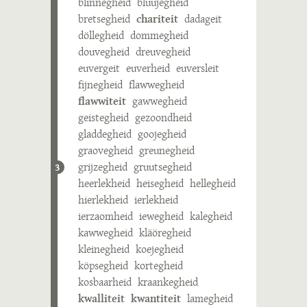
blinnegheid
bluujegheid
bretsegheid
chariteit
dadageit
döllegheid
dommegheid
douvegheid
dreuvegheid
euvergeit
euverheid
euversleit
fijnegheid
flawwegheid
flawwiteit
gawwegheid
geistegheid
gezoondheid
gladdegheid
goojegheid
graovegheid
greunegheid
grijzegheid
gruutsegheid
3
heerlekheid
heisegheid
hellegheid
hierlekheid
ierlekheid
ierzaomheid
iewegheid
kalegheid
kawwegheid
kläöregheid
kleinegheid
koejegheid
köpsegheid
kortegheid
kosbaarheid
kraankegheid
kwalliteit
kwantiteit
lamegheid