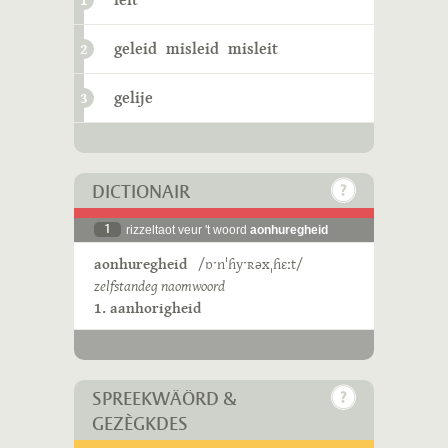
1
geleid
misleid
misleit
2
gelije
3
DICTIONAIR
1
rizzeltaot veur 't woord
aonhuregheid
aonhuregheid
/ɒˑnˈɦyˑʀəxˌɦɛːt/
zelfstandeg naomwoord
1. aanhorigheid
SPREEKWÄÖRD &
GEZÈGKDES