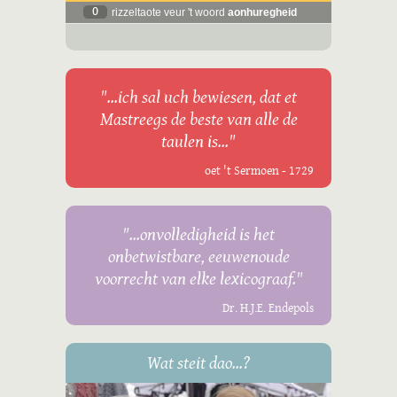
0
rizzeltaote veur 't woord
aonhuregheid
"...ich sal uch bewiesen, dat et
Mastreegs de beste van alle de
taulen is..."
oet 't Sermoen - 1729
"...onvolledigheid is het
onbetwistbare, eeuwenoude
voorrecht van elke lexicograaf."
Dr. H.J.E. Endepols
Wat steit dao...?