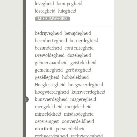
levegheid
loompegheid
löstegheid
luiegheid
MIE RIJMWÄÖRD
bedrijvegheid
benajdegheid
bermhertegheid
beroerdegheid
bezunderheid
contentegheid
Dreivöldegheid
duzelegheid
gehoerzaamheid
geistelekheid
gemeinegheid
geröstegheid
gezèllegheid
höbbelekheid
Hoeglöstegheid
hoegweerdegheid
hoegwierdegheid
kunsveerdegheid
kunsvierdegheid
mageregheid
4
meugelekheid
meujelekheid
minselekheid
misdaodegheid
oetereingeit
oonverdeildheid
otoriteit
persoenlekheid
rechveerdegheid
rechvierdegheid