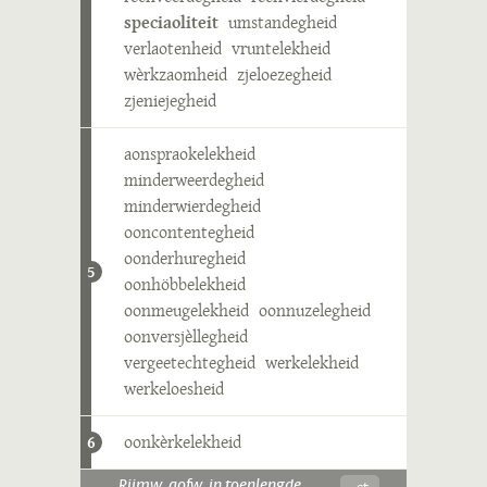
speciaoliteit
umstandegheid
verlaotenheid
vruntelekheid
wèrkzaomheid
zjeloezegheid
zjeniejegheid
aonspraokelekheid
minderweerdegheid
minderwierdegheid
ooncontentegheid
oonderhuregheid
5
oonhöbbelekheid
oonmeugelekheid
oonnuzelegheid
oonversjèllegheid
vergeetechtegheid
werkelekheid
werkeloesheid
oonkèrkelekheid
6
-ɛt
Rijmw. aofw. in toenlengde