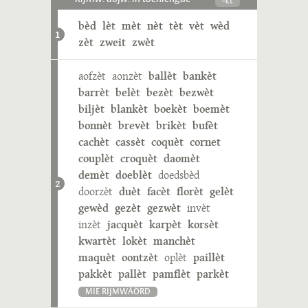
bèd
lèt
mèt
nèt
tèt
vèt
wèd
1
zèt
zweit
zwèt
aofzèt
aonzèt
ballèt
bankèt
barrèt
belèt
bezèt
bezwèt
biljèt
blankèt
boekèt
boemèt
bonnèt
brevèt
brikèt
bufèt
cachèt
cassèt
coquèt
cornet
couplèt
croquèt
daomèt
demèt
doeblèt
doedsbèd
2
doorzèt
duèt
facèt
florèt
gelèt
gewèd
gezèt
gezwèt
invèt
inzèt
jacquèt
karpèt
korsèt
kwartèt
lokèt
manchèt
maquèt
oontzèt
oplèt
paillèt
pakkèt
pallèt
pamflèt
parkèt
MIE RIJMWÄÖRD