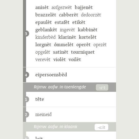
anisèt
aofgezwèt
bajjenèt
brazzelèt
cabberèt
dedoorzèt
epaulèt
estafèt
etikèt
geblankèt
ingevèt
kabbinèt
3
kinderbèd
klarinèt
kortelèt
lorgnèt
ómmelèt
operèt
opezèt
opgelèt
satinèt
tourniquet
verevèt
violèt
voilèt
eipersoensbèd
4
-ɛˑt
Rijmw. aofw. in toenlengde
tête
1
meineid
2
-ɛːit
Rijmw. aofw. in klaank
leit