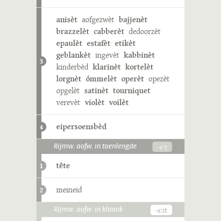
anisèt
aofgezwèt
bajjenèt
brazzelèt
cabberèt
dedoorzèt
epaulèt
estafèt
etikèt
geblankèt
ingevèt
kabbinèt
3
kinderbèd
klarinèt
kortelèt
lorgnèt
ómmelèt
operèt
opezèt
opgelèt
satinèt
tourniquet
verevèt
violèt
voilèt
eipersoensbèd
4
-ɛˑt
Rijmw. aofw. in toenlengde
tête
1
meineid
2
-ɛːit
Rijmw. aofw. in klaank