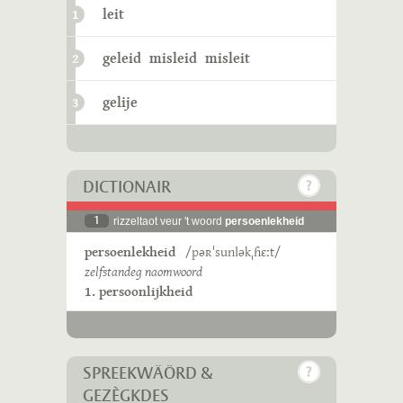
leit
1
geleid
misleid
misleit
2
gelije
3
DICTIONAIR
1
rizzeltaot veur 't woord
persoenlekheid
persoenlekheid
/pəʀˈsunləkˌɦɛːt/
zelfstandeg naomwoord
1. persoonlijkheid
SPREEKWÄÖRD &
GEZÈGKDES