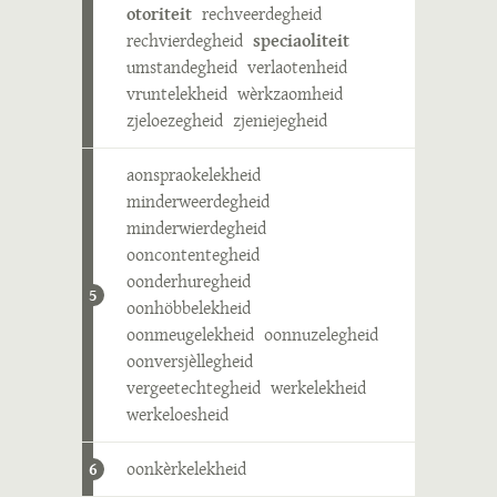
otoriteit
rechveerdegheid
rechvierdegheid
speciaoliteit
umstandegheid
verlaotenheid
vruntelekheid
wèrkzaomheid
zjeloezegheid
zjeniejegheid
aonspraokelekheid
minderweerdegheid
minderwierdegheid
ooncontentegheid
oonderhuregheid
5
oonhöbbelekheid
oonmeugelekheid
oonnuzelegheid
oonversjèllegheid
vergeetechtegheid
werkelekheid
werkeloesheid
oonkèrkelekheid
6