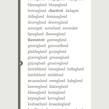
blinnegheid
bluujegheid
bretsegheid
chariteit
dadageit
döllegheid
dommegheid
douvegheid
dreuvegheid
euvergeit
euverheid
euversleit
fijnegheid
flawwegheid
flawwiteit
gawwegheid
geistegheid
gezoondheid
gladdegheid
goojegheid
graovegheid
greunegheid
grijzegheid
gruutsegheid
3
heerlekheid
heisegheid
hellegheid
hierlekheid
ierlekheid
ierzaomheid
iewegheid
kalegheid
kawwegheid
kläöregheid
kleinegheid
koejegheid
köpsegheid
kortegheid
kosbaarheid
kraankegheid