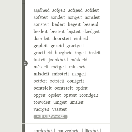
aajdheid
aofgeit
aofsjeid
aofsleit
aofsteit
aondeit
aongeit
aonsleit
aonsteit
bedeit
begeit
besjeid
besleit
besteit
bijsteit
doedgeit
doordeit
doorsteit
einheid
gepleit
gereid
groetgeit
groetheid
hoegheid
ingeit
insleit
insteit
joonkheid
mèskleid
2
mètdeit
mètgeit
minsheid
misdeit
missteit
naogeit
oetdeit
oetsteit
oontgeit
oontsleit
oontsteit
opdeit
opgeit
opsleit
opsteit
roondgeit
touwdeit
umgeit
umsleit
väörgeit
vassteit
MIE RIJMWÄÖRD
aordegheid
bangegheid
blijegheid