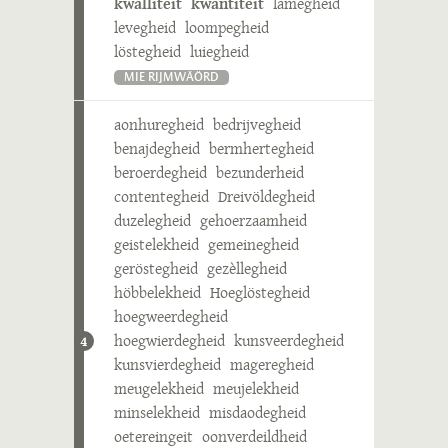
kwalliteit
kwantiteit
lamegheid
levegheid
loompegheid
löstegheid
luiegheid
MIE RIJMWÄÖRD
aonhuregheid
bedrijvegheid
benajdegheid
bermhertegheid
beroerdegheid
bezunderheid
contentegheid
Dreivöldegheid
duzelegheid
gehoerzaamheid
geistelekheid
gemeinegheid
geröstegheid
gezèllegheid
höbbelekheid
Hoeglöstegheid
hoegweerdegheid
hoegwierdegheid
kunsveerdegheid
4
kunsvierdegheid
mageregheid
meugelekheid
meujelekheid
minselekheid
misdaodegheid
oetereingeit
oonverdeildheid