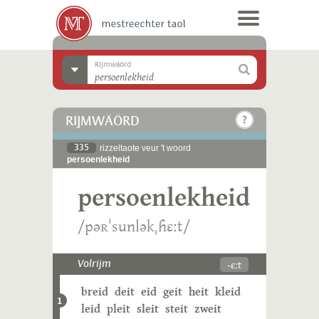
Rijmwäörd
RIJMWÄÖRD
335
rizzeltaote veur 't woord
persoenlekheid
persoenlekheid
/pəʀˈsunləkˌɦɛːt/
-ɛːt
Volrijm
breid
deit
eid
geit
heit
kleid
1
leid
pleit
sleit
steit
zweit