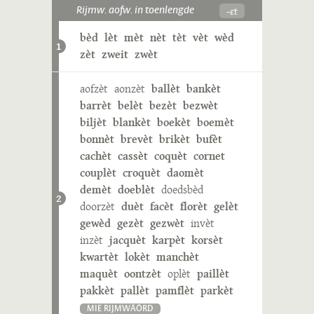
-ɛt
Rijmw. aofw. in toenlengde
bèd
lèt
mèt
nèt
tèt
vèt
wèd
1
zèt
zweit
zwèt
aofzèt
aonzèt
ballèt
bankèt
barrèt
belèt
bezèt
bezwèt
biljèt
blankèt
boekèt
boemèt
bonnèt
brevèt
brikèt
bufèt
cachèt
cassèt
coquèt
cornet
couplèt
croquèt
daomèt
demèt
doeblèt
doedsbèd
2
doorzèt
duèt
facèt
florèt
gelèt
gewèd
gezèt
gezwèt
invèt
inzèt
jacquèt
karpèt
korsèt
kwartèt
lokèt
manchèt
maquèt
oontzèt
oplèt
paillèt
pakkèt
pallèt
pamflèt
parkèt
MIE RIJMWÄÖRD