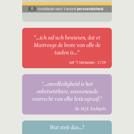
0
rizzeltaote veur 't woord
persoenlekheid
"...ich sal uch bewiesen, dat et
Mastreegs de beste van alle de
taulen is..."
oet 't Sermoen - 1729
"...onvolledigheid is het
onbetwistbare, eeuwenoude
voorrecht van elke lexicograaf."
Dr. H.J.E. Endepols
Wat steit dao...?