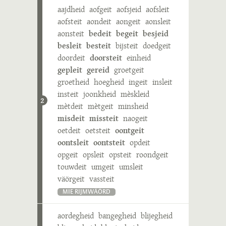
aajdheid
aofgeit
aofsjeid
aofsleit
aofsteit
aondeit
aongeit
aonsleit
aonsteit
bedeit
begeit
besjeid
besleit
besteit
bijsteit
doedgeit
doordeit
doorsteit
einheid
gepleit
gereid
groetgeit
groetheid
hoegheid
ingeit
insleit
insteit
joonkheid
mèskleid
2
mètdeit
mètgeit
minsheid
misdeit
missteit
naogeit
oetdeit
oetsteit
oontgeit
oontsleit
oontsteit
opdeit
opgeit
opsleit
opsteit
roondgeit
touwdeit
umgeit
umsleit
väörgeit
vassteit
MIE RIJMWÄÖRD
aordegheid
bangegheid
blijegheid