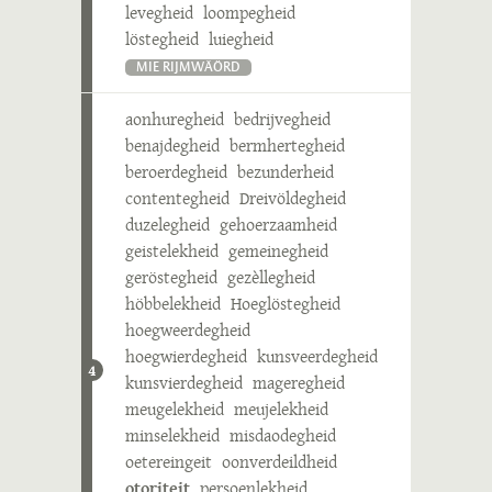
levegheid
loompegheid
löstegheid
luiegheid
MIE RIJMWÄÖRD
aonhuregheid
bedrijvegheid
benajdegheid
bermhertegheid
beroerdegheid
bezunderheid
contentegheid
Dreivöldegheid
duzelegheid
gehoerzaamheid
geistelekheid
gemeinegheid
geröstegheid
gezèllegheid
höbbelekheid
Hoeglöstegheid
hoegweerdegheid
hoegwierdegheid
kunsveerdegheid
4
kunsvierdegheid
mageregheid
meugelekheid
meujelekheid
minselekheid
misdaodegheid
oetereingeit
oonverdeildheid
otoriteit
persoenlekheid