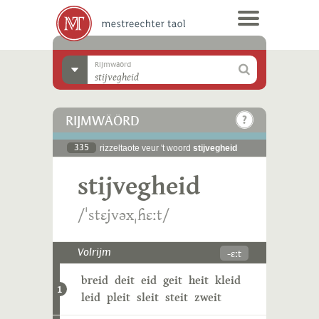
Rijmwäörd
RIJMWÄÖRD
335
rizzeltaote veur 't woord
stijvegheid
stijvegheid
/ˈstɛjvəxˌɦɛːt/
-ɛːt
Volrijm
breid
deit
eid
geit
heit
kleid
1
leid
pleit
sleit
steit
zweit