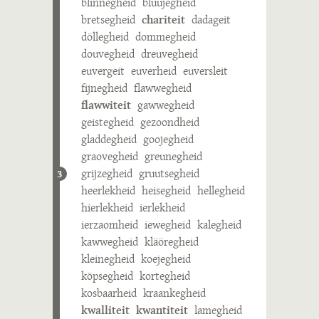
blinnegheid
bluujegheid
bretsegheid
chariteit
dadageit
döllegheid
dommegheid
douvegheid
dreuvegheid
euvergeit
euverheid
euversleit
fijnegheid
flawwegheid
flawwiteit
gawwegheid
geistegheid
gezoondheid
gladdegheid
goojegheid
graovegheid
greunegheid
grijzegheid
gruutsegheid
3
heerlekheid
heisegheid
hellegheid
hierlekheid
ierlekheid
ierzaomheid
iewegheid
kalegheid
kawwegheid
kläöregheid
kleinegheid
koejegheid
köpsegheid
kortegheid
kosbaarheid
kraankegheid
kwalliteit
kwantiteit
lamegheid