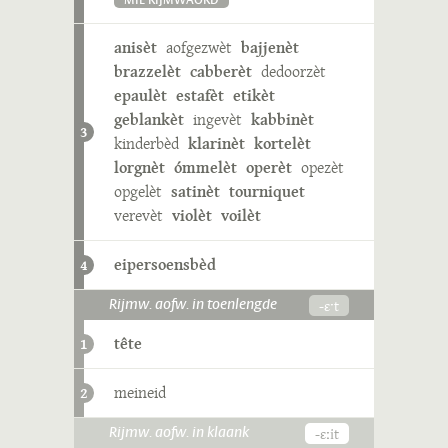
MIE RIJMWÄÖRD
anisèt
aofgezwèt
bajjenèt
brazzelèt
cabberèt
dedoorzèt
epaulèt
estafèt
etikèt
geblankèt
ingevèt
kabbinèt
3
kinderbèd
klarinèt
kortelèt
lorgnèt
ómmelèt
operèt
opezèt
opgelèt
satinèt
tourniquet
verevèt
violèt
voilèt
eipersoensbèd
4
-ɛˑt
Rijmw. aofw. in toenlengde
tête
1
meineid
2
-ɛːit
Rijmw. aofw. in klaank