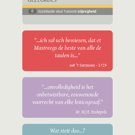
GEZÈGKDES
0
rizzeltaote veur 't woord
stijvegheid
"...ich sal uch bewiesen, dat et
Mastreegs de beste van alle de
taulen is..."
oet 't Sermoen - 1729
"...onvolledigheid is het
onbetwistbare, eeuwenoude
voorrecht van elke lexicograaf."
Dr. H.J.E. Endepols
Wat steit dao...?