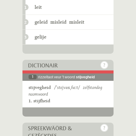
leit
1
geleid
misleid
misleit
2
gelije
3
DICTIONAIR
1
rizzeltaot veur 't woord
stijvegheid
stijvegheid
/ˈstɛjvəxˌɦɛːt/
zelfstandeg
naomwoord
1. stijfheid
SPREEKWÄÖRD &