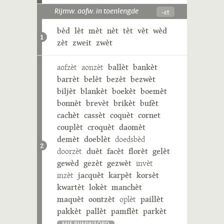
-ɛt
Rijmw. aofw. in toenlengde
bèd
lèt
mèt
nèt
tèt
vèt
wèd
1
zèt
zweit
zwèt
aofzèt
aonzèt
ballèt
bankèt
barrèt
belèt
bezèt
bezwèt
biljèt
blankèt
boekèt
boemèt
bonnèt
brevèt
brikèt
bufèt
cachèt
cassèt
coquèt
cornet
couplèt
croquèt
daomèt
demèt
doeblèt
doedsbèd
2
doorzèt
duèt
facèt
florèt
gelèt
gewèd
gezèt
gezwèt
invèt
inzèt
jacquèt
karpèt
korsèt
kwartèt
lokèt
manchèt
maquèt
oontzèt
oplèt
paillèt
pakkèt
pallèt
pamflèt
parkèt