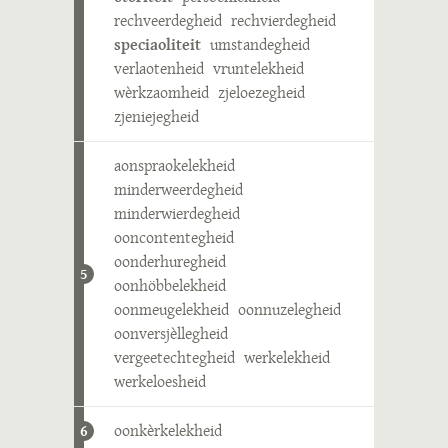
rechveerdegheid
rechvierdegheid
speciaoliteit
umstandegheid
verlaotenheid
vruntelekheid
wèrkzaomheid
zjeloezegheid
zjeniejegheid
aonspraokelekheid
minderweerdegheid
minderwierdegheid
ooncontentegheid
oonderhuregheid
5
oonhöbbelekheid
oonmeugelekheid
oonnuzelegheid
oonversjèllegheid
vergeetechtegheid
werkelekheid
werkeloesheid
oonkèrkelekheid
6