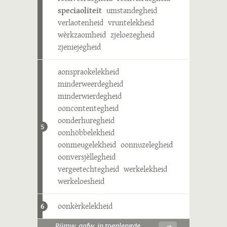
speciaoliteit
umstandegheid
verlaotenheid
vruntelekheid
wèrkzaomheid
zjeloezegheid
zjeniejegheid
aonspraokelekheid
minderweerdegheid
minderwierdegheid
ooncontentegheid
oonderhuregheid
5
oonhöbbelekheid
oonmeugelekheid
oonnuzelegheid
oonversjèllegheid
vergeetechtegheid
werkelekheid
werkeloesheid
oonkèrkelekheid
6
-ɛt
Rijmw. aofw. in toenlengde