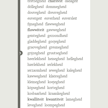
bretsegheid
chariteit
dadageit
döllegheid
dommegheid
douvegheid
dreuvegheid
euvergeit
euverheid
euversleit
fijnegheid
flawwegheid
flawwiteit
gawwegheid
geistegheid
gezoondheid
gladdegheid
goojegheid
graovegheid
greunegheid
grijzegheid
gruutsegheid
3
heerlekheid
heisegheid
hellegheid
hierlekheid
ierlekheid
ierzaomheid
iewegheid
kalegheid
kawwegheid
kläöregheid
kleinegheid
koejegheid
köpsegheid
kortegheid
kosbaarheid
kraankegheid
kwalliteit
kwantiteit
lamegheid
levegheid
loompegheid