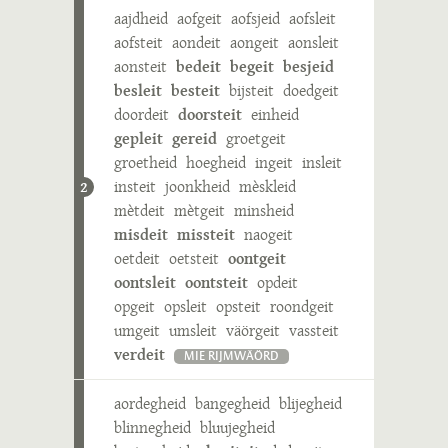
aajdheid
aofgeit
aofsjeid
aofsleit
aofsteit
aondeit
aongeit
aonsleit
aonsteit
bedeit
begeit
besjeid
besleit
besteit
bijsteit
doedgeit
doordeit
doorsteit
einheid
gepleit
gereid
groetgeit
groetheid
hoegheid
ingeit
insleit
insteit
joonkheid
mèskleid
2
mètdeit
mètgeit
minsheid
misdeit
missteit
naogeit
oetdeit
oetsteit
oontgeit
oontsleit
oontsteit
opdeit
opgeit
opsleit
opsteit
roondgeit
umgeit
umsleit
väörgeit
vassteit
verdeit
MIE RIJMWÄÖRD
aordegheid
bangegheid
blijegheid
blinnegheid
bluujegheid