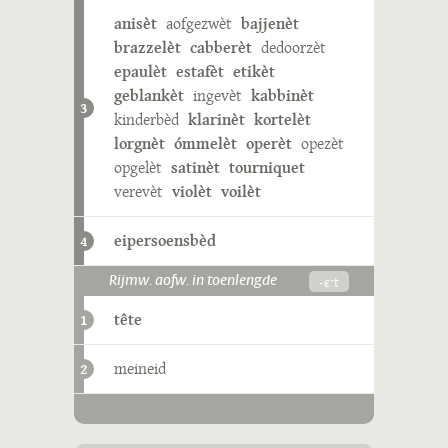
anisèt
aofgezwèt
bajjenèt
brazzelèt
cabberèt
dedoorzèt
epaulèt
estafèt
etikèt
geblankèt
ingevèt
kabbinèt
3
kinderbèd
klarinèt
kortelèt
lorgnèt
ómmelèt
operèt
opezèt
opgelèt
satinèt
tourniquet
verevèt
violèt
voilèt
eipersoensbèd
4
-ɛˑt
Rijmw. aofw. in toenlengde
tête
1
meineid
2