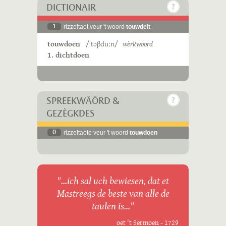
DICTIONAIR
1
rizzeltaot veur 't woord
touwdeit
touwdoen
/ˈtɔβduːn/
wèrkwoord
1. dichtdoen
SPREEKWÄÖRD &
GEZÈGKDES
0
rizzeltaote veur 't woord
touwdoen
"...ich sal uch bewiesen, dat et
Mastreegs de beste van alle de
taulen is..."
oet 't Sermoen - 1729