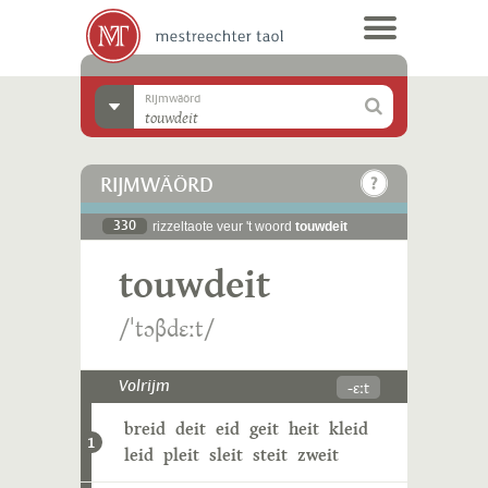
Rijmwäörd
RIJMWÄÖRD
330
rizzeltaote veur 't woord
touwdeit
touwdeit
/ˈtɔβdɛːt/
-ɛːt
Volrijm
breid
deit
eid
geit
heit
kleid
1
leid
pleit
sleit
steit
zweit