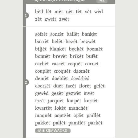
bèd
lèt
mèt
nèt
tèt
vèt
wèd
1
zèt
zweit
zwèt
aofzèt
aonzèt
ballèt
bankèt
barrèt
belèt
bezèt
bezwèt
biljèt
blankèt
boekèt
boemèt
bonnèt
brevèt
brikèt
bufèt
cachèt
cassèt
coquèt
cornet
couplèt
croquèt
daomèt
demèt
doeblèt
doedsbèd
2
doorzèt
duèt
facèt
florèt
gelèt
gewèd
gezèt
gezwèt
invèt
inzèt
jacquèt
karpèt
korsèt
kwartèt
lokèt
manchèt
maquèt
oontzèt
oplèt
paillèt
pakkèt
pallèt
pamflèt
parkèt
MIE RIJMWÄÖRD