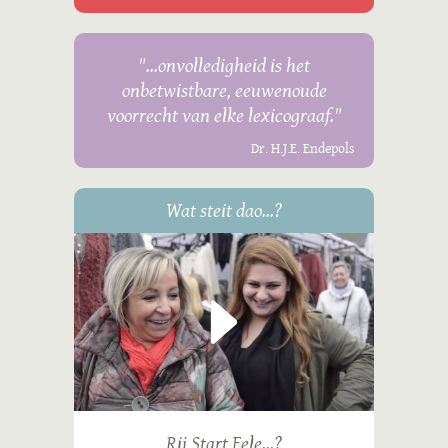
"...onvolledigheid is het
onbetwistbare, eeuwenoude
voorrecht van elke lexicograaf."
Dr. H.J.E. Endepols
Wat steit dao...?
Rij Start Eele...?