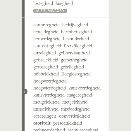
löstegheid
luiegheid
MIE RIJMWÄÖRD
aonhuregheid
bedrijvegheid
benajdegheid
bermhertegheid
beroerdegheid
bezunderheid
contentegheid
Dreivöldegheid
duzelegheid
gehoerzaamheid
geistelekheid
gemeinegheid
geröstegheid
gezèllegheid
höbbelekheid
Hoeglöstegheid
hoegweerdegheid
hoegwierdegheid
kunsveerdegheid
4
kunsvierdegheid
mageregheid
meugelekheid
meujelekheid
minselekheid
misdaodegheid
oetereingeit
oonverdeildheid
otoriteit
persoenlekheid
rechveerdegheid
rechvierdegheid