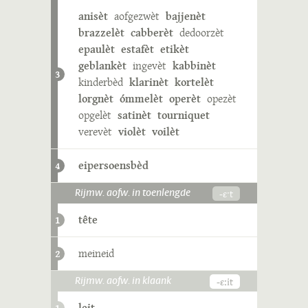
anisèt
aofgezwèt
bajjenèt
brazzelèt
cabberèt
dedoorzèt
epaulèt
estafèt
etikèt
geblankèt
ingevèt
kabbinèt
3
kinderbèd
klarinèt
kortelèt
lorgnèt
ómmelèt
operèt
opezèt
opgelèt
satinèt
tourniquet
verevèt
violèt
voilèt
eipersoensbèd
4
-ɛˑt
Rijmw. aofw. in toenlengde
tête
1
meineid
2
-ɛːit
Rijmw. aofw. in klaank
leit