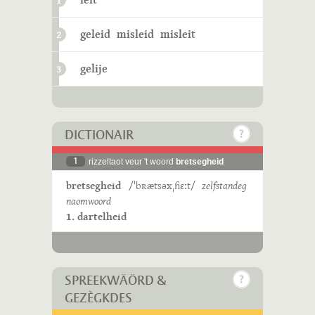
1
geleid
misleid
misleit
2
gelije
3
DICTIONAIR
1
rizzeltaot veur 't woord
bretsegheid
bretsegheid
/ˈbʀætsəxˌɦɛːt/
zelfstandeg
naomwoord
1. dartelheid
SPREEKWÄÖRD &
GEZÈGKDES