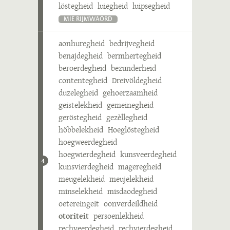
löstegheid
luiegheid
luipsegheid
MIE RIJMWÄÖRD
aonhuregheid
bedrijvegheid
benajdegheid
bermhertegheid
beroerdegheid
bezunderheid
contentegheid
Dreivöldegheid
duzelegheid
gehoerzaamheid
geistelekheid
gemeinegheid
geröstegheid
gezèllegheid
höbbelekheid
Hoeglöstegheid
hoegweerdegheid
hoegwierdegheid
kunsveerdegheid
4
kunsvierdegheid
mageregheid
meugelekheid
meujelekheid
minselekheid
misdaodegheid
oetereingeit
oonverdeildheid
otoriteit
persoenlekheid
rechveerdegheid
rechvierdegheid