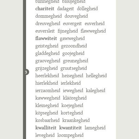
blinnegheid
bluujegheid
chariteit
dadageit
döllegheid
dommegheid
douvegheid
dreuvegheid
euvergeit
euverheid
euversleit
fijnegheid
flawwegheid
flawwiteit
gawwegheid
geistegheid
gezoondheid
gladdegheid
goojegheid
graovegheid
greunegheid
grijzegheid
gruutsegheid
3
heerlekheid
heisegheid
hellegheid
hierlekheid
ierlekheid
ierzaomheid
iewegheid
kalegheid
kawwegheid
kläöregheid
kleinegheid
koejegheid
köpsegheid
kortegheid
kosbaarheid
kraankegheid
kwalliteit
kwantiteit
lamegheid
levegheid
loompegheid