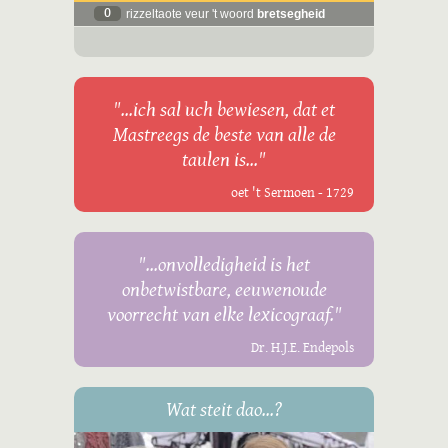
0
rizzeltaote veur 't woord
bretsegheid
"...ich sal uch bewiesen, dat et
Mastreegs de beste van alle de
taulen is..."
oet 't Sermoen - 1729
"...onvolledigheid is het
onbetwistbare, eeuwenoude
voorrecht van elke lexicograaf."
Dr. H.J.E. Endepols
Wat steit dao...?