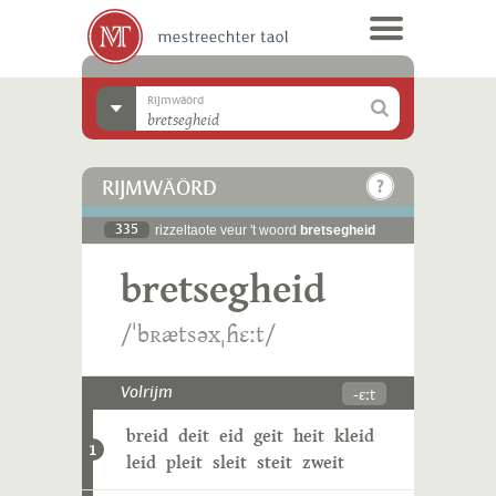
Rijmwäörd
RIJMWÄÖRD
335
rizzeltaote veur 't woord
bretsegheid
bretsegheid
/ˈbʀætsəxˌɦɛːt/
-ɛːt
Volrijm
breid
deit
eid
geit
heit
kleid
1
leid
pleit
sleit
steit
zweit