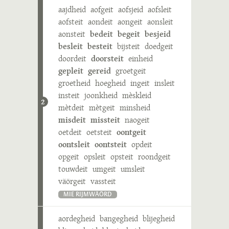
aajdheid
aofgeit
aofsjeid
aofsleit
aofsteit
aondeit
aongeit
aonsleit
aonsteit
bedeit
begeit
besjeid
besleit
besteit
bijsteit
doedgeit
doordeit
doorsteit
einheid
gepleit
gereid
groetgeit
groetheid
hoegheid
ingeit
insleit
insteit
joonkheid
mèskleid
2
mètdeit
mètgeit
minsheid
misdeit
missteit
naogeit
oetdeit
oetsteit
oontgeit
oontsleit
oontsteit
opdeit
opgeit
opsleit
opsteit
roondgeit
touwdeit
umgeit
umsleit
väörgeit
vassteit
MIE RIJMWÄÖRD
aordegheid
bangegheid
blijegheid