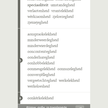
speciaoliteit
umstandegheid
verlaotenheid
vruntelekheid
wèrkzaomheid
zjeloezegheid
zjeniejegheid
aonspraokelekheid
minderweerdegheid
minderwierdegheid
ooncontentegheid
oonderhuregheid
5
oonhöbbelekheid
oonmeugelekheid
oonnuzelegheid
oonversjèllegheid
vergeetechtegheid
werkelekheid
werkeloesheid
oonkèrkelekheid
6
-ɛt
Rijmw. aofw. in toenlengde