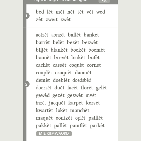
bèd
lèt
mèt
nèt
tèt
vèt
wèd
1
zèt
zweit
zwèt
aofzèt
aonzèt
ballèt
bankèt
barrèt
belèt
bezèt
bezwèt
biljèt
blankèt
boekèt
boemèt
bonnèt
brevèt
brikèt
bufèt
cachèt
cassèt
coquèt
cornet
couplèt
croquèt
daomèt
demèt
doeblèt
doedsbèd
2
doorzèt
duèt
facèt
florèt
gelèt
gewèd
gezèt
gezwèt
invèt
inzèt
jacquèt
karpèt
korsèt
kwartèt
lokèt
manchèt
maquèt
oontzèt
oplèt
paillèt
pakkèt
pallèt
pamflèt
parkèt
MIE RIJMWÄÖRD