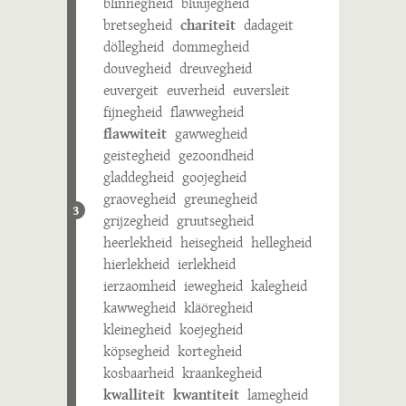
blinnegheid
bluujegheid
bretsegheid
chariteit
dadageit
döllegheid
dommegheid
douvegheid
dreuvegheid
euvergeit
euverheid
euversleit
fijnegheid
flawwegheid
flawwiteit
gawwegheid
geistegheid
gezoondheid
gladdegheid
goojegheid
graovegheid
greunegheid
3
grijzegheid
gruutsegheid
heerlekheid
heisegheid
hellegheid
hierlekheid
ierlekheid
ierzaomheid
iewegheid
kalegheid
kawwegheid
kläöregheid
kleinegheid
koejegheid
köpsegheid
kortegheid
kosbaarheid
kraankegheid
kwalliteit
kwantiteit
lamegheid