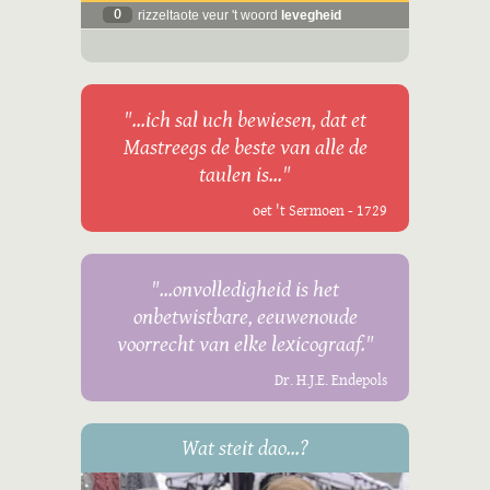
0
rizzeltaote veur 't woord
levegheid
"...ich sal uch bewiesen, dat et
Mastreegs de beste van alle de
taulen is..."
oet 't Sermoen - 1729
"...onvolledigheid is het
onbetwistbare, eeuwenoude
voorrecht van elke lexicograaf."
Dr. H.J.E. Endepols
Wat steit dao...?