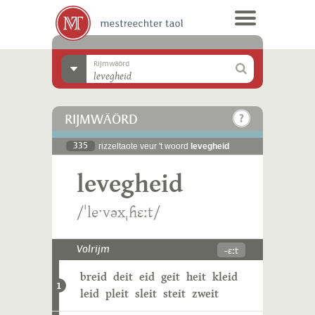
Rijmwäörd
RIJMWÄÖRD
335
rizzeltaote veur 't woord
levegheid
levegheid
/ˈleˑvəxˌɦɛːt/
-ɛːt
Volrijm
breid
deit
eid
geit
heit
kleid
1
leid
pleit
sleit
steit
zweit