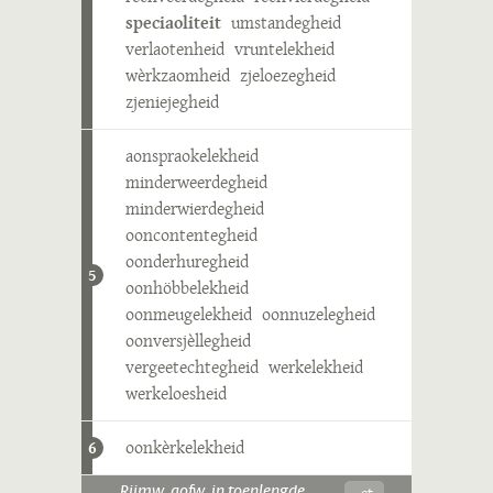
speciaoliteit
umstandegheid
verlaotenheid
vruntelekheid
wèrkzaomheid
zjeloezegheid
zjeniejegheid
aonspraokelekheid
minderweerdegheid
minderwierdegheid
ooncontentegheid
oonderhuregheid
5
oonhöbbelekheid
oonmeugelekheid
oonnuzelegheid
oonversjèllegheid
vergeetechtegheid
werkelekheid
werkeloesheid
oonkèrkelekheid
6
-ɛt
Rijmw. aofw. in toenlengde