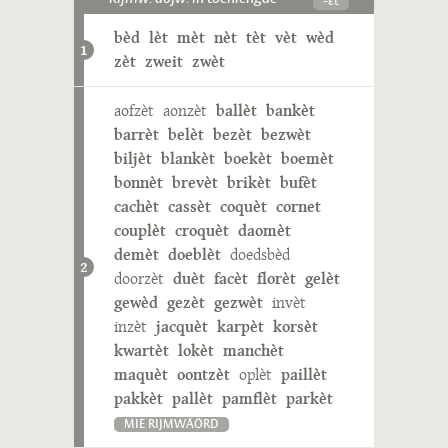
bèd
lèt
mèt
nèt
tèt
vèt
wèd
1
zèt
zweit
zwèt
aofzèt
aonzèt
ballèt
bankèt
barrèt
belèt
bezèt
bezwèt
biljèt
blankèt
boekèt
boemèt
bonnèt
brevèt
brikèt
bufèt
cachèt
cassèt
coquèt
cornet
couplèt
croquèt
daomèt
demèt
doeblèt
doedsbèd
2
doorzèt
duèt
facèt
florèt
gelèt
gewèd
gezèt
gezwèt
invèt
inzèt
jacquèt
karpèt
korsèt
kwartèt
lokèt
manchèt
maquèt
oontzèt
oplèt
paillèt
pakkèt
pallèt
pamflèt
parkèt
MIE RIJMWÄÖRD