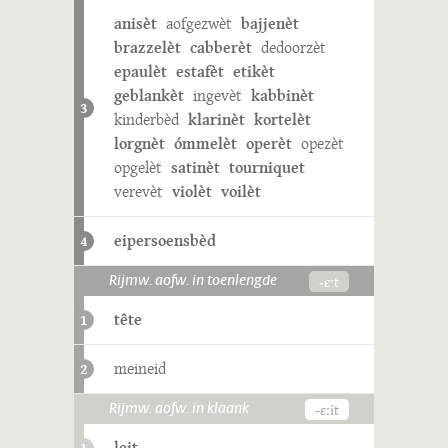
anisèt
aofgezwèt
bajjenèt
brazzelèt
cabberèt
dedoorzèt
epaulèt
estafèt
etikèt
geblankèt
ingevèt
kabbinèt
3
kinderbèd
klarinèt
kortelèt
lorgnèt
ómmelèt
operèt
opezèt
opgelèt
satinèt
tourniquet
verevèt
violèt
voilèt
eipersoensbèd
4
-ɛˑt
Rijmw. aofw. in toenlengde
tête
1
meineid
2
-ɛːit
Rijmw. aofw. in klaank
leit