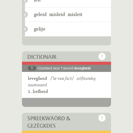
1
geleid
misleid
misleit
2
gelije
3
DICTIONAIR
1
rizzeltaot veur 't woord
levegheid
levegheid
/ˈleˑvəxˌɦɛːt/
zelfstandeg
naomwoord
1. liefheid
SPREEKWÄÖRD &
GEZÈGKDES