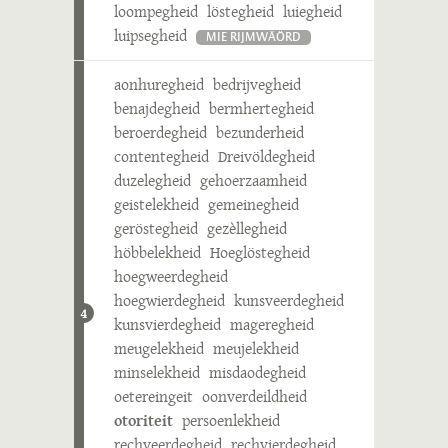
loompegheid
löstegheid
luiegheid
luipsegheid
MIE RIJMWÄÖRD
aonhuregheid
bedrijvegheid
benajdegheid
bermhertegheid
beroerdegheid
bezunderheid
contentegheid
Dreivöldegheid
duzelegheid
gehoerzaamheid
geistelekheid
gemeinegheid
geröstegheid
gezèllegheid
höbbelekheid
Hoeglöstegheid
hoegweerdegheid
hoegwierdegheid
kunsveerdegheid
4
kunsvierdegheid
mageregheid
meugelekheid
meujelekheid
minselekheid
misdaodegheid
oetereingeit
oonverdeildheid
otoriteit
persoenlekheid
rechveerdegheid
rechvierdegheid