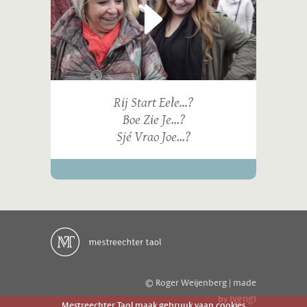
Rij Start Eele...?
Boe Zie Je...?
Sjé Vrao Joe...?
© Roger Weijenberg | made
ivengi
by
Mestreechter Taol maak gebruuk vaan cookies