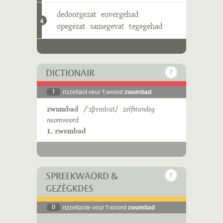
dedoorgezat
euvergehad
4
opegezat
samegevat
tegegehad
DICTIONAIR
1
rizzeltaot veur 't woord
zwumbad
zwumbad
/ˈzβʏmbɑt/
zelfstandeg
naomwoord
1. zwembad
SPREEKWÄÖRD &
GEZÈGKDES
0
rizzeltaote veur 't woord
zwumbad