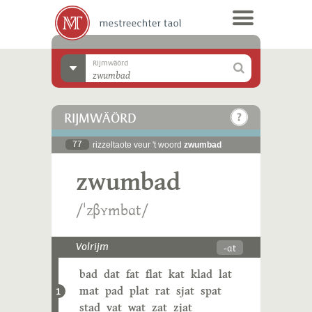
Rijmwäörd
RIJMWÄÖRD
77
rizzeltaote veur 't woord
zwumbad
zwumbad
/ˈzβʏmbɑt/
-ɑt
Volrijm
bad
dat
fat
flat
kat
klad
lat
mat
pad
plat
rat
sjat
spat
1
stad
vat
wat
zat
zjat