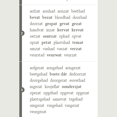
aofzat
aonhad
aonzat
beethad
bevat
bezat
bloodbad
doorhad
doorzat
gespat
gevat
gezat
handvat
inzat
kervat
krevat
2
oetzat
oontzat
ophad
opvat
opzat
petat
plaotshad
temat
umzat
vashad
vaszat
verzat
veurstad
veurwat
veurzat
aofgezat
aongehad
aongezat
beetgehad
boete dát
dedoorzat
doorgehad
doorgezat
euverhad
ingezat
koojeflat
oondersjat
3
opezat
opgehad
opgevat
opgezat
plaotsgehad
samevat
tegehad
umgezat
vasgehad
vasgezat
veurgezat