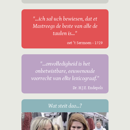
"...ich sal uch bewiesen, dat et
Mastreegs de beste van alle de
taulen is..."
oet 't Sermoen - 1729
"...onvolledigheid is het
onbetwistbare, eeuwenoude
voorrecht van elke lexicograaf."
Dr. H.J.E. Endepols
Wat steit dao...?