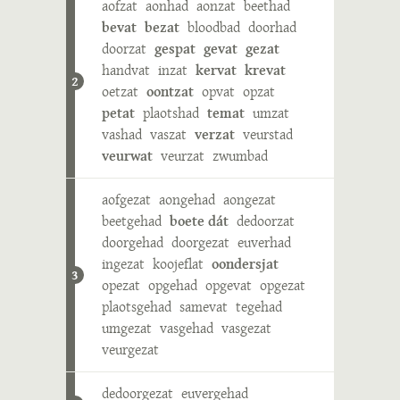
aofzat
aonhad
aonzat
beethad
bevat
bezat
bloodbad
doorhad
doorzat
gespat
gevat
gezat
handvat
inzat
kervat
krevat
2
oetzat
oontzat
opvat
opzat
petat
plaotshad
temat
umzat
vashad
vaszat
verzat
veurstad
veurwat
veurzat
zwumbad
aofgezat
aongehad
aongezat
beetgehad
boete dát
dedoorzat
doorgehad
doorgezat
euverhad
ingezat
koojeflat
oondersjat
3
opezat
opgehad
opgevat
opgezat
plaotsgehad
samevat
tegehad
umgezat
vasgehad
vasgezat
veurgezat
dedoorgezat
euvergehad