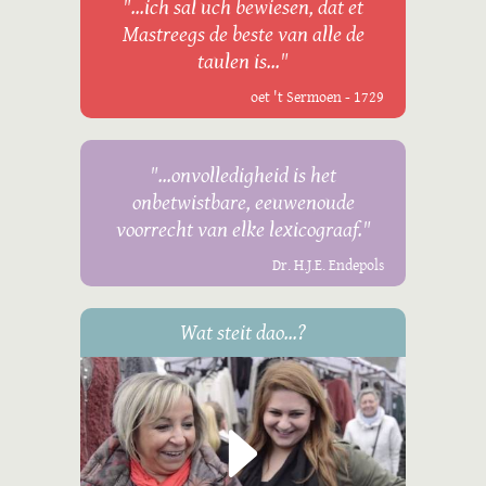
"...ich sal uch bewiesen, dat et
Mastreegs de beste van alle de
taulen is..."
oet 't Sermoen - 1729
"...onvolledigheid is het
onbetwistbare, eeuwenoude
voorrecht van elke lexicograaf."
Dr. H.J.E. Endepols
Wat steit dao...?