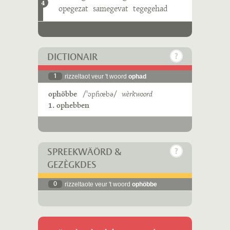
4
opegezat
samegevat
tegegehad
DICTIONAIR
1
rizzeltaot veur 't woord
ophad
ophöbbe
/ˈɔpɦœbə/
wèrkwoord
1. ophebben
SPREEKWÄÖRD &
GEZÈGKDES
0
rizzeltaote veur 't woord
ophöbbe