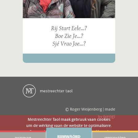
Rij Start Eele...?
Boe Zie Je...?
Sjé Vrao Joe...?
© Roger Weijenberg | made
ivengi
by
Mestreechter Taol maak gebruuk vaan cookies
um de wèrking vaan de website te optimalisere.
Es geer de website gebruuk gaot g'r akkoord
RIJMWÄÖRD