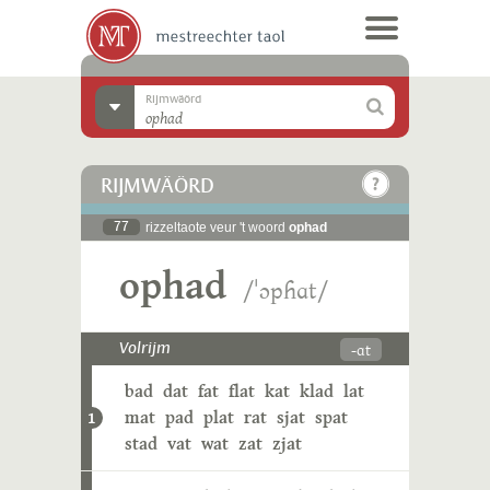
Rijmwäörd
RIJMWÄÖRD
77
rizzeltaote veur 't woord
ophad
ophad
/ˈɔpɦɑt/
-ɑt
Volrijm
bad
dat
fat
flat
kat
klad
lat
mat
pad
plat
rat
sjat
spat
1
stad
vat
wat
zat
zjat