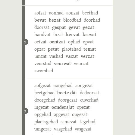
aofzat
aonhad
aonzat
beethad
bevat
bezat
bloodbad
doorhad
doorzat
gespat
gevat
gezat
handvat
inzat
kervat
krevat
oetzat
oontzat
ophad
opvat
2
opzat
petat
plaotshad
temat
umzat
vashad
vaszat
verzat
veurstad
veurwat
veurzat
zwumbad
aofgezat
aongehad
aongezat
beetgehad
boete dát
dedoorzat
doorgehad
doorgezat
euverhad
ingezat
oondersjat
opezat
3
opgehad
opgevat
opgezat
plaotsgehad
samevat
tegehad
umgezat
vasgehad
vasgezat