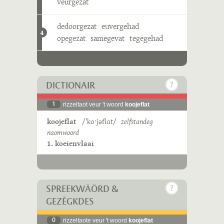
veurgezat
dedoorgezat
euvergehad
4
opegezat
samegevat
tegegehad
DICTIONAIR
1
rizzeltaot veur 't woord
koojeflat
koojeflat
/ˈkoˑjəflɑt/
zelfstandeg
naomwoord
1. koeienvlaai
SPREEKWÄÖRD &
GEZÈGKDES
0
rizzeltaote veur 't woord
koojeflat