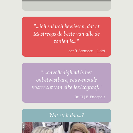
"...ich sal uch bewiesen, dat et
Mastreegs de beste van alle de
taulen is..."
oet 't Sermoen - 1729
"...onvolledigheid is het
onbetwistbare, eeuwenoude
voorrecht van elke lexicograaf."
Dr. H.J.E. Endepols
Wat steit dao...?