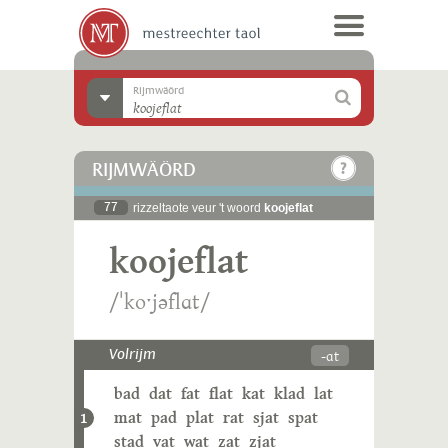
Rijmwäörd
RIJMWÄÖRD
77
rizzeltaote veur 't woord
koojeflat
koojeflat
/ˈkoˑjəflɑt/
-ɑt
Volrijm
bad
dat
fat
flat
kat
klad
lat
mat
pad
plat
rat
sjat
spat
1
stad
vat
wat
zat
zjat