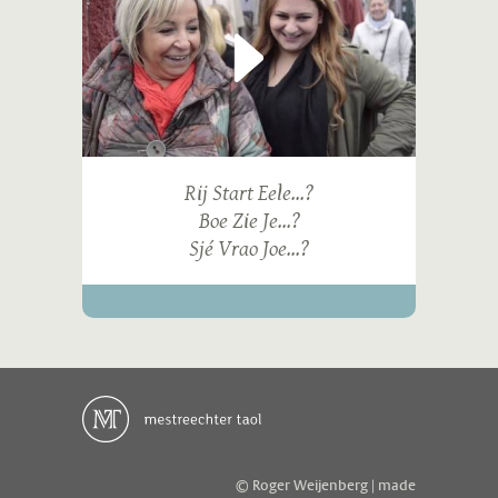
Rij Start Eele...?
Boe Zie Je...?
Sjé Vrao Joe...?
© Roger Weijenberg | made