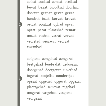
aofzat
aonhad
aonzat
beethad
bevat
bezat
bloodbad
doorhad
doorzat
gespat
gevat
gezat
handvat
inzat
kervat
krevat
oetzat
oontzat
ophad
opvat
2
opzat
petat
plaotshad
temat
umzat
vashad
vaszat
verzat
veurstad
veurwat
veurzat
zwumbad
aofgezat
aongehad
aongezat
beetgehad
boete dát
dedoorzat
doorgehad
doorgezat
euverhad
ingezat
koojeflat
oondersjat
3
opezat
opgehad
opgevat
opgezat
plaotsgehad
samevat
tegehad
umgezat
vasgehad
vasgezat
veurgezat