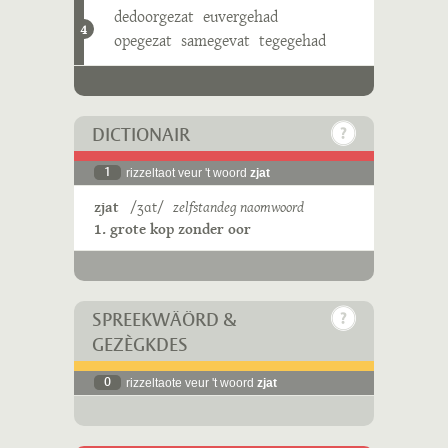
dedoorgezat
euvergehad
4
opegezat
samegevat
tegegehad
DICTIONAIR
1
rizzeltaot veur 't woord
zjat
zjat
/ʒɑt/
zelfstandeg naomwoord
1. grote kop zonder oor
SPREEKWÄÖRD &
GEZÈGKDES
0
rizzeltaote veur 't woord
zjat