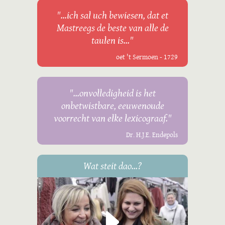
"...ich sal uch bewiesen, dat et
Mastreegs de beste van alle de
taulen is..."
oet 't Sermoen - 1729
"...onvolledigheid is het
onbetwistbare, eeuwenoude
voorrecht van elke lexicograaf."
Dr. H.J.E. Endepols
Wat steit dao...?