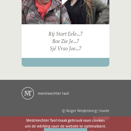
Rij Start Eele...?
Boe Zie Je...?
Sjé Vrao Joe...?
© Roger Weijenberg | made
ivengi
by
Mestreechter Taol maak gebruuk vaan cookies
um de wèrking vaan de website te optimalisere.