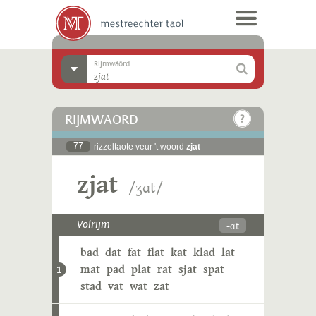
Rijmwäörd
RIJMWÄÖRD
77
rizzeltaote veur 't woord
zjat
zjat
/ʒɑt/
-ɑt
Volrijm
bad
dat
fat
flat
kat
klad
lat
mat
pad
plat
rat
sjat
spat
1
stad
vat
wat
zat