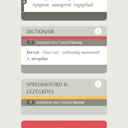
4
opegezat
samegevat
tegegehad
DICTIONAIR
1
rizzeltaot veur 't woord
kervat
kervat
/kəʀˈvɑt/
zelfstandeg naomwoord
1. stropdas
SPREEKWÄÖRD &
GEZÈGKDES
0
rizzeltaote veur 't woord
kervat