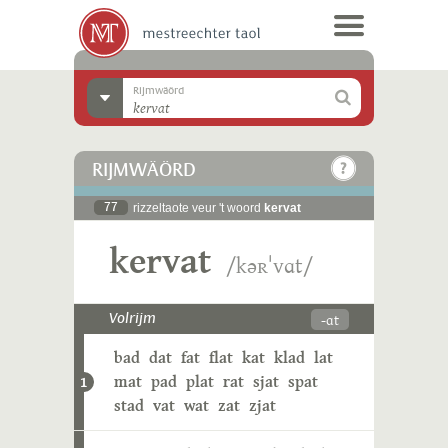
Rijmwäörd
RIJMWÄÖRD
77
rizzeltaote veur 't woord
kervat
kervat
/kəʀˈvɑt/
-ɑt
Volrijm
bad
dat
fat
flat
kat
klad
lat
mat
pad
plat
rat
sjat
spat
1
stad
vat
wat
zat
zjat