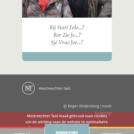
Rij Start Eele...?
Boe Zie Je...?
Sjé Vrao Joe...?
© Roger Weijenberg | made
ivengi
by
Mestreechter Taol maak gebruuk vaan cookies
um de wèrking vaan de website te optimalisere.
Es geer de website gebruuk gaot g'r akkoord
RIJMWÄÖRD