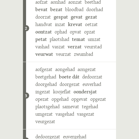
aofzat
aonhad
aonzat
beethad
bevat
bezat
bloodbad
doorhad
doorzat
gespat
gevat
gezat
handvat
inzat
krevat
oetzat
2
oontzat
ophad
opvat
opzat
petat
plaotshad
temat
umzat
vashad
vaszat
verzat
veurstad
veurwat
veurzat
zwumbad
aofgezat
aongehad
aongezat
beetgehad
boete dát
dedoorzat
doorgehad
doorgezat
euverhad
ingezat
koojeflat
oondersjat
3
opezat
opgehad
opgevat
opgezat
plaotsgehad
samevat
tegehad
umgezat
vasgehad
vasgezat
veurgezat
dedoorgezat
euvergehad