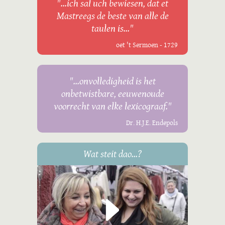
"...ich sal uch bewiesen, dat et
Mastreegs de beste van alle de
taulen is..."
oet 't Sermoen - 1729
"...onvolledigheid is het
onbetwistbare, eeuwenoude
voorrecht van elke lexicograaf."
Dr. H.J.E. Endepols
Wat steit dao...?